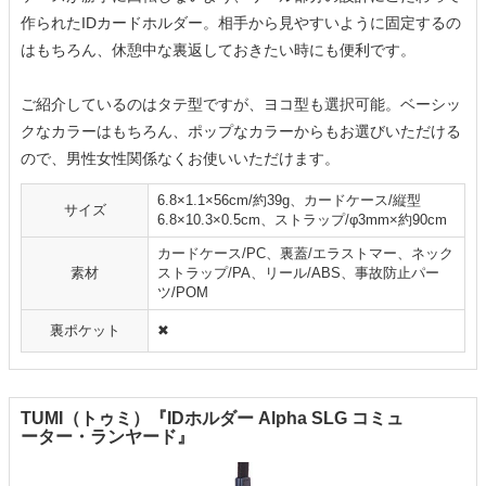
作られたIDカードホルダー。相手から見やすいように固定するの
はもちろん、休憩中な裏返しておきたい時にも便利です。
ご紹介しているのはタテ型ですが、ヨコ型も選択可能。ベーシッ
クなカラーはもちろん、ポップなカラーからもお選びいただける
ので、男性女性関係なくお使いいただけます。
6.8×1.1×56cm/約39g、カードケース/縦型
サイズ
6.8×10.3×0.5cm、ストラップ/φ3mm×約90cm
カードケース/PC、裏蓋/エラストマー、ネック
素材
ストラップ/PA、リール/ABS、事故防止パー
ツ/POM
裏ポケット
✖
TUMI（トゥミ）『IDホルダー Alpha SLG コミュ
ーター・ランヤード』