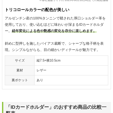
※各社通販サイトの 2025年06月10日時点 での税込価格
トリコロールカラーの配色が美しい
アルゼンチン産の100%タンニンで鞣された厚口ショルダー革を
使用しており、使い込むほどに味わいが深まるIDカードホルダ
ー。
経年変化による色や艶感の変化を存分に楽しめます。
斜めに型押しを施したバイアス裁断で、シャープな格子柄を表
現。シンプルながらも、目の細かいディテールが魅力です。
サイズ
縦7.5×横10.5cm
素材
レザー
裏ポケット
あり
「IDカードホルダー」のおすすめ商品の比較一