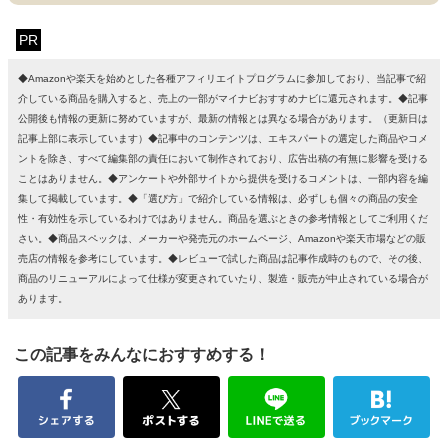
PR
◆Amazonや楽天を始めとした各種アフィリエイトプログラムに参加しており、当記事で紹
介している商品を購入すると、売上の一部がマイナビおすすめナビに還元されます。◆記事
公開後も情報の更新に努めていますが、最新の情報とは異なる場合があります。（更新日は
記事上部に表示しています）◆記事中のコンテンツは、エキスパートの選定した商品やコメ
ントを除き、すべて編集部の責任において制作されており、広告出稿の有無に影響を受ける
ことはありません。◆アンケートや外部サイトから提供を受けるコメントは、一部内容を編
集して掲載しています。◆「選び方」で紹介している情報は、必ずしも個々の商品の安全
性・有効性を示しているわけではありません。商品を選ぶときの参考情報としてご利用くだ
さい。◆商品スペックは、メーカーや発売元のホームページ、Amazonや楽天市場などの販
売店の情報を参考にしています。◆レビューで試した商品は記事作成時のもので、その後、
商品のリニューアルによって仕様が変更されていたり、製造・販売が中止されている場合が
あります。
この記事をみんなにおすすめする！