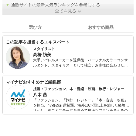
▼
通販サイトの最新人気ランキングを参考にする
全てを見る
選び方
おすすめ商品
この記事を担当するエキスパート
スタイリスト
高橋 禎美
大手アパレルメーカーを退職後、パーソナルカラーコンサ
ルタント、スタイリストとして独立。お客様に合わせたバ
ランスの取り方やファッションを楽しむコツを分かりやす
くアドバイス。パーソナルカラー診断も会社員時代から仕
事の中で関わっており実績と定評がある。 また、FPとして
マイナビおすすめナビ編集部
も活動しており、個人FP相談や投資初心者の女性に向けた
担当：ファッション、本・音楽・映画、旅行・レジャー
「はじめての投資セミナー」を開催中。お金とファッショ
八木 葵
ンに興味のある女性に支持されている。
「ファッション」「旅行・レジャー」「本・音楽・映画」
を担当。47都道府県制覇、海外10か国以上を旅した経験を
活かし、旅ごとにテーマを決めて最適なプランを考えるの
が得意。また、アパレルショップでの販売経験もあり。誰
でも手軽に楽しめるプチプラとトレンドを取り入れたコー
ディネートを提案します。本や映画から受けたインスピレ
ーションを日常や仕事に活かすことを大切にし、記事では