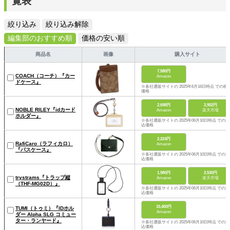
覧表
絞り込み
絞り込み解除
編集部のおすすめ順
価格の安い順
商品名
画像
購入サイト
7,580円
COACH（コーチ）『カー
Amazon
ドケース』
※各社通販サイトの 2025年6月16日時点 での税
価格
2,698円
2,952円
NOBLE RILEY『idカード
Amazon
楽天市場
ホルダー』
※各社通販サイトの 2025年06月10日時点 での税
込価格
2,224円
RafiCaro（ラフィカロ）
Amazon
『パスケース』
※各社通販サイトの 2025年06月10日時点 での税
込価格
1,980円
2,530円
trystrams『トラップ縦
Amazon
楽天市場
（THF-MG02D）』
※各社通販サイトの 2025年06月10日時点 での税
込価格
15,400円
TUMI（トゥミ）『IDホル
Amazon
ダー Alpha SLG コミュー
ター・ランヤード』
※各社通販サイトの 2025年06月10日時点 での税
込価格