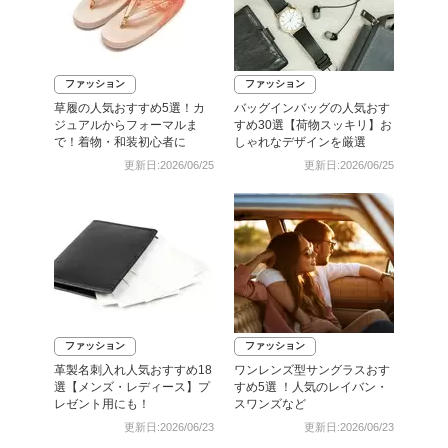
ファッション
ファッション
草履の人気おすすめ5選！カ
バッグインバッグの人気おす
ジュアルからフォーマルま
すめ30選【荷物スッキリ】お
で！着物・和装初心者に
しゃれなデザインを厳選
更新日:2026/06/25
更新日:2026/06/25
ファッション
ファッション
革製名刺入れ人気おすすめ18
ワンレンズ型サングラスおす
選【メンズ・レディース】プ
すめ5選 ！人気のレイバン・
レゼント用にも！
スワンズなど
更新日:2026/06/23
更新日:2026/06/23