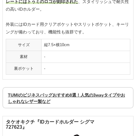
レートにはトゥミのロゴが刻印された
、スタイリッシュで耐久性
の高いIDホルダー。
外装にはIDカード用クリアポケットやスリットポケット、キーリ
ングが備わっており、機能性も抜群です。
サイズ
縦7.5×横10cm
素材
-
裏ポケット
-
TUMIのビジネスバッグおすすめ8選！人気の3wayタイプやお
しゃれなレザー製など
タケオキクチ『IDカードホルダー シグマ
727623』