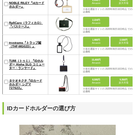
2,698円
2,952円
NOBLE RILEY『idカード
Amazon
楽天市場
ホルダー』
※各社通販サイトの 2025年06月10日時点 での税
込価格
2,224円
RafiCaro（ラフィカロ）
Amazon
『パスケース』
※各社通販サイトの 2025年06月10日時点 での税
込価格
1,980円
2,530円
trystrams『トラップ縦
Amazon
楽天市場
（THF-MG02D）』
※各社通販サイトの 2025年06月10日時点 での税
込価格
15,400円
TUMI（トゥミ）『IDホル
Amazon
ダー Alpha SLG コミュー
ター・ランヤード』
※各社通販サイトの 2025年06月10日時点 での税
込価格
8,595円
9,350円
タケオキクチ『IDカード
Amazon
楽天市場
ホルダー シグマ
727623』
※各社通販サイトの 2025年06月10日時点 での税
込価格
IDカードホルダーの選び方