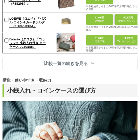
楽天市場
（F88208）』
※各社通販サイトの 2026年06月08日時点 での税
込価格
61,600円
60,500円
LOEWE（ロエベ）『パズ
Amazon
Yahoo!ショッピング
ル コイン＆カードホルダ
ー C510R50X04』
※各社通販サイトの 2026年5月18日時点 での税
価格
11,000円
11,000円
Dakota（ダコタ）『コラ
楽天市場
Yahoo!ショッピング
ッジョ 小銭入れ付き キー
ケース 0036445』
※各社通販サイトの 2026年06月08日時点 での税
込価格
比較一覧の続きを見る
構造・使いやすさ・収納力
小銭入れ・コインケースの選び方