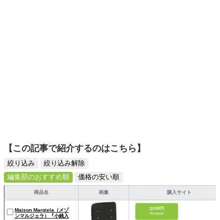
ディネートを提案します。本や映画から受けたインスピレ
ーションを日常や仕事に活かすことを大切にし、記事では
そんな視点から選んだおすすめ作品やアイテムを紹介しま
す。
【この記事で紹介するのはこちら】
絞り込み
絞り込み解除
編集部のおすすめ順
価格の安い順
商品名
画像
購入サイト
32,800円
Maison Margiela（メゾ
Amazon
ンマルジェラ）『小銭入