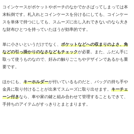
コインケースがポケットやポーチのなかでかさばってしまっては本
末転倒です。札入れとコインケースを分けるにしても、コインケー
スを単体で持つにしても、スムーズに出し入れできないのなら大き
な財布ひとつを持っていたほうが効率的です。
単に小さいというだけでなく、
ポケットなどへの収まりのよさ、角
などの引っ掛かりのなさなどもチェック
が必要。また、ふだん手に
取って使うものなので、好みの触りごこちやデザインであるかも重
要です。
ほかにも、
キーホルダー
が付いているものだと、バッグの持ち手や
金具に取り付けることが出来てスムーズに取り出せます。
キーチェ
ーン付き
なら、車や家の鍵と組み合わせて管理することもできて、
手持ちのアイテムがすっきりとまとまります。