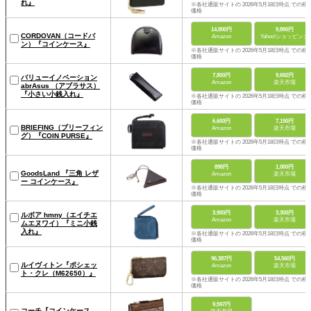
れ』
※各社通販サイトの 2026年5月18日時点 での税
価格
14,800円
9,890円
CORDOVAN（コードバ
Amazon
Yahoo!ショッピング
ン）『コインケース』
※各社通販サイトの 2026年5月18日時点 での税
価格
7,800円
9,692円
バリューイノベーション
Amazon
楽天市場
abrAsus （アブラサス）
『小さい小銭入れ』
※各社通販サイトの 2026年5月18日時点 での税
価格
6,600円
7,150円
BRIEFING（ブリーフィン
Amazon
楽天市場
グ）『COIN PURSE』
※各社通販サイトの 2026年5月18日時点 での税
価格
898円
1,000円
GoodsLand 『三角 レザ
Amazon
楽天市場
ー コインケース』
※各社通販サイトの 2026年5月18日時点 での税
価格
3,900円
3,300円
ルボア hmny（エイチエ
Amazon
楽天市場
ムエヌワイ）『ミニ小銭
入れ』
※各社通販サイトの 2026年5月18日時点 での税
価格
96,387円
54,560円
ルイヴィトン『ポシェッ
Amazon
楽天市場
ト・クレ（M62650）』
※各社通販サイトの 2026年5月18日時点 での税
価格
9,597円
コーチ『コインケース