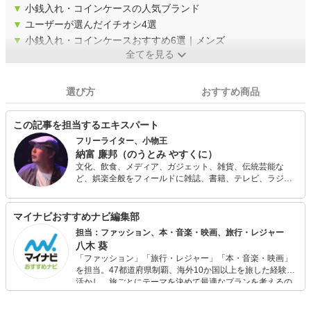
▼
小銭入れ・コインケースの人気ブランド
▼
ユーザーが選んだイチオシ4選
▼
小銭入れ・コインケースおすすめ6選｜メンズ
全てを見る
選び方
おすすめ商品
この記事を担当するエキスパート
フリーライター、小物王
納富 廉邦（のうとみ やすくに）
文化、飲食、メディア、ガジェット、雑貨、伝統芸能な
ど、娯楽全般をフィールドに雑誌、書籍、テレビ、ラジ
オ、講演などで活動する。 文具系、カバンなどの装身具、
お茶、やかん、ガジェット、小説、落語などに関する著書
もある。テレビ「マツコの知らない世界」ではボールペン
マイナビおすすめナビ編集部
の人、「嵐にしやがれ」ではシステム手帳の人として出
担当：ファッション、本・音楽・映画、旅行・レジャー
演。
八木 葵
「ファッション」「旅行・レジャー」「本・音楽・映画」
を担当。47都道府県制覇、海外10か国以上を旅した経験を
活かし、旅ごとにテーマを決めて最適なプランを考えるの
が得意。また、アパレルショップでの販売経験もあり。誰
でも手軽に楽しめるプチプラとトレンドを取り入れたコー