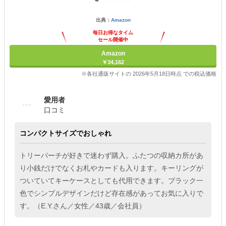
出典：
Amazon
毎日お得なタイム
セール開催中
Amazon
￥34,162
※各社通販サイトの 2026年5月18日時点 での税込価格
愛用者
口コミ
コンパクトサイズでおしゃれ
トリーバーチが好きで迷わず購入。ふたつの収納カ所があ
り小銭だけでなくお札やカードも入ります。キーリングが
ついていてキーケースとしても代用できます。ブラック一
色でシンプルデザインだけど存在感があってお気に入りで
す。（E.Y.さん／女性／43歳／会社員）