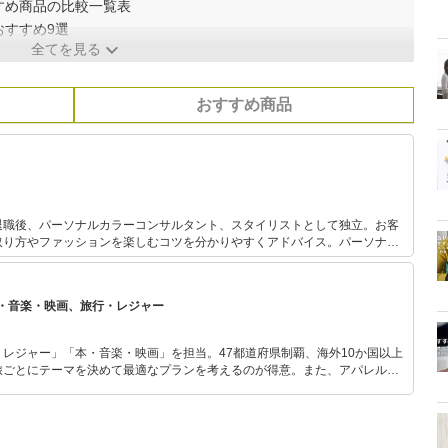
すめ商品の比較一覧表
おすすめ9選
全てを見る
おすすめ商品
退職後、パーソナルカラーコンサルタント、スタイリストとして独立。お客
取り方やファッションを楽しむコツを分かりやすくアドバイス。パーソナル
中で関わっており実績と定評がある。 また、FPとしても活動して
資初心者の女性に向けた「はじめての投資セミナー」を開催中。お金とファッ
に支持されている。
・音楽・映画、旅行・レジャー
レジャー」「本・音楽・映画」を担当。47都道府県制覇、海外10か国以上
旅ごとにテーマを決めて最適なプランを考えるのが得意。また、アパレルシ
り。誰でも手軽に楽しめるプチプラとトレンドを取り入れたコーディネート
から受けたインスピレーションを日常や仕事に活かすことを大切にし、記事
だおすすめ作品やアイテムを紹介します。