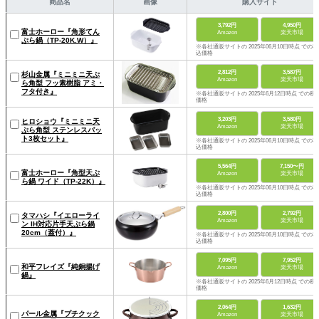
商品名
画像
購入サイト
3,792円
4,950円
富士ホーロー『角形てん
Amazon
楽天市場
ぷら鍋（TP-20K.W）』
※各社通販サイトの 2025年06月10日時点 での税
込価格
2,812円
3,587円
杉山金属『ミニミニ天ぷ
Amazon
楽天市場
ら角型 フッ素樹脂 アミ・
フタ付き』
※各社通販サイトの 2025年6月12日時点 での税
価格
3,203円
3,580円
ヒロショウ『ミニミニ天
Amazon
楽天市場
ぷら角型 ステンレスバッ
ト3枚セット』
※各社通販サイトの 2025年06月10日時点 での税
込価格
5,564円
7,150〜円
富士ホーロー『角型天ぷ
Amazon
楽天市場
ら鍋 ワイド（TP-22K）』
※各社通販サイトの 2025年06月10日時点 での税
込価格
2,800円
2,792円
タマハシ『イエローライ
Amazon
楽天市場
ン IH対応片手天ぷら鍋
20cm（蓋付）』
※各社通販サイトの 2025年06月10日時点 での税
込価格
7,095円
7,952円
和平フレイズ『純銅揚げ
Amazon
楽天市場
鍋』
※各社通販サイトの 2025年6月12日時点 での税
価格
2,064円
1,632円
パール金属『プチクック
Amazon
楽天市場