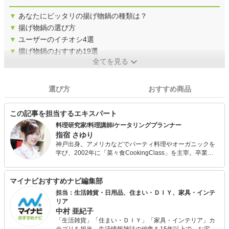
▼
あなたにピッタリの揚げ物鍋の種類は？
▼
揚げ物鍋の選び方
▼
ユーザーのイチオシ4選
▼
揚げ物鍋のおすすめ19選
全てを見る
選び方
おすすめ商品
この記事を担当するエキスパート
料理研究家/料理講師/ケータリングプランナー
指宿 さゆり
神戸出身。アメリカなどでパーティ料理やオーガニックを
学び、2002年に「菜々食CookingClass」を主宰。卒業生
による教室開設やカフェ開業実績も多数。 企業向けのオリ
ジナルレシピ開発を行う「レシピ制作専門スタジオ」では
料理部門の代表として、料理動画のメニュー監修、タイア
マイナビおすすめナビ編集部
ップ企画レシピ、連載レシピコンテンツ、飲食店のメニュ
担当：生活雑貨・日用品、住まい・ＤＩＹ、家具・インテ
ー開発などに従事。また、大の蕎麦好きでもあり、蕎麦に
リア
関するグループも運営中。
中村 亜紀子
「生活雑貨」「住まい・ＤＩＹ」「家具・インテリア」カ