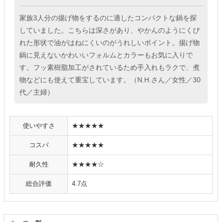
家族3人分の揚げ物をするのに適したコンパクトな鍋を探
していました。こちらは深さがあり、やかんのようにくび
れた形状で油がはねにくいのがうれしいポイント。揚げ物
鍋に見えないかわいいフォルムとカラーもお気に入りで
す。フッ素樹脂加工がされているため手入れもラクで、煮
物などにも使えて重宝しています。（N.H.さん／女性／30
代／主婦）
使いやすさ
★★★★★
コスパ
★★★★★
耐久性
★★★★☆
総合評価
4.7点