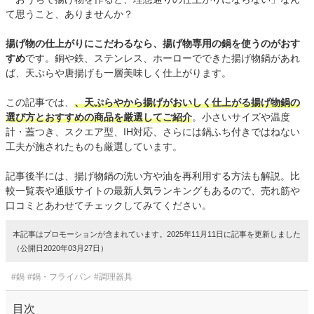
て思うこと、ありませんか？
揚げ物の仕上がりにこだわるなら、揚げ物専用の鍋を使うのがおす
すめ
です。銅や鉄、ステンレス、ホーローでできた揚げ物鍋があれ
ば、天ぷらや唐揚げも一層美味しく仕上がります。
この記事では、
、天ぷらやから揚げがおいしく仕上がる揚げ物鍋の
選び方とおすすめの商品を厳選してご紹介
。小さいサイズや温度
計・蓋つき、スクエア型、IH対応、さらには鍋ふち付きではねない
工夫が施されたものも厳選しています。
記事後半には、揚げ物鍋の洗い方や油を再利用する方法も解説。比
較一覧表や通販サイトの最新人気ランキングもあるので、売れ筋や
口コミとあわせてチェックしてみてください。
本記事はプロモーションが含まれています。2025年11月11日に記事を更新しました
（公開日2020年03月27日）
#鍋
#鍋・フライパン
#調理器具
目次