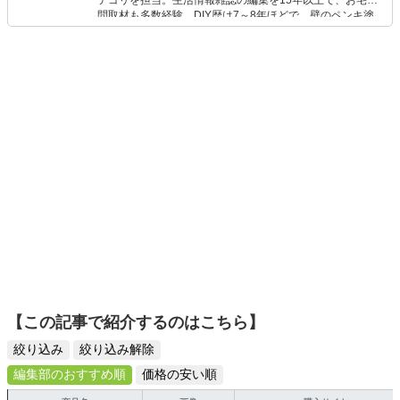
テゴリを担当。生活情報雑誌の編集を15年以上で、お宅訪
問取材も多数経験。DIY歴は7～8年ほどで、壁のペンキ塗
りや壁紙チェンジなどもチャレンジ済み。初心者でもモノ
選びがしやすい記事をお届けします！
【この記事で紹介するのはこちら】
絞り込み
絞り込み解除
編集部のおすすめ順
価格の安い順