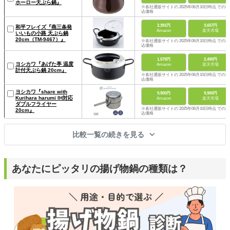
ホーロー天ぷら鍋』
※各社通販サイトの 2025年06月10日時点 での税
込価格
2,391円
3,657円
和平フレイズ『燕三条発
Amazon
楽天市場
いいもの小路 天ぷら鍋
20cm（TM-9467）』
※各社通販サイトの 2025年06月10日時点 での税
込価格
1,579円
2,490円
ヨシカワ『あげた亭 温度
Amazon
楽天市場
計付天ぷら鍋 20cm』
※各社通販サイトの 2025年06月10日時点 での税
込価格
ヨシカワ『share with
9,900円
9,900円
Kurihara harumi IH対応
Amazon
楽天市場
ダブルフライヤー
※各社通販サイトの 2025年06月10日時点 での税
20cm』
込価格
比較一覧の続きを見る
あなたにピッタリの揚げ物鍋の種類は？