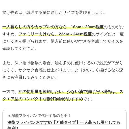
揚げ物鍋は、調理する量に適したサイズを選びましょう。
一人暮らしの方やカップルの方なら、16cm～20cm程度
のものがお
すすめ。
ファミリー向けなら、22cm～24cm程度
のサイズだと一度
にたくさん揚げられます。購入前に使いやすさを考慮してサイズを
確認してください。
また、深い揚げ物鍋の場合、油を多めに使用するので温度が下がり
にくく、サクサク食感に仕上がります。よりおいしく揚げるなら深
さにも注目してみてください。
一方で、
油の使用量を節約したい、少ない油で揚げたい場合は、ス
クエア型のコンパクトな揚げ物鍋がおすすめ
です。
▼深型フライパンで代用するのも手！
深型フライパンおすすめ【万能タイプ】一人暮らし用としても
便利！