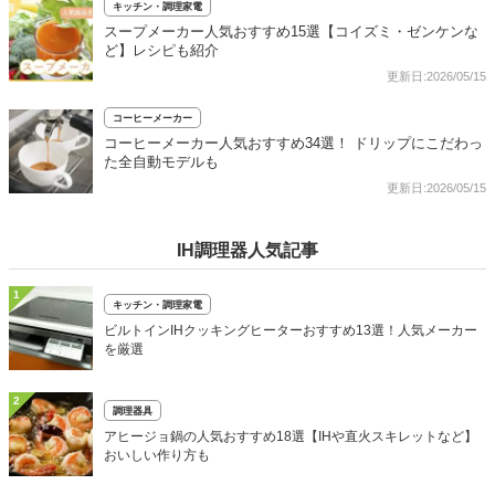
キッチン・調理家電
スープメーカー人気おすすめ15選【コイズミ・ゼンケンな
ど】レシピも紹介
更新日:2026/05/15
コーヒーメーカー
コーヒーメーカー人気おすすめ34選！ ドリップにこだわっ
た全自動モデルも
更新日:2026/05/15
IH調理器人気記事
1
キッチン・調理家電
ビルトインIHクッキングヒーターおすすめ13選！人気メーカー
を厳選
2
調理器具
アヒージョ鍋の人気おすすめ18選【IHや直火スキレットなど】
おいしい作り方も