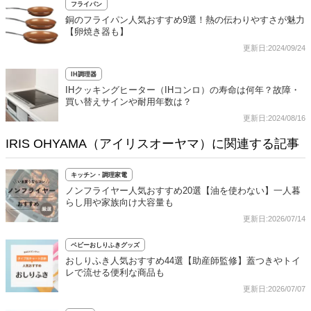
フライパン
銅のフライパン人気おすすめ9選！熱の伝わりやすさが魅力
【卵焼き器も】
更新日:2024/09/24
IH調理器
IHクッキングヒーター（IHコンロ）の寿命は何年？故障・
買い替えサインや耐用年数は？
更新日:2024/08/16
IRIS OHYAMA（アイリスオーヤマ）に関連する記事
キッチン・調理家電
ノンフライヤー人気おすすめ20選【油を使わない】一人暮
らし用や家族向け大容量も
更新日:2026/07/14
ベビーおしりふきグッズ
おしりふき人気おすすめ44選【助産師監修】蓋つきやトイ
レで流せる便利な商品も
更新日:2026/07/07