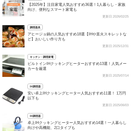
【2025年】注目家電人気おすすめ36選！1人暮らし・家族
向け、便利なスマート家電も
更新日:2026/02/25
調理器具
アヒージョ鍋の人気おすすめ18選【IHや直火スキレットな
ど】おいしい作り方も
更新日:2025/12/31
キッチン・調理家電
ビルトインIHクッキングヒーターおすすめ13選！人気メー
カーを厳選
更新日:2025/07/14
IH調理器
安い卓上IHクッキングヒーター人気おすすめ11選！ 1万円
以下も
更新日:2025/06/03
IH調理器
卓上IHクッキングヒーター人気おすすめ14選！一人暮らし
向けや高機能、2口タイプも