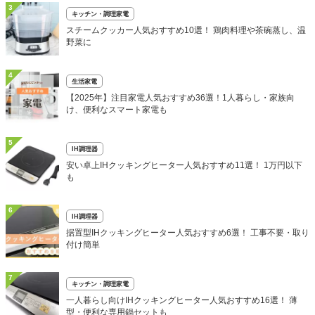
3
キッチン・調理家電
スチームクッカー人気おすすめ10選！ 鶏肉料理や茶碗蒸し、温
野菜に
4
生活家電
【2025年】注目家電人気おすすめ36選！1人暮らし・家族向
け、便利なスマート家電も
5
IH調理器
安い卓上IHクッキングヒーター人気おすすめ11選！ 1万円以下
も
6
IH調理器
据置型IHクッキングヒーター人気おすすめ6選！ 工事不要・取り
付け簡単
7
キッチン・調理家電
一人暮らし向けIHクッキングヒーター人気おすすめ16選！ 薄
型・便利な専用鍋セットも