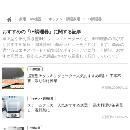
家電・AV機器
キッチン・調理家電
IH調理器
おすすめの「IH調理器」に関する記事
卓上型や据え置き型IHクッキングヒーターなど、IH調理器の選び方
とおすすめ情報・関連情報・商品レビューをお届けします。商品の
選び方はエキスパートと編集部がポイントごとに詳しく解説、おす
すめ商品は、数ある人気商品の中から厳選して紹介しています。
IH調理器
据置型IHクッキングヒーター人気おすすめ6選！ 工事不
要・取り付け簡単
更新日:2026/04/13
キッチン・調理家電
スチームクッカー人気おすすめ10選！ 鶏肉料理や茶碗蒸
し、温野菜に
更新日:2026/02/25
生活家電