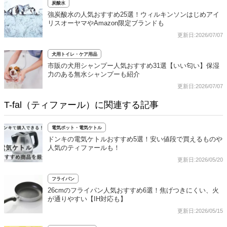
炭酸水
強炭酸水の人気おすすめ25選！ウィルキンソンはじめアイ
リスオーヤマやAmazon限定ブランドも
更新日:2026/07/07
犬用トイレ・ケア用品
市販の犬用シャンプー人気おすすめ31選【いい匂い】保湿
力のある無水シャンプーも紹介
更新日:2026/07/07
T-fal（ティファール）に関連する記事
電気ポット・電気ケトル
ドンキの電気ケトルおすすめ5選！安い値段で買えるものや
人気のティファールも！
更新日:2026/05/20
フライパン
26cmのフライパン人気おすすめ6選！焦げつきにくい、火
が通りやすい【IH対応も】
更新日:2026/05/15