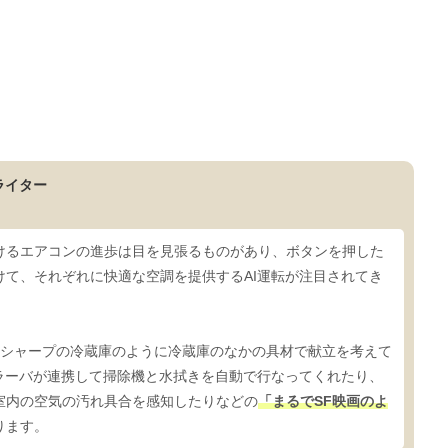
ライター
けるエアコンの進歩は目を見張るものがあり、ボタンを押した
けて、それぞれに快適な空調を提供するAI運転が注目されてき
シャープの冷蔵庫のように冷蔵庫のなかの具材で献立を考えて
とブラーバが連携して掃除機と水拭きを自動で行なってくれたり、
室内の空気の汚れ具合を感知したりなどの
「まるでSF映画のよ
ります。