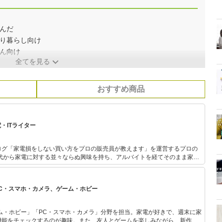
んだ
とり暮らし向け
ん向け
全てを見る
おすすめ商品
・ITライター
ログ「家電損をしない買い方をプロの販売員が教えます」を運営するプロの
テスト等で表彰され
通して「全ての人が平等に良い家
PC・スマホ・カメラ、ゲーム・ホビー
供」に尽力しています。
ム・ホビー」「PC・スマホ・カメラ」分野を担当。家電が好きで、週末に家
機能をチェックするのが趣味。また、友人とゲームを楽しみながら、新作タ