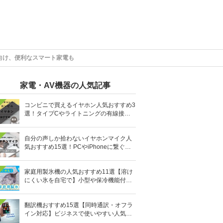
族向け、便利なスマート家電も
家電・AV機器の人気記事
コンビニで買えるイヤホン人気おすすめ3
選！タイプCやライトニングの有線接続
タイプも
自分の声しか拾わないイヤホンマイク人
気おすすめ15選！PCやiPhoneに繋ぐ有
線など
家庭用製氷機の人気おすすめ11選【溶け
にくい氷を自宅で】小型や保冷機能付き
も
翻訳機おすすめ15選【同時通訳・オフラ
イン対応】ビジネスで使いやすい人気の
イヤホン型も