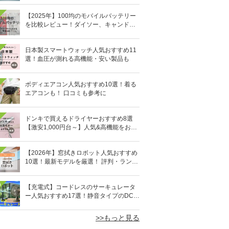
【2025年】100均のモバイルバッテリー
を比較レビュー！ダイソー、キャンドゥ
どっちがいい？
日本製スマートウォッチ人気おすすめ11
選！血圧が測れる高機能・安い製品も
ボディエアコン人気おすすめ10選！着る
エアコンも！ 口コミも参考に
ドンキで買えるドライヤーおすすめ8選
【激安1,000円台～】人気&高機能をお得
にゲット！
【2026年】窓拭きロボット人気おすすめ
10選！最新モデルを厳選！ 評判・ランキ
ングも
0
【充電式】コードレスのサーキュレータ
ー人気おすすめ17選！静音タイプのDCモ
ーターも
>>もっと見る