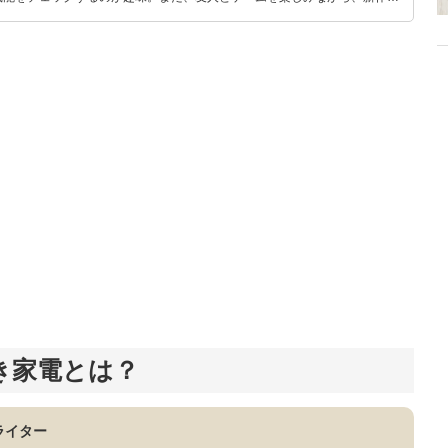
いち早くキャッチ。記事を通して、生活の質を底上げしてくれるスタイリッ
、みんなで楽しめるゲームを発信していきます！
べき家電とは？
ライター