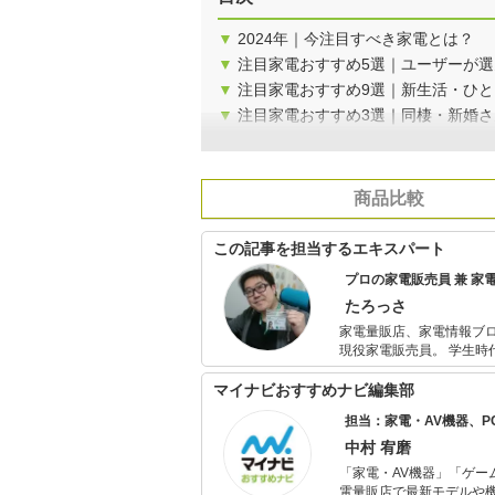
▼
2024年｜今注目すべき家電とは？
▼
注目家電おすすめ5選｜ユーザーが選
▼
注目家電おすすめ9選｜新生活・ひ
▼
注目家電おすすめ3選｜同棲・新婚さ
商品比較
この記事を担当するエキスパート
プロの家電販売員 兼 家電
たろっさ
家電量販店、家電情報ブ
現役家電販売員。 学生時代から家電に対する並々ならぬ興味を持ち、アルバイトを経てそのまま家電
量販店の道へと進んで15年弱。 個人で年間2億円を売り上げ、数々の法人内コン
た経験を持っています。 家電アドバイザーの資格を有し、家電と名の付く物全てに精通しています。
マイナビおすすめナビ編集部
家電で分からないことはありません。 現在は家電ライターの業務も
担当：家電・AV機器、
電に巡り会える機会の提
中村 宥磨
「家電・AV機器」「ゲー
電量販店で最新モデルや