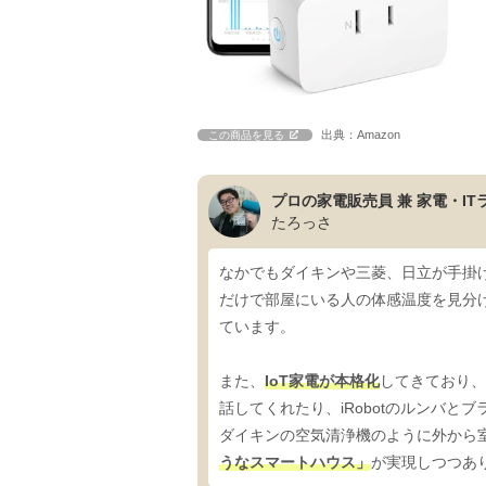
出典：Amazon
この商品を見る
プロの家電販売員 兼 家電・IT
たろっさ
なかでもダイキンや三菱、日立が手掛
だけで部屋にいる人の体感温度を見分
ています。
また、
IoT家電が本格化
してきており、
話してくれたり、iRobotのルンバ
ダイキンの空気清浄機のように外から
うなスマートハウス」
が実現しつつあ