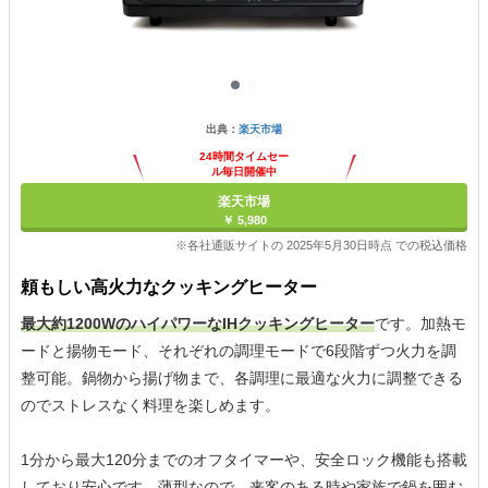
出典：
楽天市場
24時間タイムセー
ル毎日開催中
楽天市場
￥ 5,980
※各社通販サイトの 2025年5月30日時点 での税込価格
頼もしい高火力なクッキングヒーター
最大約1200WのハイパワーなIHクッキングヒーター
です。加熱モ
ードと揚物モード、それぞれの調理モードで6段階ずつ火力を調
整可能。鍋物から揚げ物まで、各調理に最適な火力に調整できる
のでストレスなく料理を楽しめます。
1分から最大120分までのオフタイマーや、安全ロック機能も搭載
しており安心です。薄型なので、来客のある時や家族で鍋を囲む