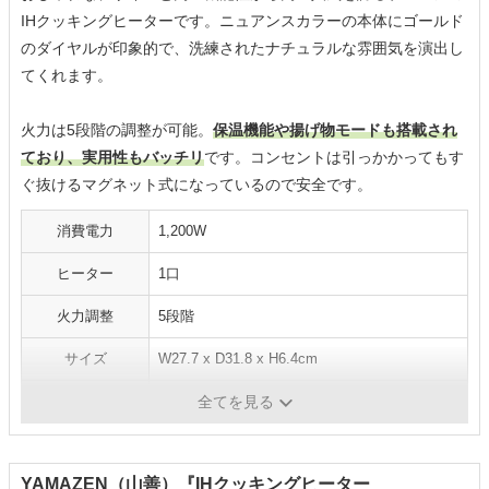
IHクッキングヒーターです。ニュアンスカラーの本体にゴールド
のダイヤルが印象的で、洗練されたナチュラルな雰囲気を演出し
てくれます。
火力は5段階の調整が可能。
保温機能や揚げ物モードも搭載され
ており、実用性もバッチリ
です。コンセントは引っかかってもす
ぐ抜けるマグネット式になっているので安全です。
消費電力
1,200W
ヒーター
1口
火力調整
5段階
サイズ
W27.7 x D31.8 x H6.4cm
重量
2052g
全てを見る
YAMAZEN（山善）『IHクッキングヒーター