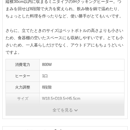
縦横30cm以内に収まるミニタイプのIHクッキングヒーター。つ
まみを回せば8段階で火力を変えられ、飲み物を鍋で温めたり、
ちょっとした料理を作ったりなど、使い勝手がとてもいいです。
さらに、立てたときのサイズはペットボトルの高さよりも小さい
ため、食器棚の空いたスペースにも収納しやすいです。とても小
さいため、一人暮らしだけでなく、アウトドアにもちょうどいい
ですよ。
消費電力
800W
ヒーター
1口
火力調整
8段階
サイズ
W18.5×D19.5×H5.5cm
重量
-
全てを見る