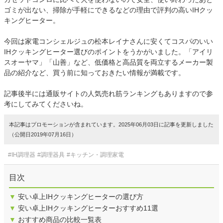
ゴミが出ない、掃除が手軽にできるなどの理由で評判の高いIHクッ
キングヒーター。
今回は家電コンシェルジュの松本レイナさんに安くてコスパのいい
IHクッキングヒーター選びのポイントをうかがいました。「アイリ
スオーヤマ」「山善」など、低価格と高品質を両立するメーカー製
品の紹介など、買う前に知っておきたい情報が満載です。
記事後半には通販サイトの人気売れ筋ランキングもありますので参
考にしてみてくださいね。
本記事はプロモーションが含まれています。2025年06月03日に記事を更新しました
（公開日2019年07月16日）
#IH調理器
#調理器具
#キッチン・調理家電
目次
▼
安い卓上IHクッキングヒーターの選び方
▼
安い卓上IHクッキングヒーターおすすめ11選
▼
おすすめ商品の比較一覧表