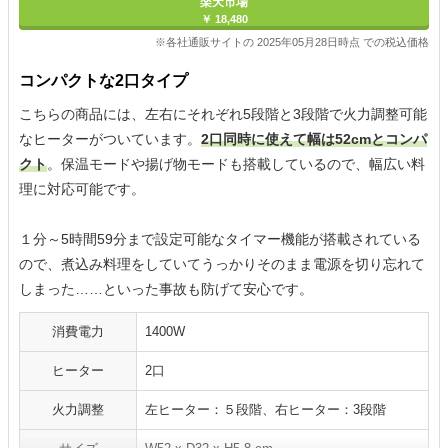
楽天市場
￥ 18,480
※各社通販サイトの 2025年05月28日時点 での税込価格
コンパクトな2口タイプ
こちらの商品には、左右にそれぞれ5段階と3段階で火力調整可能
なヒーターがついています。
2口同時に使えて幅は52cmとコンパ
クト
。保温モードや揚げ物モードも搭載しているので、幅広い料
理に対応可能です。
１分～5時間59分まで設定可能なタイマー機能が搭載されている
ので、煮込み料理をしていてうっかりそのまま電源を切り忘れて
しまった……といった事故も防げて安心です。
消費電力
1400W
ヒーター
2口
火力調整
左ヒーター：５段階、右ヒーター：3段階