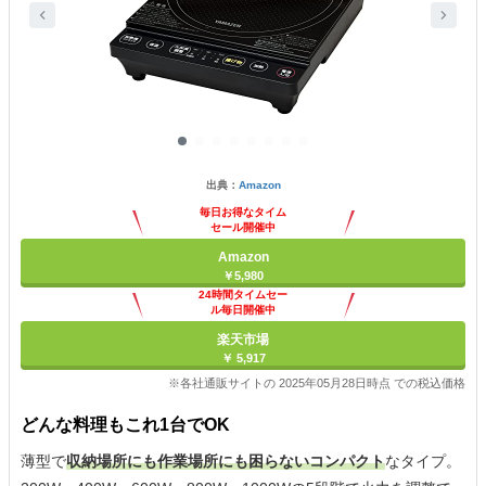
出典：
Amazon
毎日お得なタイム
セール開催中
Amazon
￥5,980
24時間タイムセー
ル毎日開催中
楽天市場
￥ 5,917
※各社通販サイトの 2025年05月28日時点 での税込価格
どんな料理もこれ1台でOK
薄型で
収納場所にも作業場所にも困らないコンパクト
なタイプ。