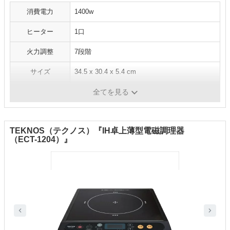
消費電力
1400w
ヒーター
1口
火力調整
7段階
サイズ
34.5 x 30.4 x 5.4 cm
重量
-
全てを見る
TEKNOS（テクノス）『IH卓上薄型電磁調理器
（ECT-1204）』