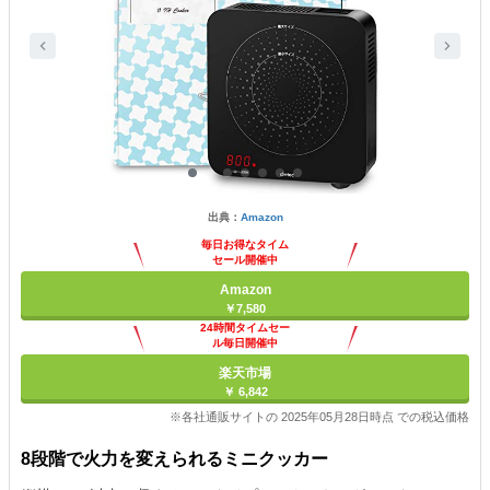
出典：
Amazon
毎日お得なタイム
セール開催中
Amazon
￥7,580
24時間タイムセー
ル毎日開催中
楽天市場
￥ 6,842
※各社通販サイトの 2025年05月28日時点 での税込価格
8段階で火力を変えられるミニクッカー