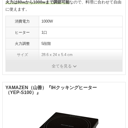
火力は80wから1000wまで調節可能
なので、料理に合わせて自由
に使えます。
消費電力
1000W
ヒーター
1口
火力調整
5段階
サイズ
28.6 x 24 x 5.4 cm
重量
約1.7kg
全てを見る
YAMAZEN（山善）『IHクッキングヒーター
（YEP-S100）』