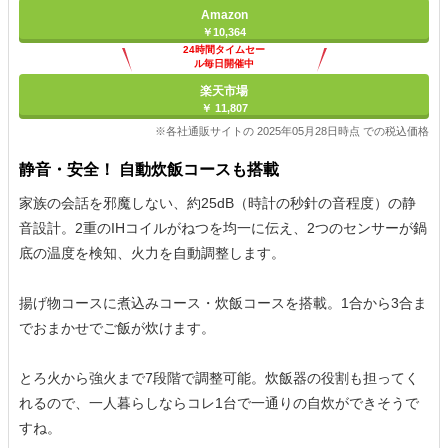
Amazon
￥10,364
24時間タイムセー
ル毎日開催中
楽天市場
￥ 11,807
※各社通販サイトの 2025年05月28日時点 での税込価格
静音・安全！ 自動炊飯コースも搭載
家族の会話を邪魔しない、約25dB（時計の秒針の音程度）の静
音設計。2重のIHコイルがねつを均一に伝え、2つのセンサーが鍋
底の温度を検知、火力を自動調整します。
揚げ物コースに煮込みコース・炊飯コースを搭載。1合から3合ま
でおまかせでご飯が炊けます。
とろ火から強火まで7段階で調整可能。炊飯器の役割も担ってく
れるので、一人暮らしならコレ1台で一通りの自炊ができそうで
すね。