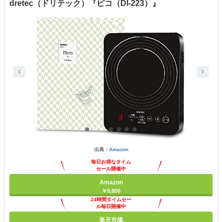
dretec（ドリテック）『ピコ（DI-223）』
出典：
Amazon
毎日お得なタイム
セール開催中
Amazon
￥9,800
24時間タイムセー
ル毎日開催中
楽天市場