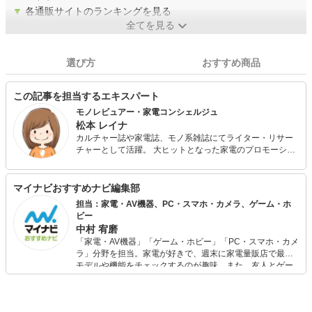
▼
各通販サイトのランキングを見る
全てを見る
選び方
おすすめ商品
この記事を担当するエキスパート
モノレビュアー・家電コンシェルジュ
松本 レイナ
カルチャー誌や家電誌、モノ系雑誌にてライター・リサー
チャーとして活躍。 大ヒットとなった家電のプロモーショ
ンや、ガジェット探しなど、仕事内容は多岐にわたる。 一
般的な家電から、ちょっとマニアックなものまで「イイモ
ノはとにかく買って試す！」がモットー。 現在子育て中
マイナビおすすめナビ編集部
で、キッズガジェットや知育玩具、花火などレジャーグッ
担当：家電・AV機器、PC・スマホ・カメラ、ゲーム・ホ
ズは子どもと一緒に愉しんでレビューしています。
ビー
中村 宥磨
「家電・AV機器」「ゲーム・ホビー」「PC・スマホ・カメ
ラ」分野を担当。家電が好きで、週末に家電量販店で最新
モデルや機能をチェックするのが趣味。また、友人とゲー
ムを楽しみながら、新作タイトルやイベント情報もいち早
くキャッチ。記事を通して、生活の質を底上げしてくれる
スタイリッシュで使いやすい家電や、みんなで楽しめるゲ