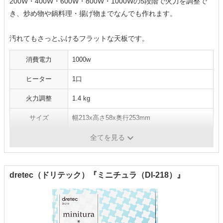
200W・400W・600W・800W・1000Wの5段階で火力を調整で
き、炒め物や鍋料理・揚げ物までなんでも作れます。
汚れてもさっとふけるフラットな天板です。
消費電力
1000w
ヒーター
1口
火力調整
1.4 kg
サイズ
幅213x高さ58x奥行253mm
重量
1.7 キログラム
全てを見る
dretec（ドリテック）『ミニチュラ（DI-218）』