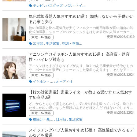
ムビデオなどに接続して人気作品を観ることも可能に。多くの製品が
,
,
テレビ
バスグッズ
バス・トイレ・洗面グッズ
どこへでも持ち運べるポータブルタイプなので、工事する必要もあり
ません。本記事では、防水テレビの選び方と、ミラーリング機能や録
画機能など使い勝手のいい商品を紹介します。パナソニックやシャー
気化式加湿器人気おすすめ14選！ 加熱しないから子供がい
プといった人気メーカーの製品を中心にピックアップ！ユーザーのイ
るお家も安心
チオシ商品も確認してみてくださいね。比較一覧表や通販サイトの最
新人気ランキングもあるので、売れ筋や口コミとあわせてチェックし
他の加湿器と比べ電気代が安くフィルターの耐用年数が長い傾向の気
てみてください。
化式加湿器。シャープやパナソニックをはじめ多数の人気メーカーか
ら小型・大型の商品が発売されています。そこで本記事では、気化式
更新日:2026/01/19
家電・AV機器
加湿器の選び方とおすすめ商品を紹介します。メリット・デメリット
,
,
加湿器
生活家電
空調・季節家電
についても解説。後半には、比較一覧表や通販サイトの最新人気ラン
キングもあるので、売れ筋や口コミとあわせてチェックしてみてくだ
さい。
アニソン向けイヤホン人気おすすめ15選！ 高音質・遮音
性・ハイレゾ対応も
アニソンはさまざまなタイプがあり、迫力のある重低音が特徴なもの
や、ボーカルの歌声にフォーカスした楽曲もあります。そんなアニソ
ンを高音質で楽しむためにはイヤホン選びも重要。しかし、ソニーや
更新日:2025/12/24
家電・AV機器
パナソニック、オーディオテクニカなどから、シンプルな有線、完全
,
イヤホン・ヘッドホン
オーディオ
ワイヤレス、高級モデルなど多数の商品が発売されています。そこで
ここでは、そんなアニソンにぴったりのイヤホンの選び方とおすすめ
商品を紹介します。安いけどノイズキャンセリング搭載モデルなども
【蚊の対策家電】家電ライターが教える選び方と人気おす
ピックアップ。後半には、比較一覧表や通販サイトの最新人気ランキ
すめ商品3選
ングもあるので、売れ筋や口コミとあわせてチェックしてみてくださ
い。
どこからともなく姿をあらわし、気づけば血を吸っていく蚊。刺され
た後にかゆい思いをした経験のある方がほとんどではないでしょう
か。手で蚊を叩こうにも、高いところにとまってしまったり、見失っ
更新日:2025/12/24
家電・AV機器
てしまうことも。そこで、自動で蚊を駆除できる蚊の対策家電につい
,
,
虫除け・殺虫剤・防虫剤
日用品
生活家電
て、家電ライターの松本レイナさんにうかがいました。おすすめの蚊
対策家電や選び方を解説していただきましたので、この記事を参考に
して使い方に合う蚊対策家電を見つけてくださいね。
スイッチングハブ人気おすすめ15選！ 高速通信できるモデ
ルなどを厳選