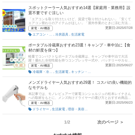
口コミとあわせてチェックしてみてください。
スポットクーラー人気おすすめ14選【家庭用・業務用】設
置不要ですぐ涼しい
「エアコンを取り付けたいけど、賃貸で取り付けられない」「安くて
エアコン替わりのアイテムがほしい」「屋外作業のときに涼む方法は
ないかな」そう考えている方におすすめなのがスポットクーラーで
更新日:2025/07/28
家電・AV機器
す。取り付け工事不要の移動式エアコンで、使いたい場所で使える便
,
,
エアコン・クーラー
冷房器具
生活家電
利な簡易空調機器として知られています。しかし、便利である一方、
購入前におさえておきたい注意点があるのも事実。そこで本記事で
は、スポットクーラーについて、基礎知識や選び方のポイント、そし
ポータブル冷蔵庫おすすめ23選！キャンプ・車中泊に【食
て、家庭用・業務用それぞれのおすすめ商品をご紹介。さらに、記事
材の鮮度を保つ】
の後半には、通販サイトの最新人気ランキングもありますので、売れ
筋や口コミをチェックしてみてくださいね。
軽量でコンパクトなポータブル冷蔵庫は、キャンプや車中泊で大活
躍！優れた冷却性能を持つコンプレッサー式や、バッテリーやカセッ
トガスでも使用可能な3wayタイプなどさまざまなモデルが販売されて
更新日:2025/06/27
家電・AV機器
います。この記事では、ポータブル冷蔵庫の選び方、ユーザー、編集
,
,
冷蔵庫・冷凍庫
生活家電
キッチン・調理家電
部が厳選したおすすめ商品を紹介します。マキタやアイリスオーヤマ
など日本メーカーの人気商品やバッテリー内蔵型などをピックアップ
しました。後半には、比較一覧表や通販サイトの最新人気ランキング
メンズドライヤー人気おすすめ29選！ コスパの良い機能的
もあるので、売れ筋や口コミとあわせてチェックしてみてください。
なモデルも
本記事では、モノレビュアーで家電コンシェルジュの松本レイナさん
への取材をもとに、メンズ向けドライヤーの選び方とおすすめ商品を
紹介します。くせ毛を伸ばしたり、パーマスタイルをうまく乾かした
更新日:2025/06/23
家電・AV機器
りするのにヘアドライヤーは必須ですよ。髪に優しくスピーディに乾
,
,
ドライヤー
生活家電
理容・美容家電
かせる低温かつ大風量の製品や、髪だけでなく頭皮もケアできる高機
能な製品、安い製品、プレゼントに最適な製品などをピックアップ。
センターパートや短髪などを上手にセットしましょう！ 後半には、比
較一覧表や通販サイトの最新人気ランキングもあるので、売れ筋や口
1/2
次のページ ＞
コミとあわせてチェックしてみてください。