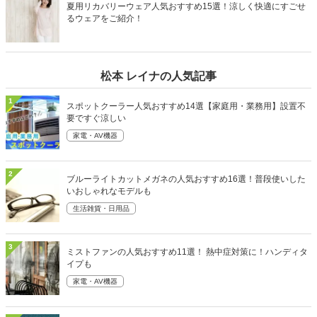
夏用リカバリーウェア人気おすすめ15選！涼しく快適にすごせ
るウェアをご紹介！
松本 レイナの人気記事
1
スポットクーラー人気おすすめ14選【家庭用・業務用】設置不
要ですぐ涼しい
家電・AV機器
2
ブルーライトカットメガネの人気おすすめ16選！普段使いした
いおしゃれなモデルも
生活雑貨・日用品
3
ミストファンの人気おすすめ11選！ 熱中症対策に！ハンディタ
イプも
家電・AV機器