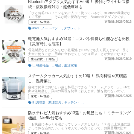
Bluetoothアダプタ人気おすすめ9選！ 後付けワイヤレス接
の売れ筋ランキングも掲載していますので、そちらも参考にしてみて
続・複数接続対応・超低遅延も
くださいね。
「ひと昔前のパソコンを気に入って使っているが、Bluetooth機能がな
くて不便……」。そんな時に便利なのが、Bluetoothアダプタです。
USBジャックに後付けで接続するだけで、ヘッドホンやイヤホン、マ
更新日:2026/04/13
家電・AV機器
ウスなど、Bluetooth接続が可能になるアイテムです。複数の機器を同
,
,
iPad
ノートパソコン
タブレット
時接続できる製品もあります。しかし実は、Bluetoothアダプタを選ぶ
際は、対応OSや対応コーデックなど、快適に使用するためには意外と
チェックポイントは多いです。本記事では、後付けワイヤレス接続・
乾電池人気おすすめ14選！コスパや長持ち性能などを比較
複数接続対応・超低遅延モデルなど、Bluetoothアダプタの使い方や選
【災害時にも活躍】
び方、おすすめ商品をご紹介します。エレコムなどの人気メーカー
や、aptX対応の製品などを厳選！ 記事後半には通販サイトの最新人気
電化製品などに欠かせない乾電池は100均でも安く買えますが、長く
ランキングも掲載しているのでチェックしてみてくださいね。
安全に使うには、用途に合わせてしっかり選ぶことが大切になりま
す。この記事では、乾電池の選び方とおすすめのアルカリ乾電池・マ
更新日:2026/03/19
生活雑貨・日用品
ンガン乾電池をご紹介します。メーカー・ブランドによっても違いが
,
,
日用消耗品
日用品
生活家電
ありますので、長持ち性能や液漏れ防止機能、コスパなどを比較しな
がら選んでいきましょう！チャート図に基づいたタイプ別診断も試し
てみてくださいね。記事後半には、乾電池の扱い方、Amazonなどの
スチームクッカー人気おすすめ10選！ 鶏肉料理や茶碗蒸
通販サイトの最新人気ランキングのリンクもあるので、売れ筋や口コ
し、温野菜に
ミを確認してみましょう。
自宅で簡単においしい蒸し料理ができる「スチームクッカー」。ゆで
卵や茶碗蒸し、鶏肉の調理を簡単に行えます。油を使わないので、 糖
質・カロリーオフなどダイエット中のヘルシー志向の方に注目を集め
更新日:2026/02/25
家電・AV機器
ています。また調理時間の短縮になるのも魅力です。この記事では、
,
,
IH調理器
調理器具
キッチン・調理家電
スチームクッカーの選び方とおすすめ商品を紹介。ティファールやラ
ッセルホブズなど人気メーカーの商品もご紹介します。後半には、比
較一覧表や通販サイトの最新人気ランキングもあるので、売れ筋や口
防水テレビ人気おすすめ13選！お風呂にも！ ミラーリング
コミとあわせてチェックしてみてください。
機能、Netflix対応も
「お風呂にゆっくり浸かってリラックスしたい」「30分以上湯船に浸
かって体を温めたい」そう考えている方にとって、お風呂用の防水テ
レビはとても便利です。Wi-Fi対応であれば、NetflixやAmazonプライ
更新日:2026/01/21
家電・AV機器