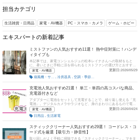
担当カテゴリ
生活雑貨・日用品
家電・AV機器
PC・スマホ・カメラ
ゲーム・ホビー
エキスパートの新着記事
ミストファンの人気おすすめ11選！ 熱中症対策に！ハンデ
ィタイプも
本記事では、家電コンシェルジュの松本レイナさんへの取材をもと
に、暑いときに手軽に涼を得られるミストファンの選び方とおすすめ
商品を紹介します。屋外利用に便利なハンディタイプや、オフィスで
更新日:2026/05/29
家電・AV機器
使える卓上タイプ、イベントなどで使える大型タイプなど、バリエー
,
,
扇風機・サーキュレーター
冷房器具
空調・季節家電
ション豊富にピックアップしました。メリット・デメリットも解説！
後半には、比較一覧表や通販サイトの最新人気ランキングもあるの
で、売れ筋や口コミとあわせてチェックしてみてください。
充電池人気おすすめ21選！ 単三・単四の高コスパな商品、
充電器付きなど
アダプターに電池をセットして充電することで、繰り返し使える「充
電池」。デジタルカメラやラジオなど、身のまわりにあるもので電池
を使う機器はたくさんありますよね。せっかく充電池を購入するな
更新日:2026/04/24
家電・AV機器
ら、なるべく繰り返し使えて、1度の充電で長く使えるものがほしい
,
日用品
生活家電
ものです。この記事では、充電池の選び方とユーザーのイチオシ商品
や口コミ、編集部のおすすめ商品を紹介します。パナソニックのエボ
ルタやエネループ、エネボルトなど人気メーカー・ブランドの単三・
スティッククリーナー人気おすすめ29選！ コードレス・コ
単四サイズをピックアップ。充電器付きなら高コスパで手に入れられ
ード式を厳選【吸引力・静音性】
ます。また、寿命や捨て方も解説！後半には、比較一覧表や通販サイ
トの最新人気ランキングもあるので、売れ筋や口コミとあわせてチェ
取り回しがよく手軽に掃除できる「スティッククリーナー」。マキタ