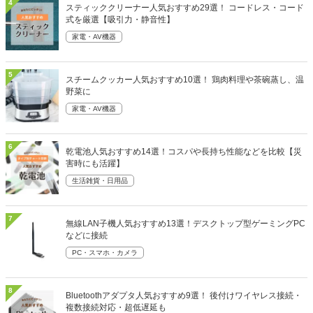
4
スティッククリーナー人気おすすめ29選！ コードレス・コード
式を厳選【吸引力・静音性】
家電・AV機器
5
スチームクッカー人気おすすめ10選！ 鶏肉料理や茶碗蒸し、温
野菜に
家電・AV機器
6
乾電池人気おすすめ14選！コスパや長持ち性能などを比較【災
害時にも活躍】
生活雑貨・日用品
7
無線LAN子機人気おすすめ13選！デスクトップ型ゲーミングPC
などに接続
PC・スマホ・カメラ
8
Bluetoothアダプタ人気おすすめ9選！ 後付けワイヤレス接続・
複数接続対応・超低遅延も