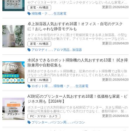
ックしてみてください。
やアイリスオーヤマ、パナソニックやダイソンなどいろんな家電メー
カーから販売されています。一人暮らしの生活にもぴったりです。コ
更新日:2026/04/20
家電・AV機器
ードレス式やコード式、ゴミの集塵方式も紙パックやサイクロンと製
,
掃除機・クリーナー
生活家電
品によってさまざまで、どれを選べばいいか迷ってしまいますよね。
この記事では、スティッククリーナーの選び方、ユーザー、エキスパ
ート、編集部が厳選したおすすめの製品を紹介。収納に便利なスタン
卓上加湿器人気おすすめ16選！オフィス・自宅のデスク
ド付きタイプ、静音モデルなどもピックアップしています。記事後半
に！おしゃれな静音モデルも
には、比較一覧表、通販サイトの売れ筋人気ランキングもあるので、
口コミや評判もチェックしてみてください。
オフィスや自宅のデスクに置けて乾燥対策できる卓上加湿器。小型な
がら強力な加湿力が魅力です。アイリスオーヤマやシャープなどの人
気メーカーから、超音波、スチーム、気化、ハイブリッド式の商品が
更新日:2026/04/20
家電・AV機器
発売されています。そこでこの記事では、卓上加湿器の選び方とおす
,
,
アロマディフューザー
アロマ用品
加湿器
すめ商品、ユーザーのイチオシを紹介します。静音モデル、おしゃれ
なデザイン、アロマ対応などピックアップ。また、比較一覧表や通販
サイトの最新人気ランキングもあるので、売れ筋や口コミとあわせて
水拭きできるロボット掃除機の人気おすすめ13選！ 拭き掃
チェックしてみてください。
除兼用や自動収集も
水拭きができるロボット掃除機は、従来のロボット掃除機では取り除
けなかった床の汚れを水拭きできれいにしてくれるため人気がありま
す。しかし、便利な水拭きロボット掃除機にもデメリットがあり、購
更新日:2026/04/20
家電・AV機器
入前にしっかり把握しておきたいところです。そこで本記事では、水
,
,
ロボット掃除機
掃除機・クリーナー
生活家電
拭きできるロボット掃除機の選び方、そしておすすめ商品をご紹介。
後半には、比較一覧表や通販サイトの最新人気ランキングもあるの
で、売れ筋や口コミとあわせてチェックしてみてくださいね。
A3対応のプリンター人気おすすめ18選！低価格な家庭・ビ
ジネス用も【2024年】
ポスターほどの大判印刷ができるA3対応プリンター。大きな用紙への
印刷は写真撮影を趣味にしている方だけではなく、書類印刷や、製本
など、1台あればマルチに活躍してくれます。本記事では、A3対応の
更新日:2026/04/15
PC・スマホ・カメラ
プリンターの選び方とおすすめ商品をご紹介。チャート図に基づいた
,
,
プリンター
パソコン周辺機器
パソコン
タイプ別診断も試してみてくださいね。低価格で購入できるモデルや
写真プリントにも便利な家庭向け、事業者でも使えるビジネス向けま
で、幅広く紹介しているので、ぜひ参考に！また、最後に通販サイト