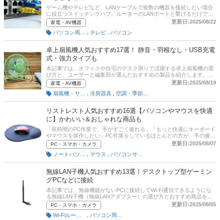
ゲーム機やテレビなど、LANケーブルで複数の機器を接続したい場合
に役立つスイッチングハブ。ルーターのLANポートと繋げるだけで、
簡単にポートの増設ができます。全て同じに見えるスイッチングハブ
更新日:2025/08/22
家電・AV機器
ですが、実はポート数やネットの回線スピードなど、選び方次第で、
,
,
パソコン周辺機器
テレビ
パソコン
さらに快適な商品を選ぶことができるんです。本記事では、初心者向
けにスイッチングハブの選び方とおすすめ商品を紹介します。高速通
信ができる商品や、電源が内蔵されている商品などを厳選。実際に使
卓上扇風機人気おすすめ17選！ 静音・羽根なし・USB充電
ったことがある人の口コミにも注目です。後半には、比較一覧表や通
式・強力タイプも
販サイトの最新人気ランキングもあるので、売れ筋や口コミとあわせ
てチェックしてみてください。
本記事では、オフィスや自宅のデスク周りで活躍する卓上扇風機の選
び方と、ユーザーと編集部が選んだおすすめの製品を紹介します。山
善やアイリスオーヤマ、ドウシシャといった人気メーカーを中心に、
更新日:2025/08/19
家電・AV機器
作業スペースを広く取れるクリップ型や静音・羽根なし・コンパクト
,
,
扇風機・サーキュレーター
冷房器具
空調・季節家電
な製品、コンセントやUSBで給電するタイプ、おしゃれで強力な製品
などを厳選。後半には、比較一覧表や通販サイトの最新人気ランキン
グもあるので、売れ筋や口コミとあわせてチェックしてみてくださ
リストレスト人気おすすめ16選【パソコンやマウスを快適
い。
に】かわいい＆おしゃれな商品も
「長時間のPC作業で、手がすごく疲れる」「もっと快適にキーボード
やマウスを操作したい」PC作業をしているほとんどの方が、手の疲れ
に悩み、リストレストを購入する方が増えています。しかし、リスト
更新日:2025/08/07
PC・スマホ・カメラ
レストの中にもサイズの種類や素材の違いがあるため、より快適な商
,
,
ノートパソコン
マウス
パソコンサプライ品
品を選ぶためには、選び方のポイントをおさえることが大切です。本
記事では、PC作業の手の疲れに悩む方に向け、リストレストを選ぶ際
のポイントと、キーボード用・マウス用の各おすすめ商品をご紹介。
無線LAN子機人気おすすめ13選！デスクトップ型ゲーミン
かわいいものやおしゃれなリストレストもピックアップしています。
グPCなどに接続
比較一覧表、通販サイトの売れ筋人気ランキングもあるので、口コミ
や評判もチェックしてみてください。
本記事では、無線機能がないPCに接続してWi-Fi通信できるようにな
る無線LAN子機（無線LANアダプター）の選び方とおすすめ商品を紹
介します。バッファローやTP-Linkといった人気メーカーを中心に、デ
更新日:2025/08/05
PC・スマホ・カメラ
スクトップ型のゲーミングPCに使えるタイプなどを厳選。後半には、
,
Wi-Fiルーター
パソコン周辺機器
比較一覧表や通販サイトの最新人気ランキングもあるので、売れ筋や