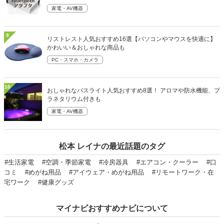
家電・AV機器
9
リストレスト人気おすすめ16選【パソコンやマウスを快適に】
かわいい＆おしゃれな商品も
PC・スマホ・カメラ
10
おしゃれなバスライト人気おすすめ8選！ アロマや防水機能、プ
ラネタリウム付きも
家電・AV機器
松本 レイナの最近話題のタグ
#生活家電
#空調・季節家電
#冷房器具
#エアコン・クーラー
#口
コミ
#めがね用品
#アイウェア・めがね用品
#リモートワーク・在
宅ワーク
#健康グッズ
マイナビおすすめナビについて