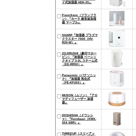
ド式加湿器 HDK-35』
Francfranc（フランフラ
ン）『カーラ 超音波加湿
器 マーブル』
SHARP『加湿器 プラズマ
クラスター 7000（HV-
R30-W）』
ZOJIRUSHI（象印マホー
ビン）『加湿器 ベーシッ
クタイプ 3.0L スチーム式
（EE-RR50）』
Panasonic（パナソニッ
ク）『加湿器 気化式
（FE-KFU03）』
MUSON（ムソン）『アロ
マディフューザー 加湿
器』
DOSHISHA（ドウシシ
ャ）『Korobaan（KWX-
304 SBR）』
THREEUP（スリーアッ