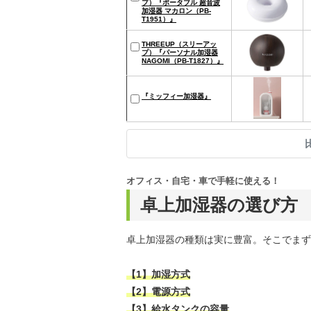
プ）『ポータブル 超音波
加湿器 マカロン（PB-
T1951）』
THREEUP（スリーアッ
プ）『パーソナル加湿器
NAGOMI（PB-T1827）』
『ミッフィー加湿器』
オフィス・自宅・車で手軽に使える！
卓上加湿器の選び方
卓上加湿器の種類は実に豊富。そこでまず
【1】加湿方式
【2】電源方式
【3】給水タンクの容量