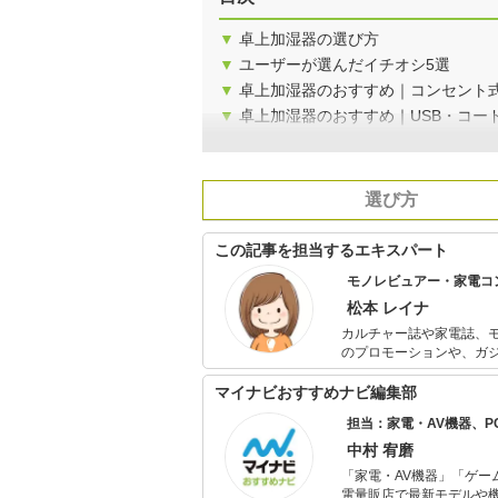
▼
卓上加湿器の選び方
▼
ユーザーが選んだイチオシ5選
▼
卓上加湿器のおすすめ｜コンセント
▼
卓上加湿器のおすすめ｜USB・コー
選び方
この記事を担当するエキスパート
モノレビュアー・家電コ
松本 レイナ
カルチャー誌や家電誌、
のプロモーションや、ガ
マニアックなものまで「
ジェットや知育玩具、花
マイナビおすすめナビ編集部
担当：家電・AV機器、
中村 宥磨
「家電・AV機器」「ゲー
電量販店で最新モデルや