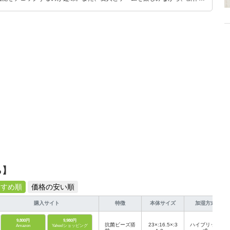
いち早くキャッチ。記事を通して、生活の質を底上げしてくれるスタイリッ
、みんなで楽しめるゲームを発信していきます！
ら】
すすめ順
価格の安い順
購入サイト
特徴
本体サイズ
加湿方式
9,800円
9,980円
抗菌ビーズ搭
23×:16.5×:3
ハイブリッド
Amazon
Yahoo!ショッピング