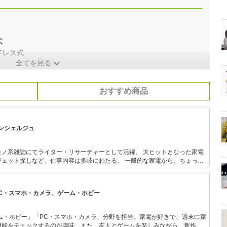
式
ドレス式
全てを見る
おすすめ商品
ンシェルジュ
モノ系雑誌にてライター・リサーチャーとして活躍。 大ヒットとなった家電
ジェット探しなど、仕事内容は多岐にわたる。 一般的な家電から、ちょっと
イイモノはとにかく買って試す！」がモットー。 現在子育て中で、キッズガ
火などレジャーグッズは子どもと一緒に愉しんでレビューしています。
PC・スマホ・カメラ、ゲーム・ホビー
ム・ホビー」「PC・スマホ・カメラ」分野を担当。家電が好きで、週末に家
機能をチェックするのが趣味。また、友人とゲームを楽しみながら、新作タ