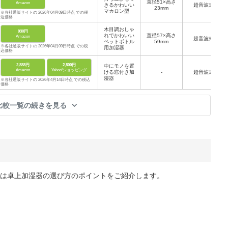
直径51×高さ
Amazon
きるかわいい
超音波式
23mm
マカロン型
※各社通販サイトの 2026年04月09日時点 での税
込価格
木目調おしゃ
930円
れでかわいい
直径57×高さ
Amazon
超音波式
ペットボトル
59mm
※各社通販サイトの 2026年04月09日時点 での税
用加湿器
込価格
2,888円
2,800円
中にモノを置
Amazon
Yahoo!ショッピング
ける窓付き加
-
超音波式
湿器
※各社通販サイトの 2026年4月14日時点 での税込
価格
比較一覧の続きを見る
は卓上加湿器の選び方のポイントをご紹介します。