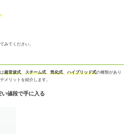
」
てみてください。
は
超音波式
、
スチーム式
、
気化式
、
ハイブリッド式
の種類があり
デメリットを紹介します。
安い値段で手に入る