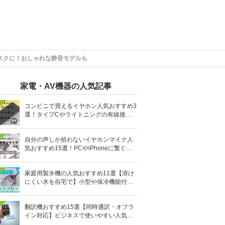
スクに！おしゃれな静音モデルも
家電・AV機器の人気記事
コンビニで買えるイヤホン人気おすすめ3
選！タイプCやライトニングの有線接続
タイプも
自分の声しか拾わないイヤホンマイク人
気おすすめ15選！PCやiPhoneに繋ぐ有
線など
家庭用製氷機の人気おすすめ11選【溶け
にくい氷を自宅で】小型や保冷機能付き
も
翻訳機おすすめ15選【同時通訳・オフラ
イン対応】ビジネスで使いやすい人気の
イヤホン型も