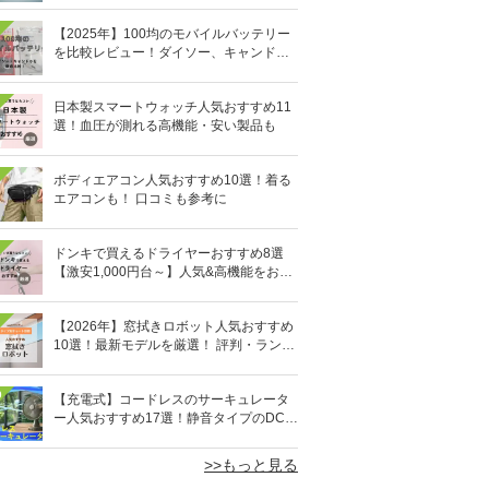
【2025年】100均のモバイルバッテリー
を比較レビュー！ダイソー、キャンドゥ
どっちがいい？
日本製スマートウォッチ人気おすすめ11
選！血圧が測れる高機能・安い製品も
ボディエアコン人気おすすめ10選！着る
エアコンも！ 口コミも参考に
ドンキで買えるドライヤーおすすめ8選
【激安1,000円台～】人気&高機能をお得
にゲット！
【2026年】窓拭きロボット人気おすすめ
10選！最新モデルを厳選！ 評判・ランキ
ングも
0
【充電式】コードレスのサーキュレータ
ー人気おすすめ17選！静音タイプのDCモ
ーターも
>>もっと見る