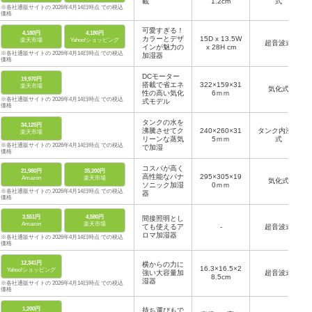
載
1.2cm
式
※各社通販サイトの 2026年4月14日時点 での税込
価格
可愛すぎる！
4,180円
4,180円
カラーとデザ
15D x 13.5W
楽天市場
Yahoo!ショッピング
超音波式
インが魅力の
x 28H cm
※各社通販サイトの 2026年4月14日時点 での税込
加湿器
価格
DCモーター
19,970円
搭載で省エネ
322×159×31
楽天市場
気化式
性の高い気化
6ｍｍ
※各社通販サイトの 2026年4月14日時点 での税込
式モデル
価格
タンクの水を
34,125円
沸騰させてク
240×260×31
タンク内沸騰
楽天市場
リーンな蒸気
5ｍｍ
式
※各社通販サイトの 2026年4月14日時点 での税込
で加湿
価格
コスパが高く
21,980円
35,200円
高性能なパナ
295×305×19
Amazon
楽天市場
気化式
ソニック加湿
0ｍｍ
※各社通販サイトの 2026年4月14日時点 での税込
器
価格
3,551円
4,580円
間接照明とし
Amazon
楽天市場
ても使えるア
-
超音波式
ロマ加湿器
※各社通販サイトの 2026年4月14日時点 での税込
価格
12,341円
横からの力に
16.3×16.5×2
Yahoo!ショッピング
強い大容量加
超音波式
8.5cm
湿器
※各社通販サイトの 2026年4月14日時点 での税込
価格
1,200円
持ち運びもで