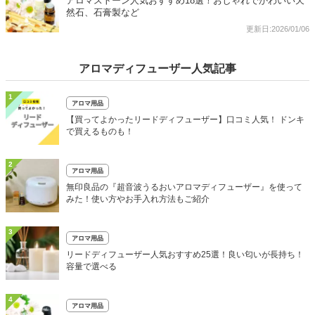
アロマストーン人気おすすめ18選！おしゃれでかわいい天
然石、石膏製など
更新日:2026/01/06
アロマディフューザー人気記事
1
アロマ用品
【買ってよかったリードディフューザー】口コミ人気！ ドンキ
で買えるものも！
2
アロマ用品
無印良品の『超音波うるおいアロマディフューザー』を使って
みた！使い方やお手入れ方法もご紹介
3
アロマ用品
リードディフューザー人気おすすめ25選！良い匂いが長持ち！
容量で選べる
4
アロマ用品