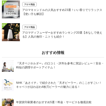
9
アロマ用品
アロマキャンドルの人気おすすめ23選！いい香りでリラックス
【使い方も解説】
10
アロマ用品
アロマディフューザーおすすめランキング20選【水なしで使え
る】人気の無印・ニトリも紹介！
おすすめ情報
『天才ベジホルダー』の口コミ・評判を参考に実証レビュー！安全・
時短の調理サポートアイテム！
NHK「あさイチ」で紹介された「天才ピーラー」のここがすごい！
キャベツがほわほわ4枚刃ピーラーの魅力に迫る！
年賀状印刷業者のおすすめ5選！料金・サービスを徹底比較