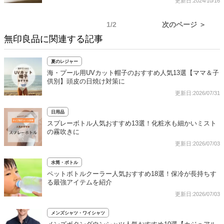
更新日:2024/10/16
1/2
次のページ ＞
無印良品に関連する記事
夏のレジャー
海・プール用UVカット帽子のおすすめ人気13選【ママ＆子
供別】頭皮の日焼け対策に
更新日:2026/07/31
日用品
スプレーボトル人気おすすめ13選！化粧水も細かいミスト
の霧吹きに
更新日:2026/07/03
水筒・ボトル
ペットボトルクーラー人気おすすめ18選！保冷が長持ちす
る最強アイテムを紹介
更新日:2026/07/03
メンズシャツ・ワイシャツ