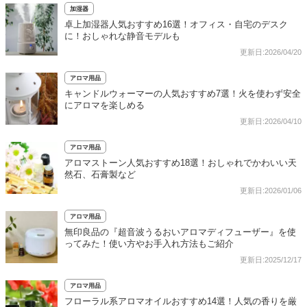
加湿器
卓上加湿器人気おすすめ16選！オフィス・自宅のデスク
に！おしゃれな静音モデルも
更新日:2026/04/20
アロマ用品
キャンドルウォーマーの人気おすすめ7選！火を使わず安全
にアロマを楽しめる
更新日:2026/04/10
アロマ用品
アロマストーン人気おすすめ18選！おしゃれでかわいい天
然石、石膏製など
更新日:2026/01/06
アロマ用品
無印良品の『超音波うるおいアロマディフューザー』を使
ってみた！使い方やお手入れ方法もご紹介
更新日:2025/12/17
アロマ用品
フローラル系アロマオイルおすすめ14選！人気の香りを厳