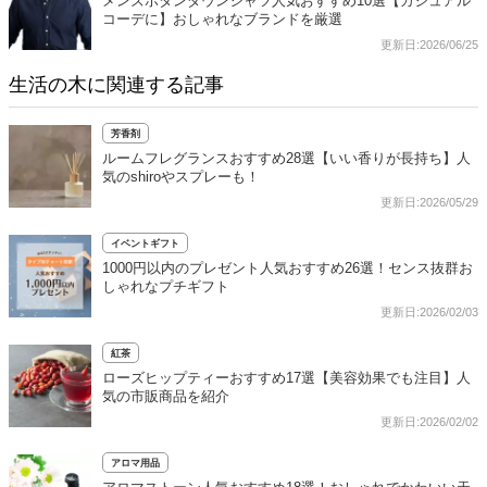
メンズボタンダウンシャツ人気おすすめ10選【カジュアル
コーデに】おしゃれなブランドを厳選
更新日:2026/06/25
生活の木に関連する記事
芳香剤
ルームフレグランスおすすめ28選【いい香りが長持ち】人
気のshiroやスプレーも！
更新日:2026/05/29
イベントギフト
1000円以内のプレゼント人気おすすめ26選！センス抜群お
しゃれなプチギフト
更新日:2026/02/03
紅茶
ローズヒップティーおすすめ17選【美容効果でも注目】人
気の市販商品を紹介
更新日:2026/02/02
アロマ用品