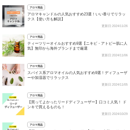
アロマ用品
アロマキャンドルの人気おすすめ23選！いい香りでリラッ
クス【使い方も解説】
更新日:2024/11/26
アロマ用品
ティーツリーオイルおすすめ9選【ニキビ・アトピー肌に人
気】無印から海外ブランドまで厳選
更新日:2024/11/06
アロマ用品
スパイス系アロマオイルの人気おすすめ9選！ディフューザ
ーや加湿器でリラックス
更新日:2024/11/05
アロマ用品
【買ってよかったリードディフューザー】口コミ人気！ ド
ンキで買えるものも！
更新日:2024/10/29
アロマ用品