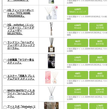
※各社通販サイトの 2025年09月16日時点 での税
込価格
4,280円
2位 フィッツコーポレー
Yahoo!ショッピング
ション『FITS HOME
FRAGRANCE』
※各社通販サイトの 2026年5月8日時点 での税込
価格
3位 millefiori（ミッレ
4,300円
5,173円
フィオーリ）『リードデ
Amazon
楽天市場
ィフューザー
※各社通販サイトの 2025年9月29日時点 での税
SELECTED』
価格
981円
987円
ランドリン『ルームディ
Amazon
楽天市場
フューザー クラシックフ
ローラル』
※各社通販サイトの 2025年09月16日時点 での税
込価格
1,052円
865円
小林製薬『サワデー香る
Amazon
楽天市場
スティック』
※各社通販サイトの 2025年9月29日時点 での税
価格
438円
484円
エステー『消臭力 プレミ
Amazon
楽天市場
アムアロマ スティック』
※各社通販サイトの 2025年09月16日時点 での税
込価格
3,180円
3,200〜円
WHITH WHITE(フィス ホ
Amazon
楽天市場
ワイト)『ルームフレグラ
ンス』
※各社通販サイトの 2025年09月16日時点 での税
込価格
2,222円
1,760円
アートラボ『Alphabet リ
Amazon
楽天市場