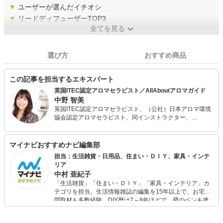
▼
ユーザーが選んだイチオシ
▼
リードディフューザーTOP3
全てを見る
選び方
おすすめ商品
この記事を担当するエキスパート
英国ITEC認定アロマセラピスト／AllAboutアロマガイド
中野 智美
英国ITEC認定アロマセラピスト、（公社）日本アロマ環境
協会認定アロマセラピスト、同インストラクター、
AllAboutアロマテラピーガイド、AEAJ総合資格認定校ル・
クールを1999年から主宰。 伝統的アロマテラピーを軸に、
香りのメンタル効用やボディートリートメントによる、お
マイナビおすすめナビ編集部
とな女性の健康なライフスタイルのためのレッスン、トリ
担当：生活雑貨・日用品、住まい・ＤＩＹ、家具・インテ
ートメントを提供。 独自考案メンタルハーブティーでは西
リア
洋ハーブと東洋スピリットをミックスさせている。 （一
中村 亜紀子
社）日本ソムリエ協会認定ワインエキスパートでもあり、
「生活雑貨」「住まい・ＤＩＹ」「家具・インテリア」カ
智美流「アロマなワイン会」など心と身体にいいお酒＆フ
テゴリを担当。生活情報雑誌の編集を15年以上で、お宅訪
ードにも趣味以上にのめりこみ中。 近著『1週間で合格! U-
問取材も多数経験。DIY歴は7～8年ほどで、壁のペンキ塗
CANのアロマテラピー検定1級・2級 速習テキスト&問題集
りや壁紙チェンジなどもチャレンジ済み。初心者でもモノ
第2版』 有限会社アール・アイ取締役社長
選びがしやすい記事をお届けします！