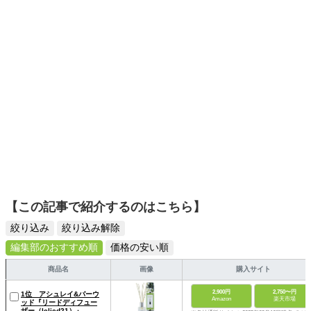
【この記事で紹介するのはこちら】
絞り込み
絞り込み解除
編集部のおすすめ順
価格の安い順
商品名
画像
購入サイト
2,900円
2,750〜円
1位 アシュレイ&バーウ
Amazon
楽天市場
ッド『リードディフュー
ザー（lclicd21）』