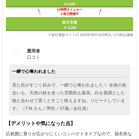
￥1,583
24時間タイムセー
ル毎日開催中
楽天市場
￥ 2,200
※各社通販サイトの 2025年09月16日時点 での税込価格
愛用者
口コミ
一瞬で心奪われました
見た目がすごく好みで、一瞬で心奪われました！ 全体の色
合いも、天然の枝を使った雰囲気も最高。白を基調とした
物と合わせて置くとすごく映えますね。リピートしていま
す。（T.M.さん／男性／37歳／会社員）
【デメリットや気になった点】
広範囲に香りが広がりにくいコンパクトタイプなので、脱衣所な