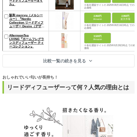
ードディフューザーオイ
ル』
※各社通販サイトの 2025年09月16日時点 での税
込価格
阪和 mercyu（メルシー
2,860円
2,860円
ユー）『Nordic
Amazon
楽天市場
Collection リードディフ
※各社通販サイトの 2025年09月16日時点 での税
ューザー Desire（デザイ
込価格
ア）』
AfternoonTea
3,520円
LIVING『ホームフレグラ
Amazon
ンスディフューザー ティ
※各社通販サイトの 2025年9月29日時点 での税
ーコレクション』
価格
比較一覧の続きを見る
おしゃれでいい匂いが長持ち！
リードディフューザーって何？人気の理由とは