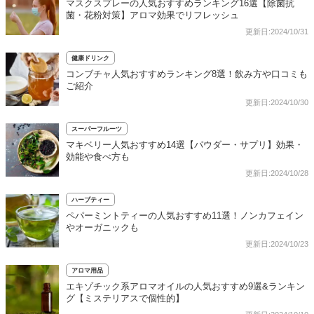
マスクスプレーの人気おすすめランキング16選【除菌抗
菌・花粉対策】アロマ効果でリフレッシュ
更新日:2024/10/31
健康ドリンク
コンブチャ人気おすすめランキング8選！飲み方や口コミも
ご紹介
更新日:2024/10/30
スーパーフルーツ
マキベリー人気おすすめ14選【パウダー・サプリ】効果・
効能や食べ方も
更新日:2024/10/28
ハーブティー
ペパーミントティーの人気おすすめ11選！ノンカフェイン
やオーガニックも
更新日:2024/10/23
アロマ用品
エキゾチック系アロマオイルの人気おすすめ9選&ランキン
グ【ミステリアスで個性的】