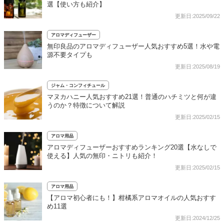
選【使い方も紹介】
更新日:2025/09/22
アロマディフューザー
無印良品のアロマディフューザー人気おすすめ5選！水や電
源不要タイプも
更新日:2025/08/19
ジャム・コンフィチュール
マヌカハニー人気おすすめ21選！普通のハチミツと何が違
うのか？特徴について解説
更新日:2025/02/15
アロマ用品
アロマディフューザーおすすめランキング20選【水なしで
使える】人気の無印・ニトリも紹介！
更新日:2025/02/15
アロマ用品
【アロマ初心者にも！】柑橘系アロマオイルの人気おすす
め11選
更新日:2024/12/25