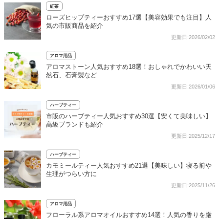
紅茶
ローズヒップティーおすすめ17選【美容効果でも注目】人
気の市販商品を紹介
更新日:2026/02/02
アロマ用品
アロマストーン人気おすすめ18選！おしゃれでかわいい天
然石、石膏製など
更新日:2026/01/06
ハーブティー
市販のハーブティー人気おすすめ30選【安くて美味しい】
高級ブランドも紹介
更新日:2025/12/17
ハーブティー
カモミールティー人気おすすめ21選【美味しい】寝る前や
生理がつらい方に
更新日:2025/11/26
アロマ用品
フローラル系アロマオイルおすすめ14選！人気の香りを厳