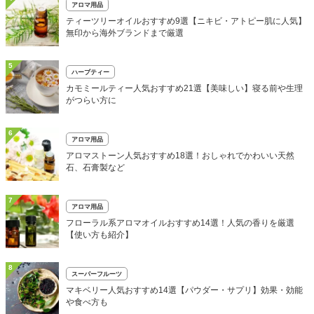
アロマ用品
ティーツリーオイルおすすめ9選【ニキビ・アトピー肌に人気】
無印から海外ブランドまで厳選
5
ハーブティー
カモミールティー人気おすすめ21選【美味しい】寝る前や生理
がつらい方に
6
アロマ用品
アロマストーン人気おすすめ18選！おしゃれでかわいい天然
石、石膏製など
7
アロマ用品
フローラル系アロマオイルおすすめ14選！人気の香りを厳選
【使い方も紹介】
8
スーパーフルーツ
マキベリー人気おすすめ14選【パウダー・サプリ】効果・効能
や食べ方も