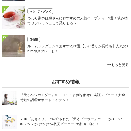
9
マタニティグッズ
つわり期の妊婦さんにおすすめの人気ハーブティー9選！飲み物
でリフレッシュして乗り切ろう
10
芳香剤
ルームフレグランスおすすめ28選【いい香りが長持ち】人気のs
hiroやスプレーも！
>>もっと見る
おすすめ情報
『天才ベジホルダー』の口コミ・評判を参考に実証レビュー！安全・
時短の調理サポートアイテム！
NHK「あさイチ」で紹介された「天才ピーラー」のここがすごい！
キャベツがほわほわ4枚刃ピーラーの魅力に迫る！