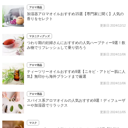
アロマ用品
加湿器アロマオイルおすすめ15選【専門家に聞く】人気の
香りをセレクト
更新日:2024/12/12
マタニティグッズ
つわり期の妊婦さんにおすすめの人気ハーブティー9選！飲
み物でリフレッシュして乗り切ろう
更新日:2024/11/06
アロマ用品
ティーツリーオイルおすすめ9選【ニキビ・アトピー肌に人
気】無印から海外ブランドまで厳選
更新日:2024/11/06
アロマ用品
スパイス系アロマオイルの人気おすすめ9選！ディフューザ
ーや加湿器でリラックス
更新日:2024/11/05
マスク