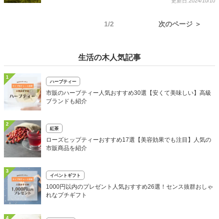
更新日:2024/10/10
1/2
次のページ ＞
生活の木人気記事
1
ハーブティー
市販のハーブティー人気おすすめ30選【安くて美味しい】高級
ブランドも紹介
2
紅茶
ローズヒップティーおすすめ17選【美容効果でも注目】人気の
市販商品を紹介
3
イベントギフト
1000円以内のプレゼント人気おすすめ26選！センス抜群おしゃ
れなプチギフト
4