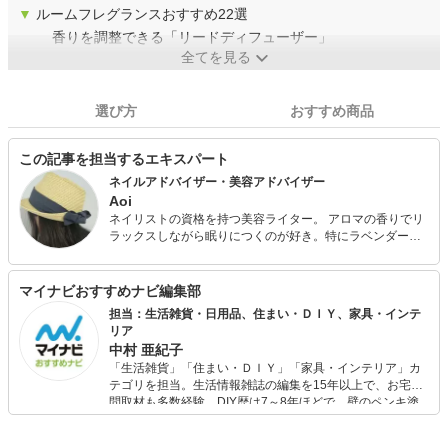
▼
ルームフレグランスおすすめ22選
香りを調整できる「リードディフューザー」
全てを見る
選び方
おすすめ商品
この記事を担当するエキスパート
ネイルアドバイザー・美容アドバイザー
Aoi
ネイリストの資格を持つ美容ライター。 アロマの香りでリ
ラックスしながら眠りにつくのが好き。特にラベンダーの
香りがお気に入り。ニュアンス感のあるネイルデザインに
注目している。
マイナビおすすめナビ編集部
担当：生活雑貨・日用品、住まい・ＤＩＹ、家具・インテ
リア
中村 亜紀子
「生活雑貨」「住まい・ＤＩＹ」「家具・インテリア」カ
テゴリを担当。生活情報雑誌の編集を15年以上で、お宅訪
問取材も多数経験。DIY歴は7～8年ほどで、壁のペンキ塗
りや壁紙チェンジなどもチャレンジ済み。初心者でもモノ
選びがしやすい記事をお届けします！