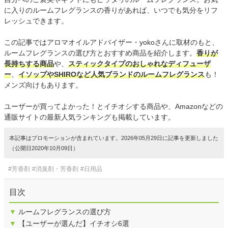
に入りのルームフレグランスの香りがあれば、いつでも気分をリフ
レッシュできます。
この記事ではアロマオイルアドバイザー・yokoさんに取材のもと、
ルームフレグランスの選び方とおすすめ商品を紹介します。
香りが
長持ちする商品
や、
スティックタイプのおしゃれなディフューザ
ー
、
イソップやSHIROなど人気ブランドのルームフレグランス
も！
メンズ向けもあります。
ユーザーが買ってよかった！とイチオシする商品や、Amazonなどの
通販サイトの最新人気ランキングも掲載しています。
本記事はプロモーションが含まれています。2026年05月29日に記事を更新しました
（公開日2020年10月09日）
#芳香剤
#消臭剤・芳香剤
#日用品
目次
▼
ルームフレグランスの選び方
▼
【ユーザーが選んだ】イチオシ6選