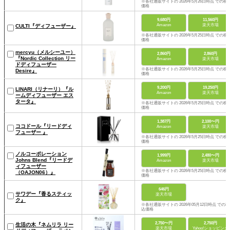
※各社通販サイトの 2026年5月26日時点 での税
価格
9,680円
11,560円
Amazon
楽天市場
CULTI『ディフューザー』
※各社通販サイトの 2026年5月25日時点 での税
価格
mercyu（メルシーユー）
2,860円
2,860円
『Nordic Collection リー
Amazon
楽天市場
ドディフューザー
※各社通販サイトの 2026年5月25日時点 での税
Desire』
価格
9,200円
19,250円
LINARI（リナーリ）『ル
Amazon
楽天市場
ームディフューザー エス
タータ』
※各社通販サイトの 2026年5月25日時点 での税
価格
1,387円
2,100〜円
ココドール『リードディ
Amazon
楽天市場
フューザー 』
※各社通販サイトの 2026年5月25日時点 での税
価格
ノルコーポレーション
1,999円
2,480〜円
Johns Blend『リードデ
Amazon
楽天市場
ィフューザー
※各社通販サイトの 2026年5月25日時点 での税
（OAJON06）』
価格
646円
サワデー『香るスティッ
楽天市場
ク』
※各社通販サイトの 2026年05月12日時点 での税
込価格
2,750〜円
2,750円
生活の木『ネムリラ リー
楽天市場
Yahoo!ショッピング