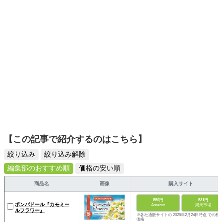
【この記事で紹介するのはこちら】
絞り込み
絞り込み解除
編集部のおすすめ順
価格の安い順
商品名
画像
購入サイト
550円
531円
ポンパドール『カモミー
Amazon
楽天市場
ルフラワー』
※各社通販サイトの 2025年2月24日時点 での税
価格