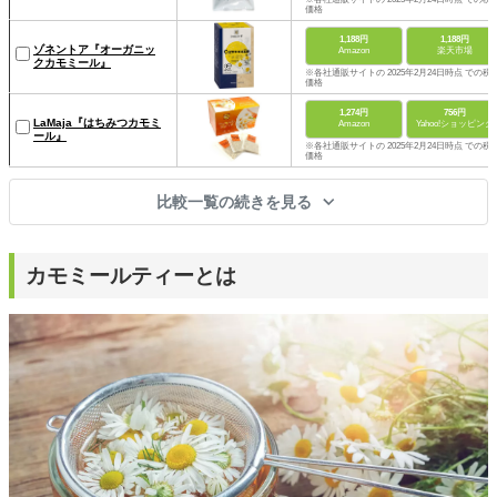
価格
1,188円
1,188円
ゾネントア『オーガニッ
Amazon
楽天市場
クカモミール』
※各社通販サイトの 2025年2月24日時点 での税
価格
1,274円
756円
LaMaja『はちみつカモミ
Amazon
Yahoo!ショッピング
ール』
※各社通販サイトの 2025年2月24日時点 での税
価格
比較一覧の続きを見る
カモミールティーとは