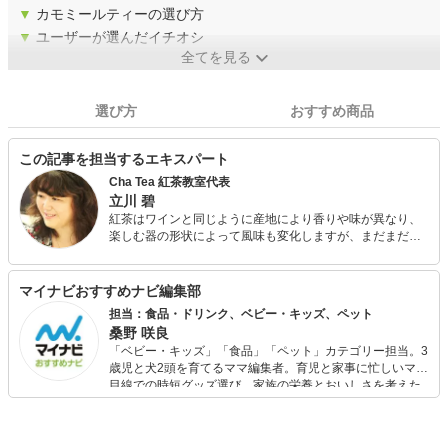
▼
カモミールティーの選び方
▼
ユーザーが選んだイチオシ
全てを見る
選び方
おすすめ商品
この記事を担当するエキスパート
Cha Tea 紅茶教室代表
立川 碧
紅茶はワインと同じように産地により香りや味が異なり、
楽しむ器の形状によって風味も変化しますが、まだまだ知
識の普及が進んでおらず「紅茶」とひとくくりにされてし
まうことが多い飲みものです。 飲む紅茶、文化としての紅
茶、皆さまが自分好みの紅茶を探すお手伝いが出来れば嬉
マイナビおすすめナビ編集部
しいです。
担当：食品・ドリンク、ベビー・キッズ、ペット
桑野 咲良
「ベビー・キッズ」「食品」「ペット」カテゴリー担当。3
歳児と犬2頭を育てるママ編集者。育児と家事に忙しいママ
目線での時短グッズ選び、家族の栄養とおいしさを考えた
食品選び、束の間のリラックスタイムを楽しむためのスイ
ーツ選びに自信あり。鋭い目線で商品を見極め、少しでも
日々の生活が豊かになるものを紹介します。