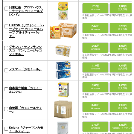
1,715円
2,511円
日東紅茶『アロマハウス
Amazon
楽天市場
リラックス カモミールブ
レンド』
※各社通販サイトの 2025年2月24日時点 での税
価格
LIPTON（リプトン）『ハ
2,450円
3,289円
ーブティー カモミールハ
Amazon
楽天市場
ーブ アルミティーバッ
※各社通販サイトの 2025年2月24日時点 での税
グ』
価格
1,620円
1,080円
グランハ・サンフランシ
Amazon
楽天市場
スコ『マンサニージャコ
ンミエル』
※各社通販サイトの 2025年2月24日時点 での税
価格
1,137円
1,395円
Amazon
楽天市場
メスマー『カモミール』
※各社通販サイトの 2025年2月24日時点 での税
価格
2,380円
1,058円
山本漢方製薬『カモミー
Amazon
楽天市場
ル100%』
※各社通販サイトの 2025年2月24日時点 での税
価格
8,400円
4,900円
山年園『カモミールティ
Amazon
楽天市場
ー』
※各社通販サイトの 2025年2月24日時点 での税
価格
1,750円
1,850円
Kelena『ジャーマンカモ
Amazon
Yahoo!ショッピング
ミールティー』
※各社通販サイトの 2025年2月24日時点 での税