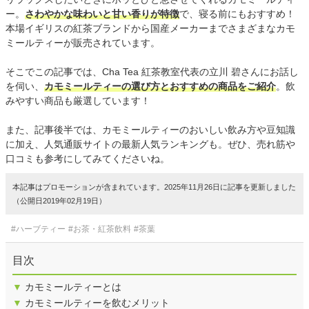
ー。
さわやかな味わいと甘い香りが特徴
で、寝る前にもおすすめ！
本場イギリスの紅茶ブランドから国産メーカーまでさまざまなカモ
ミールティーが販売されています。
そこでこの記事では、Cha Tea 紅茶教室代表の立川 碧さんにお話し
を伺い、
カモミールティーの選び方とおすすめの商品をご紹介
。飲
みやすい商品も厳選しています！
また、記事後半では、カモミールティーのおいしい飲み方や豆知識
に加え、人気通販サイトの最新人気ランキングも。ぜひ、売れ筋や
口コミも参考にしてみてくださいね。
本記事はプロモーションが含まれています。2025年11月26日に記事を更新しました
（公開日2019年02月19日）
#ハーブティー
#お茶・紅茶飲料
#茶葉
目次
▼
カモミールティーとは
▼
カモミールティーを飲むメリット