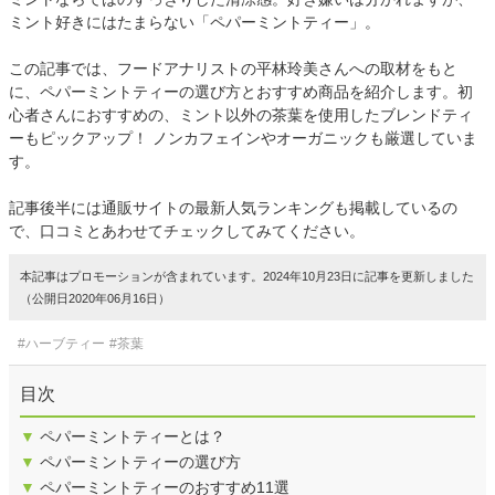
ミント好きにはたまらない「ペパーミントティー」。
この記事では、フードアナリストの平林玲美さんへの取材をもと
に、ペパーミントティーの選び方とおすすめ商品を紹介します。初
心者さんにおすすめの、ミント以外の茶葉を使用したブレンドティ
ーもピックアップ！ ノンカフェインやオーガニックも厳選していま
す。
記事後半には通販サイトの最新人気ランキングも掲載しているの
で、口コミとあわせてチェックしてみてください。
本記事はプロモーションが含まれています。2024年10月23日に記事を更新しました
（公開日2020年06月16日）
#ハーブティー
#茶葉
目次
▼
ペパーミントティーとは？
▼
ペパーミントティーの選び方
▼
ペパーミントティーのおすすめ11選