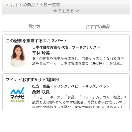
▼
おすすめ商品の比較一覧表
全てを見る
選び方
おすすめ商品
この記事を担当するエキスパート
日本体質改善協会 代表、フードアナリスト
平林 玲美
個々の体質を根本から改善し、内側から美しくなれる食事
法を普及すべく「日本体質改善協会（JPCIA）」を設立。
オンラインによる個別指導の他、パーソナルジムやエステ
サロンと提携し、体質改善を目的とする食事指導を行う。
また、各種メディアにて食にまつわる美容・健康情報や今
マイナビおすすめナビ編集部
日から取り入れられる簡単ダイエット・体質改善メソッド
担当：食品・ドリンク、ベビー・キッズ、ペット
を発信している。 フードアナリスト協会主催・食の親善大
桑野 咲良
使「第4回食のなでしこ」グランプリ受賞。
「ベビー・キッズ」「食品」「ペット」カテゴリー担当。3
歳児と犬2頭を育てるママ編集者。育児と家事に忙しいママ
目線での時短グッズ選び、家族の栄養とおいしさを考えた
食品選び、束の間のリラックスタイムを楽しむためのスイ
ーツ選びに自信あり。鋭い目線で商品を見極め、少しでも
日々の生活が豊かになるものを紹介します。