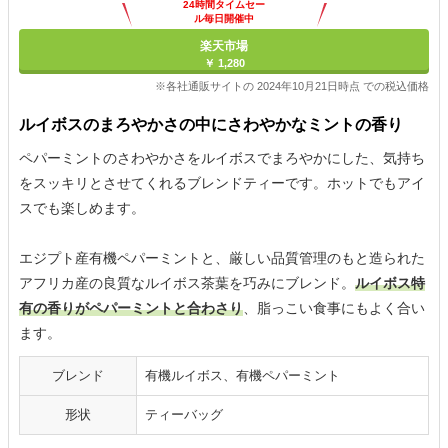
24時間タイムセー
ル毎日開催中
楽天市場
￥ 1,280
※各社通販サイトの 2024年10月21日時点 での税込価格
ルイボスのまろやかさの中にさわやかなミントの香り
ペパーミントのさわやかさをルイボスでまろやかにした、気持ち
をスッキリとさせてくれるブレンドティーです。ホットでもアイ
スでも楽しめます。
エジプト産有機ペパーミントと、厳しい品質管理のもと造られた
アフリカ産の良質なルイボス茶葉を巧みにブレンド。
ルイボス特
有の香りがペパーミントと合わさり
、脂っこい食事にもよく合い
ます。
ブレンド
有機ルイボス、有機ペパーミント
形状
ティーバッグ