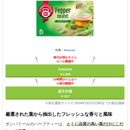
出典：
Amazon
毎日お得なタイム
セール開催中
Amazon
￥1,000
24時間タイムセー
ル毎日開催中
楽天市場
￥ 617
※各社通販サイトの 2024年10月21日時点 での税込価格
厳選された葉から抽出したフレッシュな香りと風味
ポンパドールのハーブティーは、
とくに品質の高い葉だけにこだ