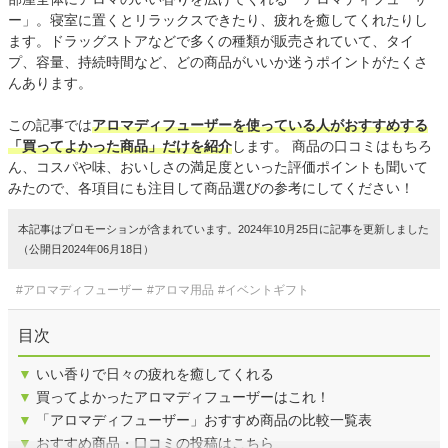
ー」。寝室に置くとリラックスできたり、疲れを癒してくれたりし
ます。ドラッグストアなどで多くの種類が販売されていて、タイ
プ、容量、持続時間など、どの商品がいいか迷うポイントがたくさ
んあります。
この記事では
アロマディフューザーを使っている人がおすすめする
「買ってよかった商品」だけを紹介
します。 商品の口コミはもちろ
ん、コスパや味、おいしさの満足度といった評価ポイントも聞いて
みたので、各項目にも注目して商品選びの参考にしてください！
本記事はプロモーションが含まれています。2024年10月25日に記事を更新しました
（公開日2024年06月18日）
#アロマディフューザー
#アロマ用品
#イベントギフト
目次
▼
いい香りで日々の疲れを癒してくれる
▼
買ってよかったアロマディフューザーはこれ！
▼
「アロマディフューザー」おすすめ商品の比較一覧表
▼
おすすめ商品・口コミの投稿はこちら