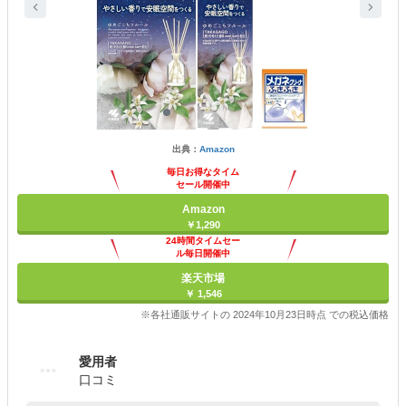
出典：
Amazon
毎日お得なタイム
セール開催中
Amazon
￥1,290
24時間タイムセー
ル毎日開催中
楽天市場
￥ 1,546
※各社通販サイトの 2024年10月23日時点 での税込価格
愛用者
口コミ