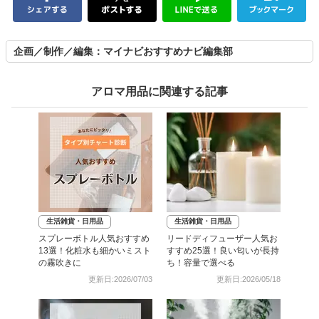
企画／制作／編集：マイナビおすすめナビ編集部
アロマ用品に関連する記事
生活雑貨・日用品
生活雑貨・日用品
スプレーボトル人気おすすめ
リードディフューザー人気お
13選！化粧水も細かいミスト
すすめ25選！良い匂いが長持
の霧吹きに
ち！容量で選べる
更新日:2026/07/03
更新日:2026/05/18