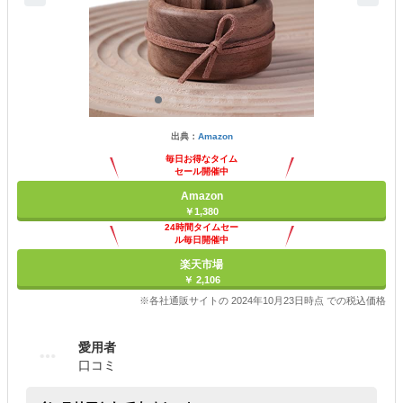
出典：
Amazon
毎日お得なタイム
セール開催中
Amazon
￥1,380
24時間タイムセー
ル毎日開催中
楽天市場
￥ 2,106
※各社通販サイトの 2024年10月23日時点 での税込価格
愛用者
口コミ