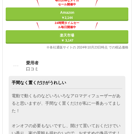
毎日お得なタイム
セール開催中
Amazon
￥2,144
24時間タイムセー
ル毎日開催中
楽天市場
￥ 3,147
※各社通販サイトの 2024年10月23日時点 での税込価格
愛用者
口コミ
手間なく置くだけがうれしい
電動で動くものなどいろいろなアロマディフューザーがあ
ると思いますが、手間なく置くだけが私に一番あってまし
た！
オンオフの必要もないですし、開けて置いておくだけでい
い香り。家の景観も損ねないので、おすすめの逸品です！