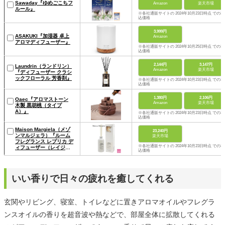
Sawaday『ゆめごこちフ
Amazon
楽天市場
ルール』
※各社通販サイトの 2024年10月23日時点 での税
込価格
3,999円
ASAKUKI『加湿器 卓上
Amazon
アロマディフューザー』
※各社通販サイトの 2024年10月25日時点 での税
込価格
2,144円
3,147円
Laundrin（ランドリン）
Amazon
楽天市場
『ディフューザー クラシ
ックフローラル 芳香剤』
※各社通販サイトの 2024年10月23日時点 での税
込価格
1,380円
2,106円
Oaec『アロマストーン
Amazon
楽天市場
木製 黒胡桃（タイプ
A）』
※各社通販サイトの 2024年10月23日時点 での税
込価格
Maison Margiela（メゾ
23,240円
ンマルジェラ）『ルーム
楽天市場
フレグランス レプリカ デ
※各社通販サイトの 2024年10月23日時点 での税
ィフューザー（レイジー
込価格
サンデー モーニング）』
いい香りで日々の疲れを癒してくれる
玄関やリビング、寝室、トイレなどに置きアロマオイルやフレグラ
ンスオイルの香りを超音波や熱などで、部屋全体に拡散してくれる