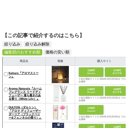
【この記事で紹介するのはこちら】
絞り込み
絞り込み解除
編集部のおすすめ順
価格の安い順
商品名
画像
購入サイト
4,599円
6,769円
Kahuro『アロマストー
Amazon
楽天市場
ン』
※各社通販サイトの 2024年10月25日時点 での税
込価格
Aroma Naturals『ルーム
2,499円
3,299円
フレグランス リードディ
Amazon
楽天市場
フューザー 落ち着きのあ
※各社通販サイトの 2024年10月23日時点 での税
る香り（White Lily）』
込価格
DULTON（ダルトン）
3,766円
『アロマ ディフューザー
Amazon
ダーリア（ブラックベリ
※各社通販サイトの 2024年10月25日時点 での税
ー&フェンネルの香り）』
込価格
1,290円
1,546円