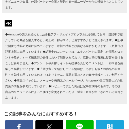
ナビニュース会員、外部パートナー企業と契約する一般ユーザーからの投稿をもとにしてい
ます。
PR
◆Amazonや楽天を始めとした各種アフィリエイトプログラムに参加しており、当記事で紹
介している商品を購入すると、売上の一部がマイナビおすすめナビに還元されます。◆記事
公開後も情報の更新に努めていますが、最新の情報とは異なる場合があります。（更新日は
記事上部に表示しています）◆記事中のコンテンツは、エキスパートの選定した商品やコメ
ントを除き、すべて編集部の責任において制作されており、広告出稿の有無に影響を受ける
ことはありません。◆アンケートや外部サイトから提供を受けるコメントは、一部内容を編
集して掲載しています。◆「選び方」で紹介している情報は、必ずしも個々の商品の安全
性・有効性を示しているわけではありません。商品を選ぶときの参考情報としてご利用くだ
さい。◆商品スペックは、メーカーや発売元のホームページ、Amazonや楽天市場などの販
売店の情報を参考にしています。◆レビューで試した商品は記事作成時のもので、その後、
商品のリニューアルによって仕様が変更されていたり、製造・販売が中止されている場合が
あります。
この記事をみんなにおすすめする！