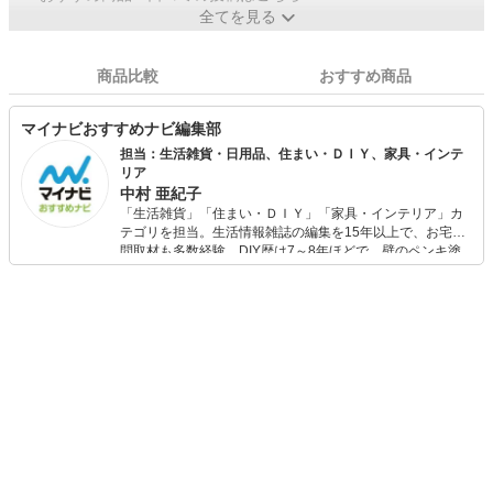
全てを見る
商品比較
おすすめ商品
マイナビおすすめナビ編集部
担当：生活雑貨・日用品、住まい・ＤＩＹ、家具・インテ
リア
中村 亜紀子
「生活雑貨」「住まい・ＤＩＹ」「家具・インテリア」カ
テゴリを担当。生活情報雑誌の編集を15年以上で、お宅訪
問取材も多数経験。DIY歴は7～8年ほどで、壁のペンキ塗
りや壁紙チェンジなどもチャレンジ済み。初心者でもモノ
選びがしやすい記事をお届けします！