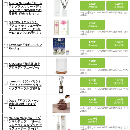
Aroma Naturals『ルーム
2,499円
3,299円
フレグランス リードディ
Amazon
楽天市場
フューザー 落ち着きのあ
※各社通販サイトの 2024年10月23日時点 での税
る香り（White Lily）』
込価格
DULTON（ダルトン）
3,766円
『アロマ ディフューザー
Amazon
ダーリア（ブラックベリ
※各社通販サイトの 2024年10月25日時点 での税
ー&フェンネルの香り）』
込価格
1,290円
1,546円
Sawaday『ゆめごこちフ
Amazon
楽天市場
ルール』
※各社通販サイトの 2024年10月23日時点 での税
込価格
3,999円
ASAKUKI『加湿器 卓上
Amazon
アロマディフューザー』
※各社通販サイトの 2024年10月25日時点 での税
込価格
2,144円
3,147円
Laundrin（ランドリン）
Amazon
楽天市場
『ディフューザー クラシ
ックフローラル 芳香剤』
※各社通販サイトの 2024年10月23日時点 での税
込価格
1,380円
2,106円
Oaec『アロマストーン
Amazon
楽天市場
木製 黒胡桃（タイプ
A）』
※各社通販サイトの 2024年10月23日時点 での税
込価格
Maison Margiela（メゾ
23,240円
ンマルジェラ）『ルーム
楽天市場
フレグランス レプリカ デ
※各社通販サイトの 2024年10月23日時点 での税
ィフューザー（レイジー