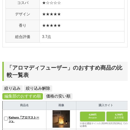
コスパ
★☆☆☆☆
デザイン
★★★★★
香り
★★★★★
総合評価
3.7点
「アロマディフューザー」のおすすめ商品の比
較一覧表
絞り込み
絞り込み解除
編集部のおすすめ順
価格の安い順
商品名
画像
購入サイト
4,599円
6,769円
Kahuro『アロマストー
Amazon
楽天市場
ン』
※各社通販サイトの 2024年10月25日時点 での税
込価格