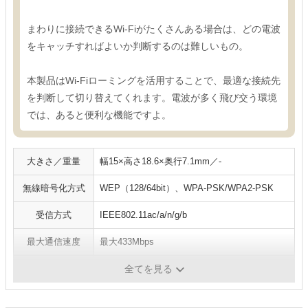
まわりに接続できるWi-Fiがたくさんある場合は、どの電波
をキャッチすればよいか判断するのは難しいもの。
本製品はWi-Fiローミングを活用することで、最適な接続先
を判断して切り替えてくれます。電波が多く飛び交う環境
では、あると便利な機能ですよ。
大きさ／重量
幅15×高さ18.6×奥行7.1mm／-
無線暗号化方式
WEP（128/64bit）、WPA-PSK/WPA2-PSK
受信方式
IEEE802.11ac/a/n/g/b
最大通信速度
最大433Mbps
WPS／AOSS
WPS対応
全てを見る