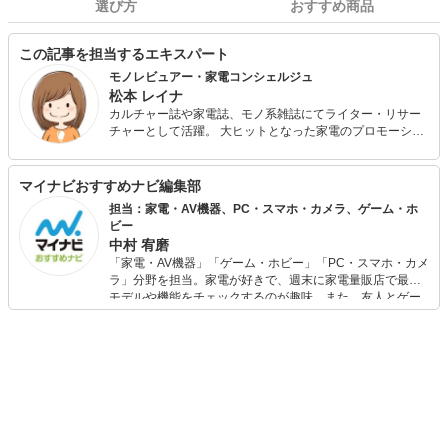
選び方
おすすめ商品
この記事を担当するエキスパート
モノレビュアー・家電コンシェルジュ
松本 レイナ
カルチャー誌や家電誌、モノ系雑誌にてライター・リサー
チャーとして活躍。 大ヒットとなった家電のプロモーショ
ンや、ガジェット探しなど、仕事内容は多岐にわたる。 一
般的な家電から、ちょっとマニアックなものまで「イイモ
ノはとにかく買って試す！」がモットー。 現在子育て中
マイナビおすすめナビ編集部
で、キッズガジェットや知育玩具、花火などレジャーグッ
担当：家電・AV機器、PC・スマホ・カメラ、ゲーム・ホ
ズは子どもと一緒に愉しんでレビューしています。
ビー
中村 宥磨
「家電・AV機器」「ゲーム・ホビー」「PC・スマホ・カメ
ラ」分野を担当。家電が好きで、週末に家電量販店で最新
モデルや機能をチェックするのが趣味。また、友人とゲー
ムを楽しみながら、新作タイトルやイベント情報もいち早
くキャッチ。記事を通して、生活の質を底上げしてくれる
スタイリッシュで使いやすい家電や、みんなで楽しめるゲ
ームを発信していきます！