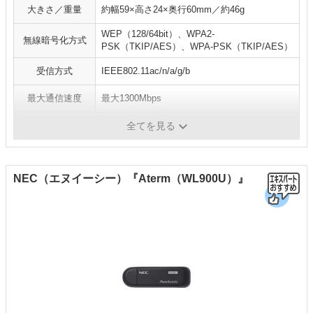
大きさ／重量
約幅59×高さ24×奥行60mm／約46g
WEP（128/64bit）、WPA2-
無線暗号化方式
PSK（TKIP/AES）、WPA-PSK（TKIP/AES）
受信方式
IEEE802.11ac/n/a/g/b
最大通信速度
最大1300Mbps
WPS／AOSS
-
全てを見る
NEC（エヌイーシー）『Aterm（WL900U）』