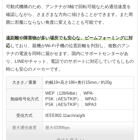
可動式機構のため、アンテナが3軸で回転可能なため通信速度を
確認しながら、さまざまな方向に傾けることができます。また周
囲に邪魔にならない角度に変えることも可能です。
遠距離や障害物が多い場所でも安心な、ビームフォーミングに対
応
しており、親機がWi-Fi子機の位置距離を判別し、複数のアン
テナの電波を同時に届かせます。国内にサポートセンターがあ
り、LINEやチャット、電話でのサポートに対応していてもしもの
時にも安心のメーカーです。
大きさ／重量
約幅19×高さ186×奥行15mm／約20g
WEP（128/64bit）、WPA-
無線暗号化方式
PSK（AES/TKIP）、WPA2-
PSK（AES/TKIP）、WPA3
受信方式
IEEE802.11ac/n/a/g/b
最大通信速度
最大433Mbps
WPS／AOSS
AOSS対応
全てを見る