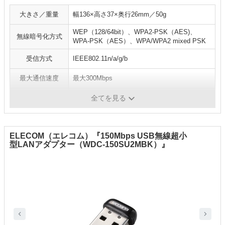
大きさ／重量
幅136×高さ37×奥行26mm／50g
WEP（128/64bit）、WPA2-PSK（AES)、
無線暗号化方式
WPA-PSK（AES）、WPA/WPA2 mixed PSK
受信方式
IEEE802.11n/a/g/b
最大通信速度
最大300Mbps
WPS／AOSS
WPS、AOSS対応
全てを見る
ELECOM（エレコム）『150Mbps USB無線超小
型LANアダプター（WDC-150SU2MBK）』