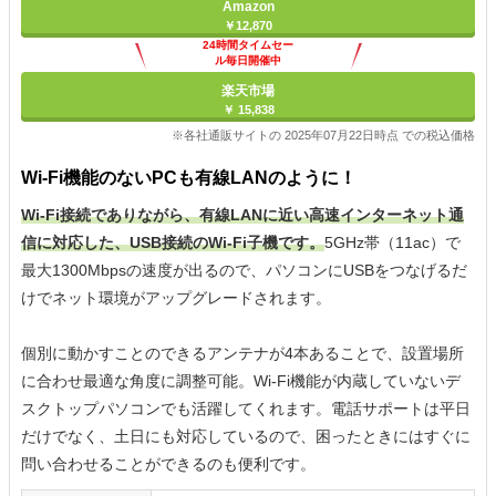
Amazon
￥12,870
24時間タイムセー
ル毎日開催中
楽天市場
￥ 15,838
※各社通販サイトの 2025年07月22日時点 での税込価格
Wi-Fi機能のないPCも有線LANのように！
Wi-Fi接続でありながら、有線LANに近い高速インターネット通
信に対応した、USB接続のWi-Fi子機です。
5GHz帯（11ac）で
最大1300Mbpsの速度が出るので、パソコンにUSBをつなげるだ
けでネット環境がアップグレードされます。
個別に動かすことのできるアンテナが4本あることで、設置場所
に合わせ最適な角度に調整可能。Wi-Fi機能が内蔵していないデ
スクトップパソコンでも活躍してくれます。電話サポートは平日
だけでなく、土日にも対応しているので、困ったときにはすぐに
問い合わせることができるのも便利です。