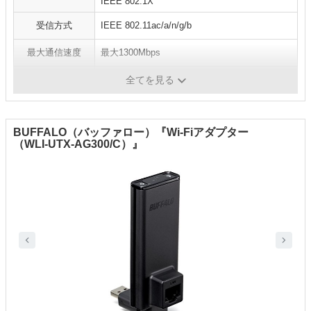
IEEE 802.1X
受信方式
IEEE 802.11ac/a/n/g/b
最大通信速度
最大1300Mbps
WPS／AOSS
WPS対応
全てを見る
BUFFALO（バッファロー）『Wi-Fiアダプター
（WLI-UTX-AG300/C）』