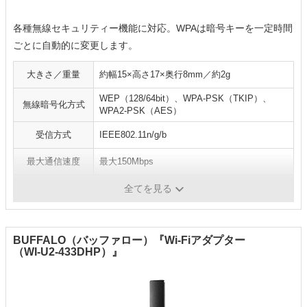
各種無線セキュリティー機能に対応。WPAは暗号キーを一定時間
ごとに自動的に変更します。
大きさ／重量
約幅15×高さ17×奥行8mm／約2g
WEP（128/64bit）、WPA-PSK（TKIP）、
無線暗号化方式
WPA2-PSK（AES）
受信方式
IEEE802.11n/g/b
最大通信速度
最大150Mbps
WPS／AOSS
WPS対応
全てを見る
BUFFALO（バッファロー）『Wi-Fiアダプター
（WI-U2-433DHP）』