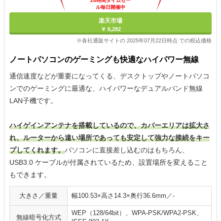
24時間タイムセー
ル毎日開催中
楽天市場
￥ 6,282
※各社通販サイトの 2025年07月22日時点 での税込価格
ノートパソコンのゲーミングも快適なハイパワー無線
通信速度などが重要になってくる、デスクトップやノートパソコ
ンでのゲーミングに最適な、ハイパワーなデュアルバンド無線
LAN子機です。
ハイゲインアンテナを搭載しているので、カバーエリアは拡大さ
れ、ルーターから遠い場所であっても安定して強力な接続をキー
プしてくれます。
パソコンに直接差し込むのはもちろん、
USB3.0 ケーブルが付属されているため、設置場所を変えること
もできます。
大きさ／重量
幅100.53×高さ14.3×奥行36.6mm／-
WEP（128/64bit）、WPA-PSK/WPA2-PSK、
無線暗号化方式