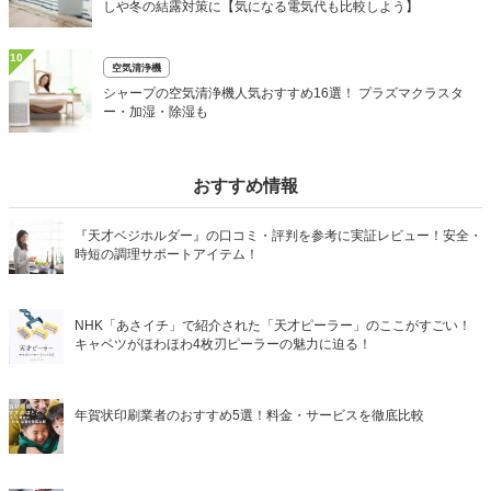
しや冬の結露対策に【気になる電気代も比較しよう】
10
空気清浄機
シャープの空気清浄機人気おすすめ16選！ プラズマクラスタ
ー・加湿・除湿も
おすすめ情報
『天才ベジホルダー』の口コミ・評判を参考に実証レビュー！安全・
時短の調理サポートアイテム！
NHK「あさイチ」で紹介された「天才ピーラー」のここがすごい！
キャベツがほわほわ4枚刃ピーラーの魅力に迫る！
年賀状印刷業者のおすすめ5選！料金・サービスを徹底比較