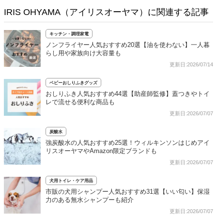
IRIS OHYAMA（アイリスオーヤマ）に関連する記事
キッチン・調理家電
ノンフライヤー人気おすすめ20選【油を使わない】一人暮
らし用や家族向け大容量も
更新日:2026/07/14
ベビーおしりふきグッズ
おしりふき人気おすすめ44選【助産師監修】蓋つきやトイ
レで流せる便利な商品も
更新日:2026/07/07
炭酸水
強炭酸水の人気おすすめ25選！ウィルキンソンはじめアイ
リスオーヤマやAmazon限定ブランドも
更新日:2026/07/07
犬用トイレ・ケア用品
市販の犬用シャンプー人気おすすめ31選【いい匂い】保湿
力のある無水シャンプーも紹介
更新日:2026/07/07