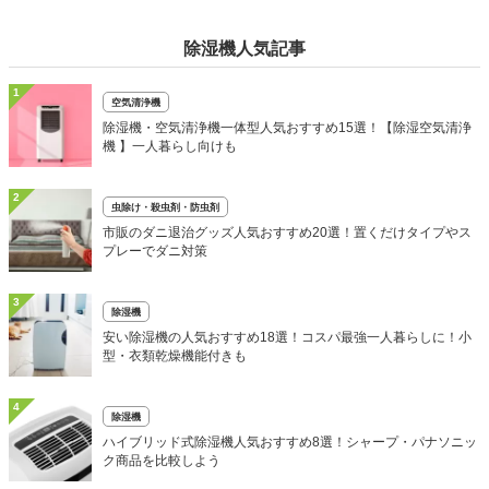
除湿機人気記事
1
空気清浄機
除湿機・空気清浄機一体型人気おすすめ15選！【除湿空気清浄
機 】一人暮らし向けも
2
虫除け・殺虫剤・防虫剤
市販のダニ退治グッズ人気おすすめ20選！置くだけタイプやス
プレーでダニ対策
3
除湿機
安い除湿機の人気おすすめ18選！コスパ最強一人暮らしに！小
型・衣類乾燥機能付きも
4
除湿機
ハイブリッド式除湿機人気おすすめ8選！シャープ・パナソニッ
ク商品を比較しよう