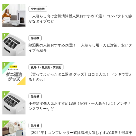
5
空気清浄機
一人暮らし向け空気清浄機人気おすすめ10選！ コンパクトで静
かなタイプなど
6
除湿機
除湿機の人気おすすめ20選！ 一人暮らし用・カビ対策、安いタ
イプも紹介
7
虫除け・殺虫剤・防虫剤
【買ってよかったダニ退治 グッズ】口コミ人気！ ドンキで買え
るものも！
8
除湿機
小型除湿機人気おすすめ13選！家族・一人暮らしに！メンテナ
ンスフリーなど
9
除湿機
【2024年】コンプレッサー式除湿機人気おすすめ10選！部屋干