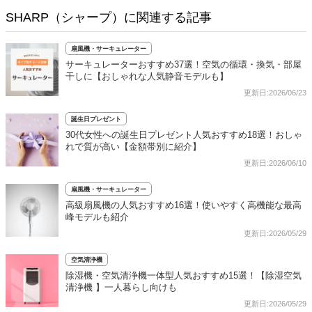
SHARP（シャープ）に関連する記事
扇風機・サーキュレーター
サーキュレーターおすすめ37選！空気の循環・換気・部屋
干しに【おしゃれな人気静音モデルも】
更新日:2026/06/23
誕生日プレゼント
30代女性への誕生日プレゼント人気おすすめ18選！おしゃ
れで質が高い【金額帯別に紹介】
更新日:2026/06/10
扇風機・サーキュレーター
高級扇風機の人気おすすめ16選！使いやすく高機能な最高
峰モデルも紹介
更新日:2026/05/29
空気清浄機
除湿機・空気清浄機一体型人気おすすめ15選！【除湿空気
清浄機 】一人暮らし向けも
更新日:2026/05/29