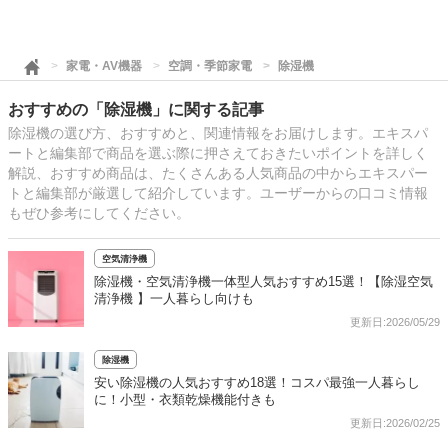
家電・AV機器
空調・季節家電
除湿機
おすすめの「除湿機」に関する記事
除湿機の選び方、おすすめと、関連情報をお届けします。エキスパ
ートと編集部で商品を選ぶ際に押さえておきたいポイントを詳しく
解説、おすすめ商品は、たくさんある人気商品の中からエキスパー
トと編集部が厳選して紹介しています。ユーザーからの口コミ情報
もぜひ参考にしてください。
空気清浄機
除湿機・空気清浄機一体型人気おすすめ15選！【除湿空気
清浄機 】一人暮らし向けも
更新日:2026/05/29
除湿機
安い除湿機の人気おすすめ18選！コスパ最強一人暮らし
に！小型・衣類乾燥機能付きも
更新日:2026/02/25