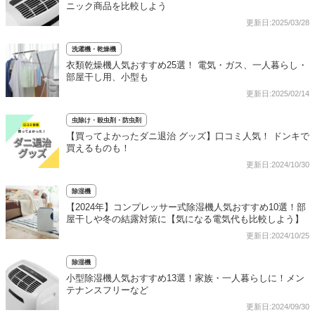
ニック商品を比較しよう
更新日:2025/03/28
洗濯機・乾燥機
衣類乾燥機人気おすすめ25選！ 電気・ガス、一人暮らし・
部屋干し用、小型も
更新日:2025/02/14
虫除け・殺虫剤・防虫剤
【買ってよかったダニ退治 グッズ】口コミ人気！ ドンキで
買えるものも！
更新日:2024/10/30
除湿機
【2024年】コンプレッサー式除湿機人気おすすめ10選！部
屋干しや冬の結露対策に【気になる電気代も比較しよう】
更新日:2024/10/25
除湿機
小型除湿機人気おすすめ13選！家族・一人暮らしに！メン
テナンスフリーなど
更新日:2024/09/30