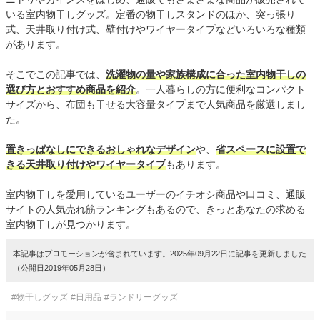
いる室内物干しグッズ。定番の物干しスタンドのほか、突っ張り
式、天井取り付け式、壁付けやワイヤータイプなどいろいろな種類
があります。
そこでこの記事では、
洗濯物の量や家族構成に合った室内物干しの
選び方とおすすめ商品を紹介
。一人暮らしの方に便利なコンパクト
サイズから、布団も干せる大容量タイプまで人気商品を厳選しまし
た。
置きっぱなしにできるおしゃれなデザイン
や、
省スペースに設置で
きる天井取り付けやワイヤータイプ
もあります。
室内物干しを愛用しているユーザーのイチオシ商品や口コミ、通販
サイトの人気売れ筋ランキングもあるので、きっとあなたの求める
室内物干しが見つかります。
本記事はプロモーションが含まれています。2025年09月22日に記事を更新しました
（公開日2019年05月28日）
#物干しグッズ
#日用品
#ランドリーグッズ