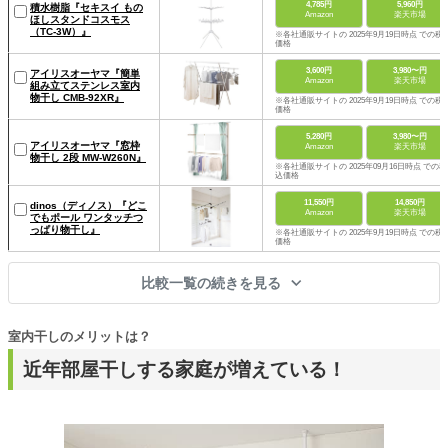
4,785円
5,960円
積水樹脂『セキスイ もの
Amazon
楽天市場
ほしスタンドコスモス
（TC-3W）』
※各社通販サイトの 2025年9月19日時点 での税
価格
3,600円
3,980〜円
アイリスオーヤマ『簡単
Amazon
楽天市場
組み立てステンレス室内
物干し CMB-92XR』
※各社通販サイトの 2025年9月19日時点 での税
価格
5,280円
3,980〜円
アイリスオーヤマ『窓枠
Amazon
楽天市場
物干し 2段 MW-W260N』
※各社通販サイトの 2025年09月16日時点 での税
込価格
11,550円
14,850円
dinos（ディノス）『どこ
Amazon
楽天市場
でもポール ワンタッチつ
っぱり物干し』
※各社通販サイトの 2025年9月19日時点 での税
価格
比較一覧の続きを見る
室内干しのメリットは？
近年部屋干しする家庭が増えている！