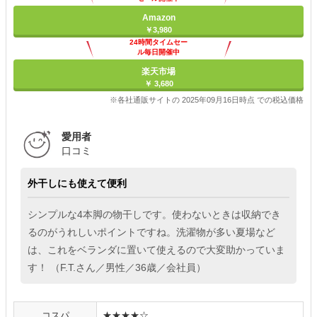
Amazon
￥3,980
24時間タイムセー
ル毎日開催中
楽天市場
￥ 3,680
※各社通販サイトの 2025年09月16日時点 での税込価格
愛用者
口コミ
外干しにも使えて便利
シンプルな4本脚の物干しです。使わないときは収納でき
るのがうれしいポイントですね。洗濯物が多い夏場など
は、これをベランダに置いて使えるので大変助かっていま
す！ （F.T.さん／男性／36歳／会社員）
コスパ
★★★★☆