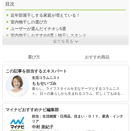
目次
▼
近年部屋干しする家庭が増えている！
▼
室内物干しの選び方
▼
ユーザーが選んだイチオシ5選
▼
室内物干しおすすめ8選｜物干しスタンド
全てを見る
選び方
おすすめ商品
この記事を担当するエキスパート
生活コラムニスト
ももせいづみ
暮らし、ライフスタイルを主なテーマとするコラムニス
ト。 日々の暮らしから生まれるコラム、忙しくてもゆるり
と楽しく暮らすためのアイデア、時短レシピ、生き方のア
ドバイスは男女問わず幅広い世代から支持を集めている。
新商品や話題の家電、生活用品などのヒット予測、使用分
マイナビおすすめナビ編集部
析にも強い。「願い事手帖の作り方」「スープジャーレシ
担当：生活雑貨・日用品、住まい・ＤＩＹ、家具・インテ
ピ」など著書多数。
リア
中村 亜紀子