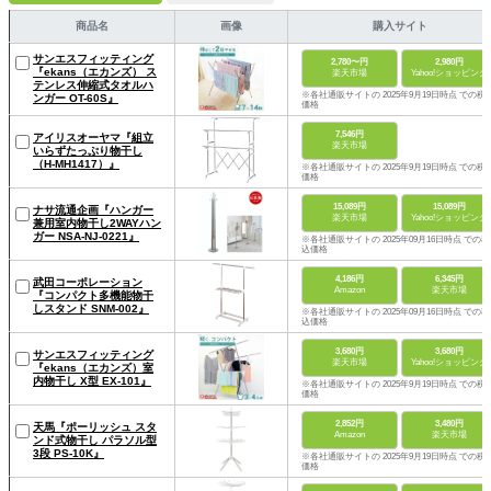
商品名
画像
購入サイト
サンエスフィッティング
2,780〜円
2,980円
『ekans（エカンズ） ス
楽天市場
Yahoo!ショッピング
テンレス伸縮式タオルハ
※各社通販サイトの 2025年9月19日時点 での税
ンガー OT-60S』
価格
7,546円
アイリスオーヤマ『組立
楽天市場
いらずたっぷり物干し
（H-MH1417）』
※各社通販サイトの 2025年9月19日時点 での税
価格
15,089円
15,089円
ナサ流通企画『ハンガー
楽天市場
Yahoo!ショッピング
兼用室内物干し2WAYハン
ガー NSA-NJ-0221』
※各社通販サイトの 2025年09月16日時点 での税
込価格
4,186円
6,345円
武田コーポレーション
Amazon
楽天市場
『コンパクト多機能物干
しスタンド SNM-002』
※各社通販サイトの 2025年09月16日時点 での税
込価格
3,680円
3,680円
サンエスフィッティング
楽天市場
Yahoo!ショッピング
『ekans（エカンズ）室
内物干し X型 EX-101』
※各社通販サイトの 2025年9月19日時点 での税
価格
2,852円
3,480円
天馬『ポーリッシュ スタ
Amazon
楽天市場
ンド式物干し パラソル型
3段 PS-10K』
※各社通販サイトの 2025年9月19日時点 での税
価格