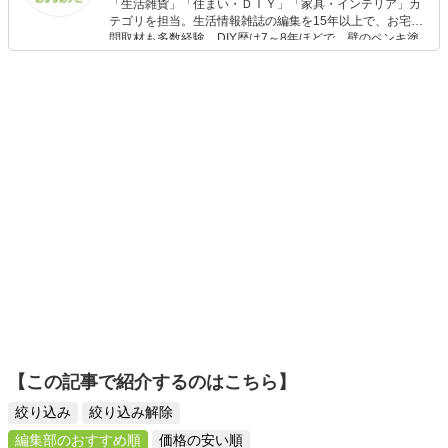
「生活雑貨」「住まい・ＤＩＹ」「家具・インテリア」カ
テゴリを担当。生活情報雑誌の編集を15年以上で、お宅訪
問取材も多数経験。DIY歴は7～8年ほどで、壁のペンキ塗
りや壁紙チェンジなどもチャレンジ済み。初心者でもモノ
選びがしやすい記事をお届けします！
【この記事で紹介するのはこちら】
絞り込み
絞り込み解除
編集部のおすすめ順
価格の安い順