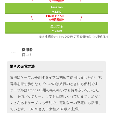
セール開催中
Amazon
￥2,680
24時間タイムセー
ル毎日開催中
楽天市場
￥ 3,530
※各社通販サイトの 2025年07月30日時点 での税込価格
愛用者
口コミ
驚きの充電方法
電池にケーブルを刺すタイプは初めて使用しましたが、充
電器を持ち歩かなくていいのは旅行のときにも便利です。
ケーブルはiPhone15用のものをいつも持ち歩いているた
め、予備バッテリーとしても活躍しくれています。足がた
くさんあるケーブルも便利で、電池以外の充電にも活用し
ています。（N.M.さん／女性／37歳／主婦）