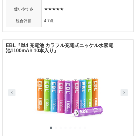
使いやすさ
★★★★★
総合評価
4.7点
EBL『単4 充電池 カラフル充電式ニッケル水素電
池1100mAh 10本入り』