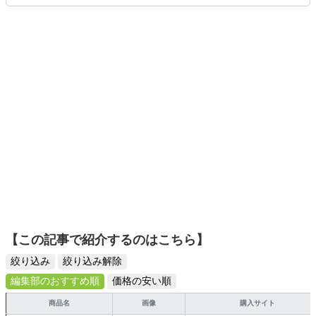
ムを楽しみながら、新作タイトルやイベント情報もいち早
くキャッチ。記事を通して、生活の質を底上げしてくれる
スタイリッシュで使いやすい家電や、みんなで楽しめるゲ
ームを発信していきます！
【この記事で紹介するのはこちら】
絞り込み
絞り込み解除
編集部のおすすめ順
価格の安い順
商品名
画像
購入サイト