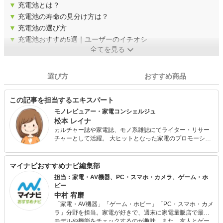
▼
充電池とは？
▼
充電池の寿命の見分け方は？
▼
充電池の選び方
▼
充電池おすすめ5選｜ユーザーのイチオシ
全てを見る
選び方
おすすめ商品
この記事を担当するエキスパート
モノレビュアー・家電コンシェルジュ
松本 レイナ
カルチャー誌や家電誌、モノ系雑誌にてライター・リサー
チャーとして活躍。 大ヒットとなった家電のプロモーショ
ンや、ガジェット探しなど、仕事内容は多岐にわたる。 一
般的な家電から、ちょっとマニアックなものまで「イイモ
ノはとにかく買って試す！」がモットー。 現在子育て中
マイナビおすすめナビ編集部
で、キッズガジェットや知育玩具、花火などレジャーグッ
担当：家電・AV機器、PC・スマホ・カメラ、ゲーム・ホ
ズは子どもと一緒に愉しんでレビューしています。
ビー
中村 宥磨
「家電・AV機器」「ゲーム・ホビー」「PC・スマホ・カメ
ラ」分野を担当。家電が好きで、週末に家電量販店で最新
モデルや機能をチェックするのが趣味。また、友人とゲー