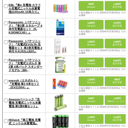
999円
1,469円
EBL『単4 充電池 カラフ
Amazon
楽天市場
ル充電式ニッケル水素電
池1100mAh 10本入り』
※各社通販サイトの 2025年07月30日時点 での税
込価格
Panasonic（パナソニッ
3,680円
3,475円
ク）『単3形 エネループ 4
Amazon
楽天市場
本付充電器セット（K-
※各社通販サイトの 2025年07月30日時点 での税
KJ83MCC40）』
込価格
Panasonic（パナソニッ
1,850円
3,406円
ク）『充電式EVOLTA 充
Amazon
楽天市場
電器セット 単3形充電池 2
※各社通販サイトの 2025年07月30日時点 での税
本付 K-KJ52LLB20』
込価格
Panasonic（パナソニッ
7,580円
8,922円
ク）『充電式エボルタ 単
Amazon
楽天市場
3形 4本パック スタンダー
※各社通販サイトの 2025年07月30日時点 での税
ドモデル（BK-
込価格
3MLE/4BC）』
1,180円
880円
enevolt（エネボルト）
Amazon
楽天市場
『充電池 単3 8本セット
（EV21504）』
※各社通販サイトの 2025年07月30日時点 での税
込価格
623円
1,428円
Amazonベーシック『充
Amazon
Yahoo!ショッピング
電池 充電式ニッケル水素
電池 単3形8個セット』
※各社通販サイトの 2026年4月20日時点 での税
価格
1,438円
2,126円
HiQuick『単三電池 充電
Amazon
楽天市場
式 ニッケル水素電池』
※各社通販サイトの 2025年07月30日時点 での税