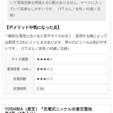
いて電池交換を間違える心配がありません。ケースに入っ
ていて収納もしやすいです。（Y.T.さん／女性／43歳／主
婦）
【デメリットや気になった点】
一般的な電池と比べると若干サイズが太く、使用する物によって
は窮屈で入れにくいときがあります。周りのビニールは剥げやす
いです。（Y.T.さん／女性／43歳／主婦）
サイズ展開
★★★★☆
電池容量（min.）
★★★☆☆
充電回数
★★★☆☆
充電時間
3.3点
TOSHIBA（東芝）『充電式ニッケル水素充電池