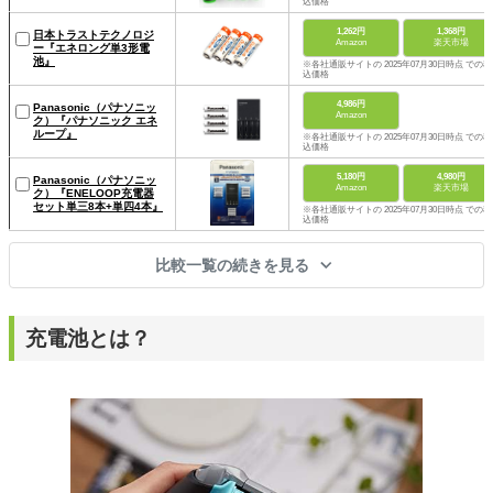
込価格
1,262円
1,368円
日本トラストテクノロジ
Amazon
楽天市場
ー『エネロング単3形電
池』
※各社通販サイトの 2025年07月30日時点 での税
込価格
4,986円
Panasonic（パナソニッ
Amazon
ク）『パナソニック エネ
ループ』
※各社通販サイトの 2025年07月30日時点 での税
込価格
5,180円
4,980円
Panasonic（パナソニッ
Amazon
楽天市場
ク）『ENELOOP充電器
セット単三8本+単四4本』
※各社通販サイトの 2025年07月30日時点 での税
込価格
比較一覧の続きを見る
充電池とは？