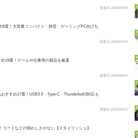
4
更新日:2026/05/29
め8選！大容量コンパクト・静音、ゲーミングPC向けも
5
更新日:2026/05/29
6
め19選！ゲームや仕事用の製品を厳選
更新日:2026/04/24
7
17選！USB3.0・Type-C・Thunderbolt3対応も
8
更新日:2026/04/13
選！コードなどの煩わしさがない【スタイリッシュ】
9