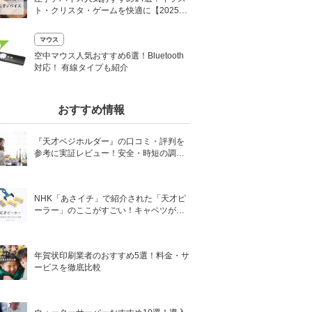
ト・クリスタ・ゲームを快適に【2025
年】
マウス
0
空中マウス人気おすすめ6選！Bluetooth
対応！ 有線タイプも紹介
おすすめ情報
『天才ベジホルダー』の口コミ・評判を
参考に実証レビュー！安全・時短の調理
サポートアイテム！
NHK「あさイチ」で紹介された「天才ピ
ーラー」のここがすごい！キャベツがほ
わほわ4枚刃ピーラーの魅力に迫る！
年賀状印刷業者のおすすめ5選！料金・サ
ービスを徹底比較