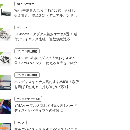
Wi-Fiルーター
Wi-Fi中継器人気おすすめ18選！直挿し・
据え置き、簡単設定・デュアルバンド対
応機も
パソコン
Bluetoothアダプタ人気おすすめ9選！ 後
付けワイヤレス接続・複数接続対応・超
低遅延も
パソコン周辺機器
SATA USB変換アダプタ人気おすすめ5
選！2.5/3.5インチに使える商品をご紹介
パソコン周辺機器
ハンディスキャナ人気おすすめ8選！場所
を選ばず使える【持ち運びに便利】
パソコンサプライ品
SATAケーブル人気おすすめ6選！ハード
ディスクやドライブとの接続に
マウス
左手デバイス人気おすすめ14選！イラス