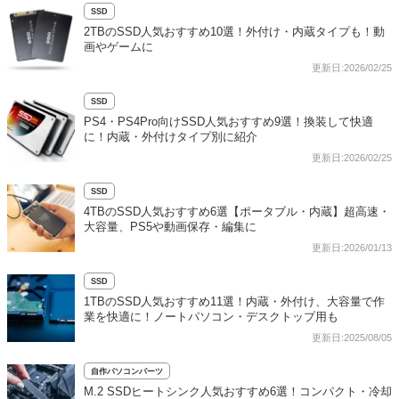
SSD
2TBのSSD人気おすすめ10選！外付け・内蔵タイプも！動
画やゲームに
更新日:2026/02/25
SSD
PS4・PS4Pro向けSSD人気おすすめ9選！換装して快適
に！内蔵・外付けタイプ別に紹介
更新日:2026/02/25
SSD
4TBのSSD人気おすすめ6選【ポータブル・内蔵】超高速・
大容量、PS5や動画保存・編集に
更新日:2026/01/13
SSD
1TBのSSD人気おすすめ11選！内蔵・外付け、大容量で作
業を快適に！ノートパソコン・デスクトップ用も
更新日:2025/08/05
自作パソコンパーツ
M.2 SSDヒートシンク人気おすすめ6選！コンパクト・冷却