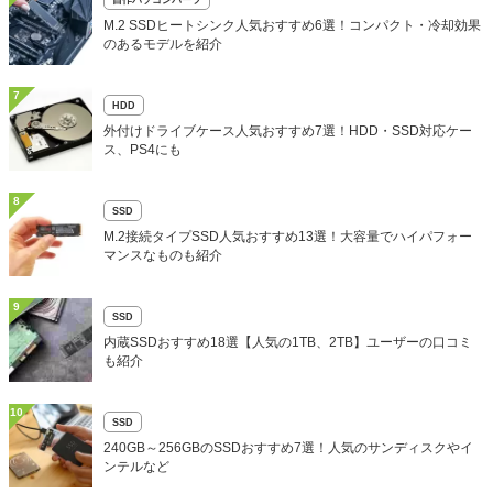
M.2 SSDヒートシンク人気おすすめ6選！コンパクト・冷却効果
のあるモデルを紹介
7
HDD
外付けドライブケース人気おすすめ7選！HDD・SSD対応ケー
ス、PS4にも
8
SSD
M.2接続タイプSSD人気おすすめ13選！大容量でハイパフォー
マンスなものも紹介
9
SSD
内蔵SSDおすすめ18選【人気の1TB、2TB】ユーザーの口コミ
も紹介
10
SSD
240GB～256GBのSSDおすすめ7選！人気のサンディスクやイ
ンテルなど