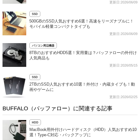
更新日:2026/06/09
SSD
500GBのSSD人気おすすめ6選！高速をリーズナブルに！
モバイル軽量コンパクトタイプも
更新日:2026/06/09
パソコン周辺機器
8TBのおすすめHDD5選！実用量は？バッファローの外付け
人気商品も
更新日:2026/05/15
SSD
2TBのSSD人気おすすめ10選！外付け・内蔵タイプも！動
画やゲームに
更新日:2026/02/25
BUFFALO（バッファロー）に関連する記事
HDD
MacBook用外付けハードディスク（HDD）人気おすすめ10
選！Type-C対応・バックアップに