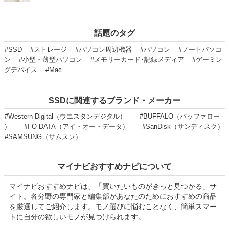
話題のタグ
#SSD
#ストレージ
#パソコン周辺機器
#パソコン
#ノートパソコ
ン
#小型・薄型パソコン
#メモリーカード･記録メディア
#ゲーミン
グデバイス
#Mac
SSDに関連するブランド・メーカー
#Western Digital（ウエスタンデジタル）
#BUFFALO（バッファロー
）
#I-O DATA（アイ・オー・データ）
#SanDisk（サンディスク）
#SAMSUNG（サムスン）
マイナビおすすめナビについて
マイナビおすすめナビは、「買いたいものがきっと見つかる」サ
イト。各分野の専門家と編集部があなたのためにおすすめの商品
を厳選してご紹介します。モノ選びに悩むことなく、簡単スマー
トに自分の欲しいモノが見つけられます。