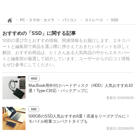
PC・スマホ・カメラ
パソコン
ストレージ
SSD
おすすめの「SSD」に関する記事
SSDの選び方とおすすめ情報、関連情報をお届けします。エキスパ
ートと編集部で商品を選ぶ際に押さえておきたいポイントを詳しく
解説、おすすめ商品は、たくさんある人気商品の中からエキスパー
トと編集部が厳選して紹介しています。ユーザーからの口コミ情報
もぜひ参考にしてください。
HDD
MacBook用外付けハードディスク（HDD）人気おすすめ10
選！Type-C対応・バックアップに
更新日:2026/06/09
SSD
500GBのSSD人気おすすめ6選！高速をリーズナブルに！
モバイル軽量コンパクトタイプも
更新日:2026/06/09