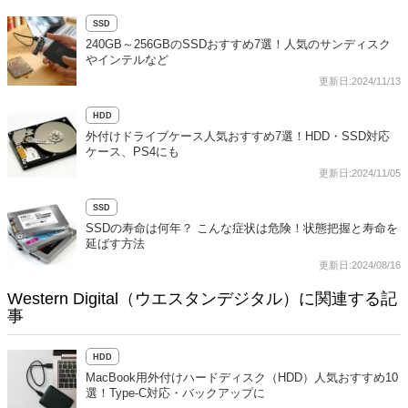
SSD
240GB～256GBのSSDおすすめ7選！人気のサンディスク
やインテルなど
更新日:2024/11/13
HDD
外付けドライブケース人気おすすめ7選！HDD・SSD対応
ケース、PS4にも
更新日:2024/11/05
SSD
SSDの寿命は何年？ こんな症状は危険！状態把握と寿命を
延ばす方法
更新日:2024/08/16
Western Digital（ウエスタンデジタル）に関連する記
事
HDD
MacBook用外付けハードディスク（HDD）人気おすすめ10
選！Type-C対応・バックアップに