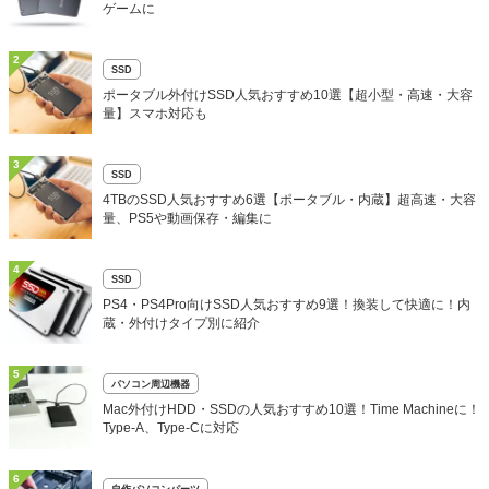
ゲームに
2
SSD
ポータブル外付けSSD人気おすすめ10選【超小型・高速・大容
量】スマホ対応も
3
SSD
4TBのSSD人気おすすめ6選【ポータブル・内蔵】超高速・大容
量、PS5や動画保存・編集に
4
SSD
PS4・PS4Pro向けSSD人気おすすめ9選！換装して快適に！内
蔵・外付けタイプ別に紹介
5
パソコン周辺機器
Mac外付けHDD・SSDの人気おすすめ10選！Time Machineに！
Type-A、Type-Cに対応
6
自作パソコンパーツ