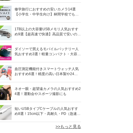
修学旅行におすすめの安いカメラ14選
【小学生・中学生向け】林間学校でも活
躍！
1TB以上の大容量USBメモリ人気おすす
め9選【超高速で快適】高品質で安いのは
どれ？
ダイソーで買えるモバイルバッテリー人
気おすすめ3選！軽量コンパクト・大容量
10,000mAhも
血圧測定機能付きスマートウォッチ人気
おすすめ6選！精度の高い日本製や24時
間自動測定も
ネオ一眼・超望遠カメラの人気おすすめ2
4選！運動会やスポーツ撮影にも
0
短いUSBタイプCケーブルの人気おすす
め8選！15cm以下・高耐久・PD（急速充
電）対応も
>>もっと見る