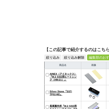
【この記事で紹介するのはこち
絞り込み
絞り込み解除
編集部のお
商品名
画像
AINEX（アイネックス）
『M.2 SSD用ヒートシン
ク（HM-21）』
Silver Stone『SST-
TP02-M2』
長尾製作所『M.2 SSD用
ヒートシンクカバー（SS-