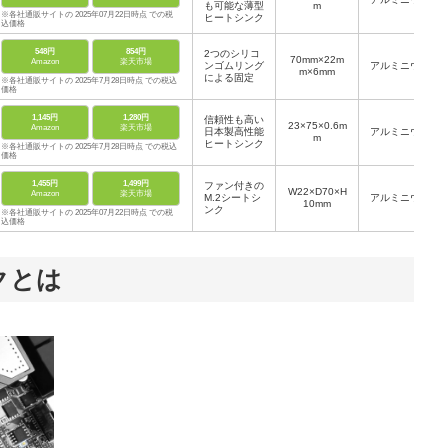
も可能な薄型
m
※各社通販サイトの 2025年07月22日時点 での税
ヒートシンク
込価格
548円
854円
2つのシリコ
70mm×22m
Amazon
楽天市場
ンゴムリング
アルミニウム
m×6mm
による固定
※各社通販サイトの 2025年7月28日時点 での税込
価格
1,145円
1,280円
信頼性も高い
23×75×0.6m
Amazon
楽天市場
日本製高性能
アルミニウム
m
ヒートシンク
※各社通販サイトの 2025年7月28日時点 での税込
価格
1,455円
1,499円
ファン付きの
W22×D70×H
Amazon
楽天市場
M.2シートシ
アルミニウム
10mm
ンク
※各社通販サイトの 2025年07月22日時点 での税
込価格
ンクとは