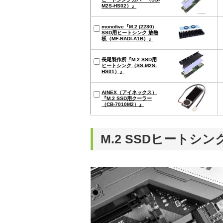
M2S-HS02）』
monofive『M.2 (2280)
SSD用ヒートシンク 放熱
板（MF-RADI-A1B）』
長尾製作所『M.2 SSD用
ヒートシンク（SS-M2S-
HS01）』
AINEX（アイネックス）
『M.2 SSD用クーラー
（CB-7010M2）』
M.2 SSDヒートシ