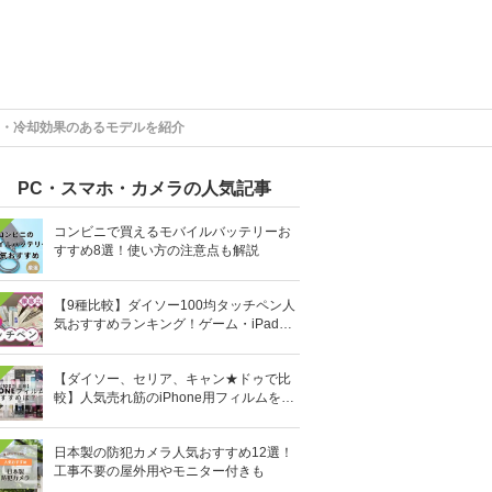
クト・冷却効果のあるモデルを紹介
PC・スマホ・カメラの人気記事
コンビニで買えるモバイルバッテリーお
すすめ8選！使い方の注意点も解説
【9種比較】ダイソー100均タッチペン人
気おすすめランキング！ゲーム・iPad向
けなど
【ダイソー、セリア、キャン★ドゥで比
較】人気売れ筋のiPhone用フィルムを10
0均で全部買ってみた
日本製の防犯カメラ人気おすすめ12選！
工事不要の屋外用やモニター付きも