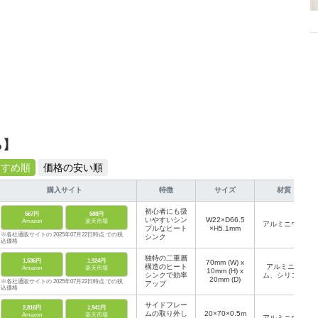
ら】
すすめ順
価格の安い順
購入サイト
特徴
サイズ
材質
初心者にも扱
567円
588円
いやすいシン
W22×D66.5
Amazon
楽天市場
アルミニウム
プルなヒート
×H5.1mm
※各社通販サイトの 2025年07月22日時点 での税
シンク
込価格
独特の二重層
1,536円
1,924円
70mm (W) x
構造のヒート
アルミニウ
Amazon
楽天市場
10mm (H) x
シンクで効率
ム、シリコン
20mm (D)
※各社通販サイトの 2025年07月22日時点 での税
アップ
込価格
サイドフレー
2,816円
1,941円
ムの取り外し
20×70×0.5m
Amazon
楽天市場
アルミニウム