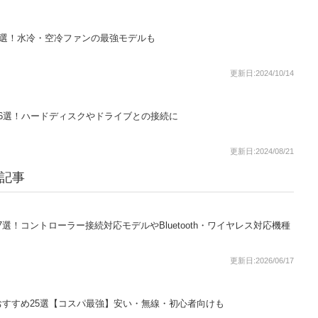
9選！水冷・空冷ファンの最強モデルも
更新日:2024/10/14
め6選！ハードディスクやドライブとの接続に
更新日:2024/08/21
る記事
7選！コントローラー接続対応モデルやBluetooth・ワイヤレス対応機種
更新日:2026/06/17
すすめ25選【コスパ最強】安い・無線・初心者向けも