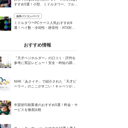
すすめ5選！小型、ミドルタワー、フルタ
ワー型も
自作パソコンパーツ
0
ミドルタワーPCケース人気おすすめ9
選！ベイ数・冷却性・静音性・ATX対応
で選ぶ
おすすめ情報
『天才ベジホルダー』の口コミ・評判を
参考に実証レビュー！安全・時短の調理
サポートアイテム！
NHK「あさイチ」で紹介された「天才ピ
ーラー」のここがすごい！キャベツがほ
わほわ4枚刃ピーラーの魅力に迫る！
年賀状印刷業者のおすすめ5選！料金・サ
ービスを徹底比較