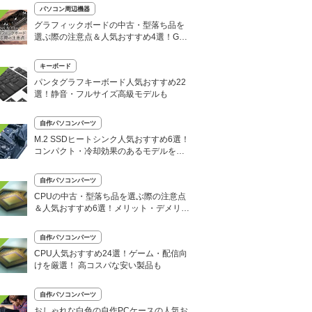
パソコン周辺機器
グラフィックボードの中古・型落ち品を
選ぶ際の注意点＆人気おすすめ4選！GeF
orce RTX シリーズなど
キーボード
パンタグラフキーボード人気おすすめ22
選！静音・フルサイズ高級モデルも
自作パソコンパーツ
M.2 SSDヒートシンク人気おすすめ6選！
コンパクト・冷却効果のあるモデルを紹
介
自作パソコンパーツ
CPUの中古・型落ち品を選ぶ際の注意点
＆人気おすすめ6選！メリット・デメリッ
トも
自作パソコンパーツ
CPU人気おすすめ24選！ゲーム・配信向
けを厳選！ 高コスパな安い製品も
自作パソコンパーツ
おしゃれな白色の自作PCケースの人気お