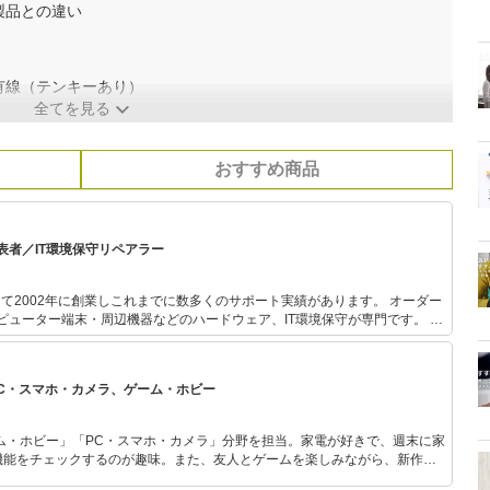
製品との違い
有線（テンキーあり）
全てを見る
おすすめ商品
表者／IT環境保守リペアラー
て2002年に創業しこれまでに数多くのサポート実績があります。 オーダー
ピューター端末・周辺機器などのハードウェア、IT環境保守が専門です。 個
術アドバイザーとしてIT環境のリプレース、リペアを数多く成功させてい
記事監修協力、IT記事寄稿なども行っています。
PC・スマホ・カメラ、ゲーム・ホビー
ム・ホビー」「PC・スマホ・カメラ」分野を担当。家電が好きで、週末に家
機能をチェックするのが趣味。また、友人とゲームを楽しみながら、新作タ
いち早くキャッチ。記事を通して、生活の質を底上げしてくれるスタイリッ