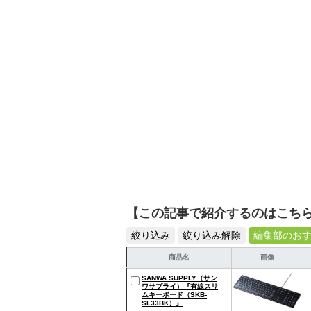
シュで使いやすい家電や
【この記事で紹介するのはこち
絞り込み
絞り込み解除
編集部のお
商品名
画像
SANWA SUPPLY（サン
ワサプライ）『有線スリ
ムキーボード（SKB-
SL33BK）』