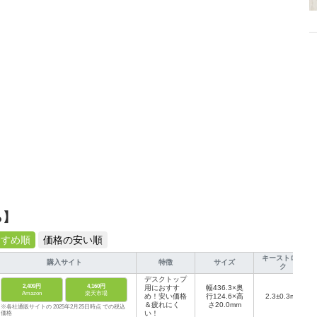
、みんなで楽しめるゲームを発信していきます！
ら】
すすめ順
価格の安い順
キーストロー
購入サイト
特徴
サイズ
ク
デスクトップ
2,409円
4,160円
用におすす
幅436.3×奥
Amazon
楽天市場
め！安い価格
行124.6×高
2.3±0.3mm
＆疲れにく
さ20.0mm
※各社通販サイトの 2025年2月25日時点 での税込
い！
価格