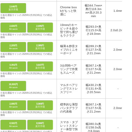
幅344.7mm×
2,646円
Chrome boo
奥行118.3m
楽天市場
kがもっと快
1.4mm
m×高さ20.3
適に
※各社通販サイトの 2025年2月25日時点 での税込
mm
価格
19mmのキー
2,600円
2,695円
幅293.0×奥
ピッチ＆超小
Amazon
楽天市場
行115.0×高
2.0±0.2mm
型で持ち運び
さ19.0mm
※各社通販サイトの 2025年2月25日時点 での税込
もラクラク
価格
2,209円
2,385円
極薄＆静音タ
幅289.2×奥
Amazon
楽天市場
イプのミニキ
行127.5×高
2.0mm
ーボード
さ21.2mm
※各社通販サイトの 2025年2月25日時点 での税込
価格
3,391円
3,647円
3台同時ペア
幅367.1×奥
Amazon
楽天市場
リングで作業
行127.5×高
2.0mm
もスムーズ
さ21.2mm
※各社通販サイトの 2025年2月25日時点 での税込
価格
18,800円
マルチペアリ
幅430.2×奥
Amazon
ングでストレ
行131.6×高
-
スフリー
さ20.5mm
※各社通販サイトの 2025年2月25日時点 での税込
価格
2,880円
3,069円
標準的な薄型
幅367.1×奥
Amazon
楽天市場
パンタグラフ
行127.5×高
2.0mm
の代表格
さ21.2mm
※各社通販サイトの 2025年2月25日時点 での税込
価格
スマホ・タブ
8,900円
8,900円
幅380.0x奥
レットスタン
Amazon
楽天市場
行158.0x高
-
ド一体型で快
さ8.0mm
※各社通販サイトの 2025年2月25日時点 での税込