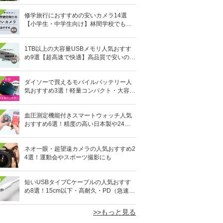
修学旅行におすすめの安いカメラ14選
【小学生・中学生向け】林間学校でも活
躍！
1TB以上の大容量USBメモリ人気おすす
め9選【超高速で快適】高品質で安いのは
どれ？
ダイソーで買えるモバイルバッテリー人
気おすすめ3選！軽量コンパクト・大容量
10,000mAhも
血圧測定機能付きスマートウォッチ人気
おすすめ6選！精度の高い日本製や24時
間自動測定も
ネオ一眼・超望遠カメラの人気おすすめ2
4選！運動会やスポーツ撮影にも
0
短いUSBタイプCケーブルの人気おすす
め8選！15cm以下・高耐久・PD（急速充
電）対応も
>>もっと見る