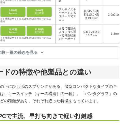
適
価格
フルサイズキ
5,226円
5,486円
幅345.0×奥
ーボードを省
Amazon
楽天市場
行115.0×高
2.0±0.1mm
スペースでエ
さ19.0mm
※各社通販サイトの 2025年2月25日時点 での税込
コに
価格
まるで書類の
12,200円
15,290円
ように持ち運
0.6 x 24.2 x
Amazon
楽天市場
1.2mm
べる薄型軽量
13.7 cm
※各社通販サイトの 2025年2月25日時点 での税込
のキーボード
価格
比較一覧の続きを見る
ードの特徴や他製品との違い
の下にひし形のスプリングがある、薄型コンパクトなタイプのキ
は、キースイッチ（キーの構造）の一種）。「パンタグラフ」の
どの種類があり、それぞれ違った特徴をもっています。
PCで主流、早打ち向きで軽い打鍵感