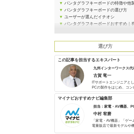
▼
パンタグラフキーボードの特徴や他
▼
パンタグラフキーボードの選び方
▼
ユーザーが選んだイチオシ
▼
パンタグラフキーボードおすすめ｜
選び方
この記事を担当するエキスパート
九州インターワークス代
古賀 竜一
ITサポートエンジニアとし
PCの製作をはじめ、コン
人、事業所問わず提案型技
ます。 メディアへの
マイナビおすすめナビ編集部
担当：家電・AV機器、
中村 宥磨
「家電・AV機器」「ゲー
電量販店で最新モデルや
イトルやイベント情報も