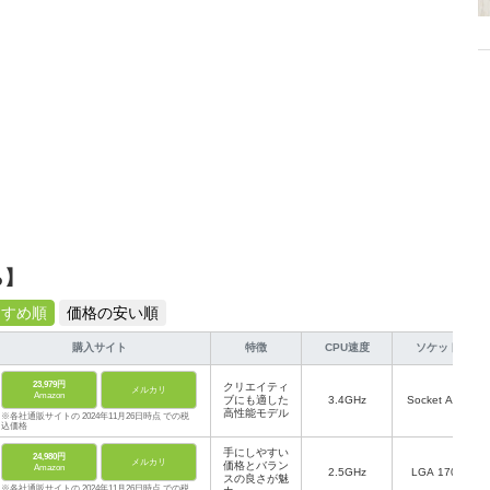
ら】
すすめ順
価格の安い順
購入サイト
特徴
CPU速度
ソケット
23,979円
クリエイティ
メルカリ
Amazon
ブにも適した
3.4GHz
Socket AM4
高性能モデル
※各社通販サイトの 2024年11月26日時点 での税
込価格
手にしやすい
24,980円
メルカリ
価格とバラン
Amazon
‎2.5GHz
‎LGA 1700
スの良さが魅
※各社通販サイトの 2024年11月26日時点 での税