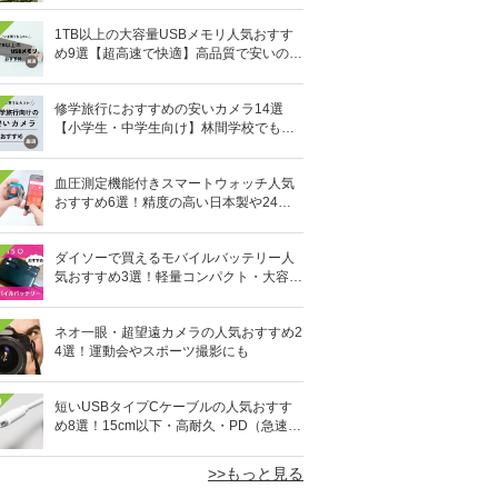
1TB以上の大容量USBメモリ人気おすす
め9選【超高速で快適】高品質で安いのは
どれ？
修学旅行におすすめの安いカメラ14選
【小学生・中学生向け】林間学校でも活
躍！
血圧測定機能付きスマートウォッチ人気
おすすめ6選！精度の高い日本製や24時
間自動測定も
ダイソーで買えるモバイルバッテリー人
気おすすめ3選！軽量コンパクト・大容量
10,000mAhも
ネオ一眼・超望遠カメラの人気おすすめ2
4選！運動会やスポーツ撮影にも
0
短いUSBタイプCケーブルの人気おすす
め8選！15cm以下・高耐久・PD（急速充
電）対応も
>>もっと見る