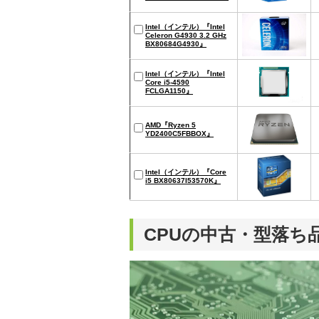
Intel（インテル）『Intel
Celeron G4930 3.2 GHz
BX80684G4930』
Intel（インテル）『Intel
Core i5-4590
FCLGA1150』
AMD『Ryzen 5
YD2400C5FBBOX』
Intel（インテル）『Core
i5 BX80637I53570K』
CPUの中古・型落ち