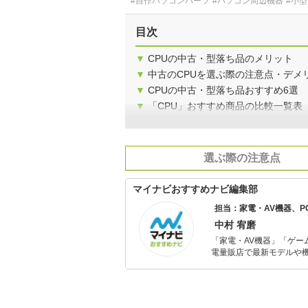
#自作パソコンパーツ
#パソコン周辺機器
#小
目次
▼
CPUの中古・型落ち品のメリット
▼
中古のCPUを選ぶ際の注意点・デメ
▼
CPUの中古・型落ち品おすすめ6選
▼
「CPU」おすすめ商品の比較一覧表
選ぶ際の注意点
マイナビおすすめナビ編集部
担当：家電・AV機器、
中村 宥磨
「家電・AV機器」「ゲー
電量販店で最新モデルや
イトルやイベント情報も
シュで使いやすい家電や