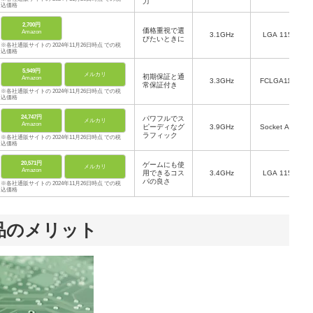
力
込価格
2,700円
価格重視で選
Amazon
3.1GHz
‎LGA 1151
びたいときに
※各社通販サイトの 2024年11月26日時点 での税
込価格
5,949円
メルカリ
初期保証と通
Amazon
‎3.3GHz
FCLGA1150
常保証付き
※各社通販サイトの 2024年11月26日時点 での税
込価格
24,747円
パワフルでス
メルカリ
Amazon
ピーディなグ
3.9GHz
‎Socket AM4
ラフィック
※各社通販サイトの 2024年11月26日時点 での税
込価格
20,571円
ゲームにも使
メルカリ
Amazon
用できるコス
3.4GHz
‎‎LGA 1155
パの良さ
※各社通販サイトの 2024年11月26日時点 での税
込価格
品のメリット