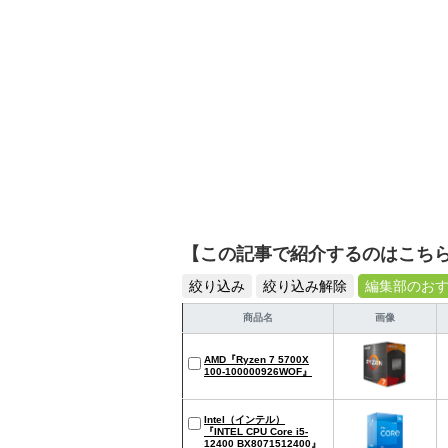
【この記事で紹介するのはこち
絞り込み
絞り込み解除
編集部のお
商品名
画像
AMD『Ryzen 7 5700X
100-100000926WOF』
Intel（インテル）
『INTEL CPU Core i5-
12400 BX8071512400』