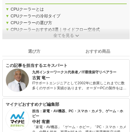
▼
CPUクーラーとは
▼
CPUクーラーの冷却タイプ
▼
CPUクーラーの選び方
▼
CPUクーラーおすすめ3選｜サイドフロー空冷式
全てを見る
選び方
おすすめ商品
この記事を担当するエキスパート
九州インターワークス代表者／IT環境保守リペアラー
古賀 竜一
ITサポートエンジニアとして2002年に創業しこれまでに数
多くのサポート実績があります。 オーダーPCの製作をはじ
め、コンピューター端末・周辺機器などのハードウェア、
IT環境保守が専門です。 個人、事業所問わず提案型技術ア
ドバイザーとしてIT環境のリプレース、リペアを数多く成
マイナビおすすめナビ編集部
功させています。 メディアへの記事監修協力、IT記事寄稿
担当：家電・AV機器、PC・スマホ・カメラ、ゲーム・ホ
なども行っています。
ビー
中村 宥磨
「家電・AV機器」「ゲーム・ホビー」「PC・スマホ・カメ