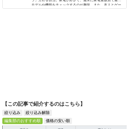
ラ」分野を担当。家電が好きで、週末に家電量販店で最新
モデルや機能をチェックするのが趣味。また、友人とゲー
ムを楽しみながら、新作タイトルやイベント情報もいち早
くキャッチ。記事を通して、生活の質を底上げしてくれる
スタイリッシュで使いやすい家電や、みんなで楽しめるゲ
ームを発信していきます！
【この記事で紹介するのはこちら】
絞り込み
絞り込み解除
編集部のおすすめ順
価格の安い順