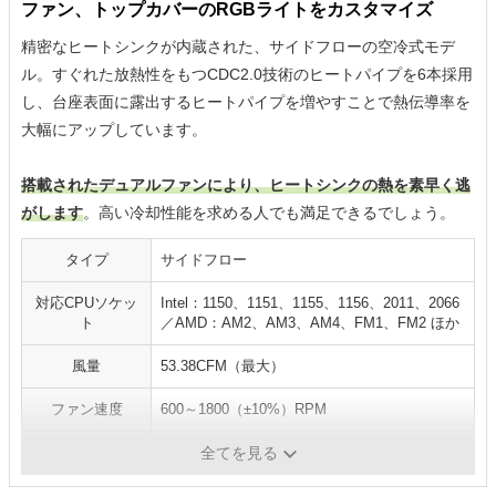
ファン、トップカバーのRGBライトをカスタマイズ
精密なヒートシンクが内蔵された、サイドフローの空冷式モデ
ル。すぐれた放熱性をもつCDC2.0技術のヒートパイプを6本採用
し、台座表面に露出するヒートパイプを増やすことで熱伝導率を
大幅にアップしています。
搭載されたデュアルファンにより、ヒートシンクの熱を素早く逃
がします
。高い冷却性能を求める人でも満足できるでしょう。
タイプ
サイドフロー
対応CPUソケッ
Intel：1150、1151、1155、1156、2011、2066
ト
／AMD：AM2、AM3、AM4、FM1、FM2 ほか
風量
53.38CFM（最大）
ファン速度
600～1800（±10%）RPM
寿命
4万時間（MTTF）
全てを見る