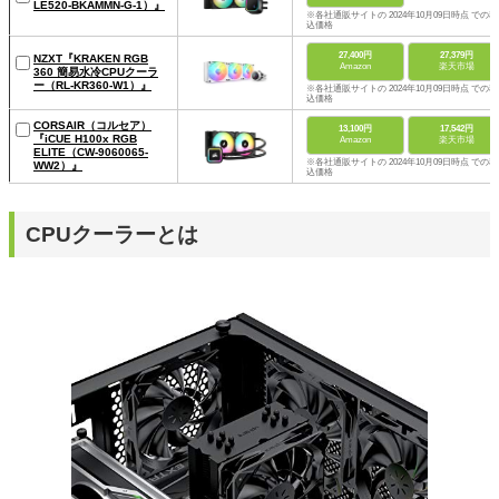
LE520-BKAMMN-G-1）』
※各社通販サイトの 2024年10月09日時点 での税
込価格
27,400円
27,379円
NZXT『KRAKEN RGB
Amazon
楽天市場
360 簡易水冷CPUクーラ
ー（RL-KR360-W1）』
※各社通販サイトの 2024年10月09日時点 での税
込価格
CORSAIR（コルセア）
13,100円
17,542円
『iCUE H100x RGB
Amazon
楽天市場
ELITE（CW-9060065-
※各社通販サイトの 2024年10月09日時点 での税
WW2）』
込価格
CPUクーラーとは