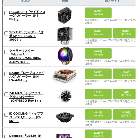
商品名
画像
購入サイト
2,700円
PCCOOLER『サイドフロ
Amazon
ーCPUクーラー（K4-
BK）』
※各社通販サイトの 2024年10月09日時点 での税
込価格
3,400円
3,500円
SCYTHE（サイズ）『虎
Amazon
楽天市場
徹 Mark3（SCKTT-
3000）』
※各社通販サイトの 2024年10月09日時点 での税
込価格
クーラーマスター
6,980円
『MasterAir
Amazon
MA610P（MAP-T6PN-
※各社通販サイトの 2024年10月09日時点 での税
218PA-R1）』
込価格
6,380円
7,914円
Noctua『ロープロファイ
Amazon
楽天市場
ルCPUクーラー（NH-
L9a-AM4）』
※各社通販サイトの 2024年10月09日時点 での税
込価格
1,318円
1,430円
ZALMAN『トップフロー
Amazon
楽天市場
空冷CPUクーラー
（CNPS80G Rev.3）』
※各社通販サイトの 2024年10月09日時点 での税
込価格
4,918円
5,259円
ID-COOLING『トップフ
Amazon
楽天市場
ローCPUクーラー（IS-
55）』
※各社通販サイトの 2024年10月09日時点 での税
込価格
10,586円
Deepcool『LE520（R-
楽天市場