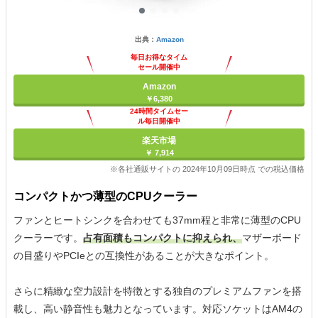
出典：
Amazon
毎日お得なタイム
セール開催中
Amazon
￥6,380
24時間タイムセー
ル毎日開催中
楽天市場
￥ 7,914
※各社通販サイトの 2024年10月09日時点 での税込価格
コンパクトかつ薄型のCPUクーラー
ファンとヒートシンクを合わせても37mm程と非常に薄型のCPU
クーラーです。
占有面積もコンパクトに抑えられ、
マザーボード
の目盛りやPCIeとの互換性があることが大きなポイント。
さらに精緻な空力設計を特徴とする独自のプレミアムファンを搭
載し、高い静音性も魅力となっています。対応ソケットはAM4の