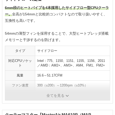
6mm径のヒートパイプを4本採用したサイドフロー型CPUクーラ
ー。
全高が154mmと比較的コンパクトなので取り扱いやすく、
互換性も高いです。
54mmの薄型フィンを採用することで、大型ヒートプレッダ搭載
メモリーと干渉するのを防げます。
タイプ
サイドフロー
対応CPUソケッ
Intel：775、1150、1151、1155、1156、2011
ト
／AMD：AM2+、AM3+、AM4、FM1、FM2+
風量
16.6～51.17CFM
ファン速度
300（±200）～1200rpm（±10%）
寿命
12万時間
全てを見る
クーラーマスター『MasterAir MA610P（MAP-