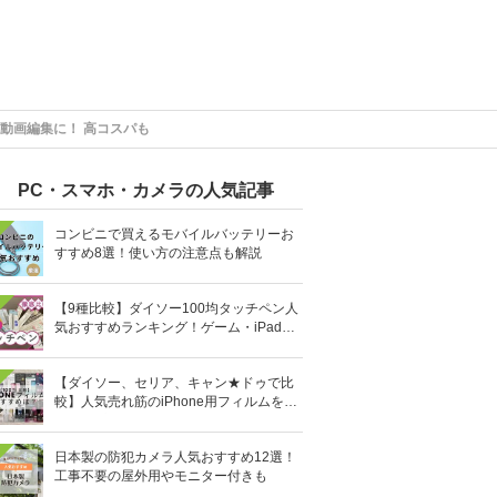
動画編集に！ 高コスパも
PC・スマホ・カメラの人気記事
コンビニで買えるモバイルバッテリーお
すすめ8選！使い方の注意点も解説
【9種比較】ダイソー100均タッチペン人
気おすすめランキング！ゲーム・iPad向
けなど
【ダイソー、セリア、キャン★ドゥで比
較】人気売れ筋のiPhone用フィルムを10
0均で全部買ってみた
日本製の防犯カメラ人気おすすめ12選！
工事不要の屋外用やモニター付きも