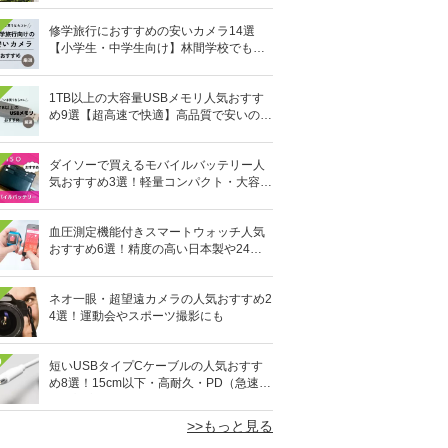
修学旅行におすすめの安いカメラ14選
【小学生・中学生向け】林間学校でも活
躍！
1TB以上の大容量USBメモリ人気おすす
め9選【超高速で快適】高品質で安いのは
どれ？
ダイソーで買えるモバイルバッテリー人
気おすすめ3選！軽量コンパクト・大容量
10,000mAhも
血圧測定機能付きスマートウォッチ人気
おすすめ6選！精度の高い日本製や24時
間自動測定も
ネオ一眼・超望遠カメラの人気おすすめ2
4選！運動会やスポーツ撮影にも
0
短いUSBタイプCケーブルの人気おすす
め8選！15cm以下・高耐久・PD（急速充
電）対応も
>>もっと見る