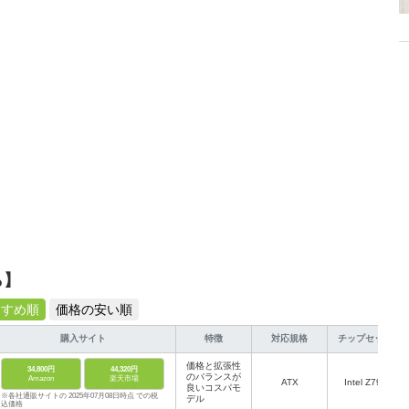
、みんなで楽しめるゲームを発信していきます！
ら】
すすめ順
価格の安い順
購入サイト
特徴
対応規格
チップセット
価格と拡張性
34,800円
44,320円
のバランスが
Amazon
楽天市場
ATX
Intel Z790
良いコスパモ
※各社通販サイトの 2025年07月08日時点 での税
デル
込価格