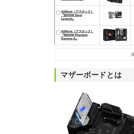
ASRock（アスロック）
『B550M Steel
Legend』
ASRock（アスロック）
『B660M Phantom
Gaming 4』
マザーボードとは