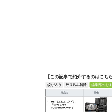
シュで使いやすい家電や
【この記事で紹介するのはこち
絞り込み
絞り込み解除
編集部のお
商品名
画像
MSI（エムエスアイ）
『‎MAG Z790
TOMAHAWK WIFI』