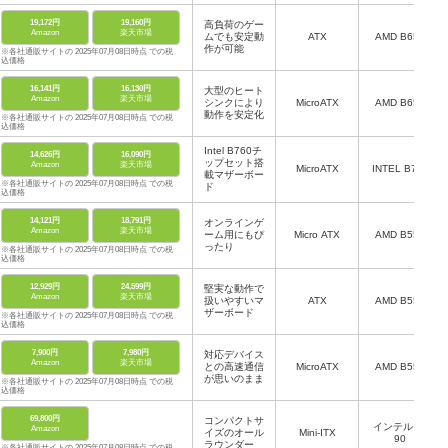
19,172円
19,160円
高負荷のゲー
Amazon
楽天市場
ムでも安定動
ATX
AMD B650
作が可能
※各社通販サイトの 2025年07月08日時点 での税
込価格
16,141円
16,130円
大型のヒート
Amazon
楽天市場
シンクにより
MicroATX
AMD B650
動作を安定化
※各社通販サイトの 2025年07月08日時点 での税
込価格
Intel B760チ
14,626円
16,090円
ップセット搭
Amazon
楽天市場
MicroATX
INTEL B760
載マザーボー
※各社通販サイトの 2025年07月08日時点 での税
ド
込価格
14,121円
18,791円
オンラインゲ
Amazon
楽天市場
ーム用にもぴ
Micro ATX
AMD B550
ったり
※各社通販サイトの 2025年07月08日時点 での税
込価格
12,929円
24,599円
堅実な動作で
Amazon
楽天市場
扱いやすいマ
ATX
AMD B550
ザーボード
※各社通販サイトの 2025年07月08日時点 での税
込価格
7,900円
7,980円
対応デバイス
Amazon
楽天市場
との高速通信
MicroATX
AMD B550
が思いのまま
※各社通販サイトの 2025年07月08日時点 での税
込価格
69,800円
コンパクトサ
インテル Z7
Amazon
イズのオール
Mini-ITX
90
ラウンダー
※各社通販サイトの 2025年07月08日時点 での税