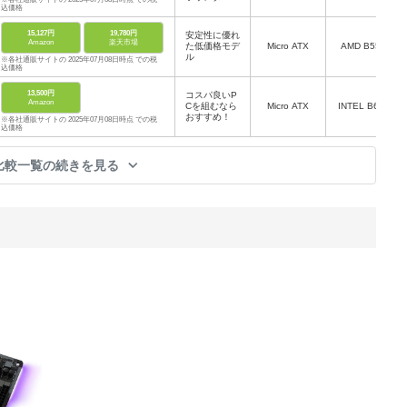
込価格
15,127円
19,780円
安定性に優れ
Amazon
楽天市場
た低価格モデ
Micro ATX
AMD B550
ル
※各社通販サイトの 2025年07月08日時点 での税
込価格
13,500円
コスパ良いP
Amazon
Cを組むなら
Micro ATX
INTEL B660
おすすめ！
※各社通販サイトの 2025年07月08日時点 での税
込価格
比較一覧の続きを見る