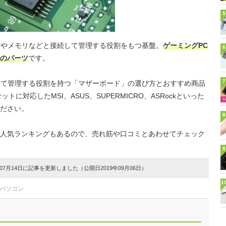
5
Uやメモリなどと接続して管理する役割をもつ基盤。
ゲーミングPC
6
のパーツ
です。
7
して管理する役割を持つ「マザーボード」の選び方とおすすめ商品
に対応したMSI、ASUS、SUPERMICRO、ASRockといった
ださい。
8
人気ランキングもあるので、売れ筋や口コミとあわせてチェック
9
7月14日に記事を更新しました（公開日2019年09月06日）
1
#パソコン