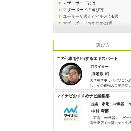
▼
マザーボードとは
▼
マザーボードの選び方
▼
ユーザーが選んだイチオシ5選
▼
マザーボードおすすめ21選
選び方
この記事を担当するエキスパート
ITライター
海老原 昭
大学在学中よりパソコン総合
し、その後輸入自動車や
る。 キャリアは25年目に突入。専門はアップル製品だが、WindowsもAndroidも周辺機器もソフトも
等しく愛する何でも屋。
マイナビおすすめナビ編集部
担当：家電・AV機器、
中村 宥磨
「家電・AV機器」「ゲー
電量販店で最新モデルや
イトルやイベント情報も