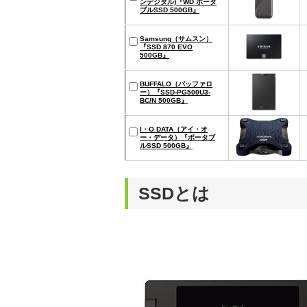
ンデジタル)『WD ポータ
ブルSSD 500GB』
Samsung（サムスン）
『SSD 870 EVO
500GB』
BUFFALO（バッファロ
ー）『SSD-PG500U3-
BC/N 500GB』
I・O DATA（アイ・オ
ー・データ）『ポータブ
ルSSD 500GB』
SSDとは