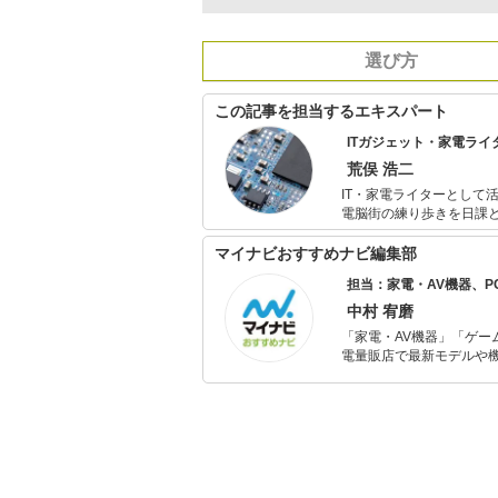
選び方
この記事を担当するエキスパート
ITガジェット・家電ライ
荒俣 浩二
IT・家電ライターとして
電脳街の練り歩きを日課
いものが出るとすぐに飛
マイナビおすすめナビ編集部
担当：家電・AV機器、
中村 宥磨
「家電・AV機器」「ゲー
電量販店で最新モデルや
イトルやイベント情報も
シュで使いやすい家電や