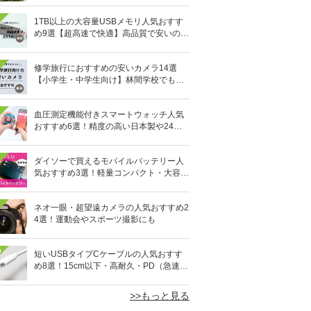
1TB以上の大容量USBメモリ人気おすす
め9選【超高速で快適】高品質で安いのは
どれ？
修学旅行におすすめの安いカメラ14選
【小学生・中学生向け】林間学校でも活
躍！
血圧測定機能付きスマートウォッチ人気
おすすめ6選！精度の高い日本製や24時
間自動測定も
ダイソーで買えるモバイルバッテリー人
気おすすめ3選！軽量コンパクト・大容量
10,000mAhも
ネオ一眼・超望遠カメラの人気おすすめ2
4選！運動会やスポーツ撮影にも
0
短いUSBタイプCケーブルの人気おすす
め8選！15cm以下・高耐久・PD（急速充
電）対応も
>>もっと見る