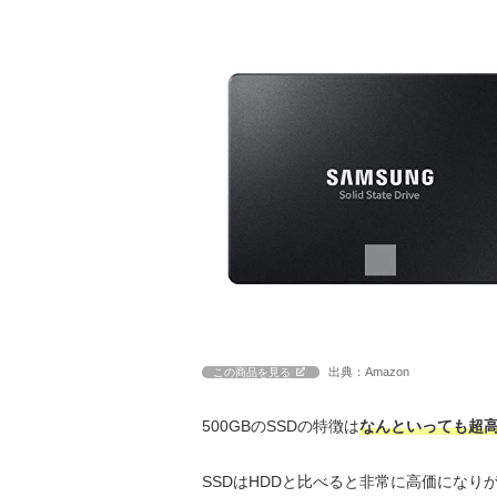
出典：Amazon
この商品を見る
500GBのSSDの特徴は
なんといっても超
SSDはHDDと比べると非常に高価になり