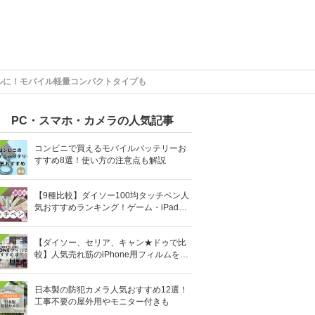
ブルに！モバイル軽量コンパクトタイプも
PC・スマホ・カメラの人気記事
コンビニで買えるモバイルバッテリーお
すすめ8選！使い方の注意点も解説
【9種比較】ダイソー100均タッチペン人
気おすすめランキング！ゲーム・iPad向
けなど
【ダイソー、セリア、キャン★ドゥで比
較】人気売れ筋のiPhone用フィルムを10
0均で全部買ってみた
日本製の防犯カメラ人気おすすめ12選！
工事不要の屋外用やモニター付きも