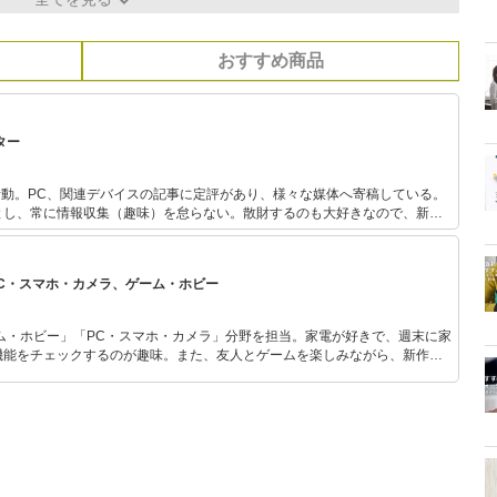
おすすめ商品
ター
活動。PC、関連デバイスの記事に定評があり、様々な媒体へ寄稿している。
とし、常に情報収集（趣味）を怠らない。散財するのも大好きなので、新し
びついてしまう傾向が強い。
PC・スマホ・カメラ、ゲーム・ホビー
ム・ホビー」「PC・スマホ・カメラ」分野を担当。家電が好きで、週末に家
機能をチェックするのが趣味。また、友人とゲームを楽しみながら、新作タ
いち早くキャッチ。記事を通して、生活の質を底上げしてくれるスタイリッ
、みんなで楽しめるゲームを発信していきます！