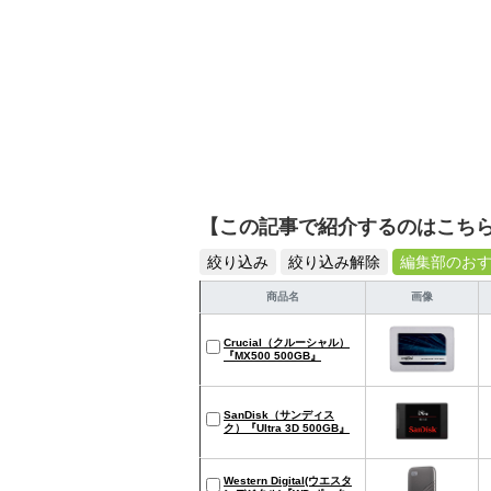
【この記事で紹介するのはこち
絞り込み
絞り込み解除
編集部のお
商品名
画像
Crucial（クルーシャル）
『MX500 500GB』
SanDisk（サンディス
ク）『Ultra 3D 500GB』
Western Digital(ウエスタ