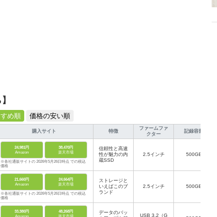
ら】
すすめ順
価格の安い順
ファームファ
購入サイト
特徴
記録容量
クター
24,981円
38,470円
信頼性と高速
Amazon
楽天市場
性が魅力の内
2.5インチ
500GB
蔵SSD
※各社通販サイトの 2026年5月26日時点 での税込
価格
21,660円
24,664円
ストレージと
Amazon
楽天市場
いえばこのブ
2.5インチ
500GB
ランド
※各社通販サイトの 2026年5月26日時点 での税込
価格
33,380円
48,268円
データのバッ
USB 3.2（G
Amazon
楽天市場