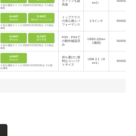
クアップも超
500GB
en2）
高速
※各社通販サイトの 2026年5月26日時点 での税込
価格
45,434円
37,800円
トップクラス
Amazon
Yahoo!ショッピング
の安心感とパ
2.5インチ
500GB
フォーマンス
※各社通販サイトの 2026年5月26日時点 での税込
価格
16,200円
22,700円
PS5・PS4で
USB3.2(Gen
Amazon
楽天市場
の動作確認済
500GB
1接続)
み
※各社通販サイトの 2026年5月26日時点 での税込
価格
10,800円
持ち運びに便
USB 3.1（G
Amazon
利なコンパク
500GB
en1）
トサイズ
※各社通販サイトの 2024年10月05日時点 での税
込価格