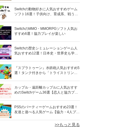
Switchの動物好きに人気おすすめゲーム
ソフト16選！子供向け、育成系、戦う格
闘系も!?
SwitchのMMO・MMORPGソフト人気お
すすめ6選！協力プレイが楽しい
Switchの歴史シミュレーションゲーム人
気おすすめ12選！日本史・世界史も学べ
る
『スプラトゥーン』水鉄砲人気おすすめ5
選！タンク付きから「トライストリンガ
ー」まで
カップル・遠距離カップルに人気おすす
めのSwitchゲーム36選【恋人と協力プレ
イ】オンライン対応も
0
PS5のパーティーゲームおすすめ23選！
友達と遊べる人気ゲーム【協力・4人プレ
イなど】
>>もっと見る