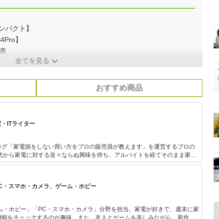
コンパクト】
4Pro】
覧表
全てを見る
おすすめ商品
・ITライター
ログ「家電損をしない買い方をプロの販売員が教えます」を運営するプロの
テスト等で表彰され
通して「全ての人が平等に良い家
PC・スマホ・カメラ、ゲーム・ホビー
供」に尽力しています。
ム・ホビー」「PC・スマホ・カメラ」分野を担当。家電が好きで、週末に家
機能をチェックするのが趣味。また、友人とゲームを楽しみながら、新作タ