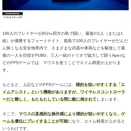
100人のプレイヤーが約2㎞四方の島で闘い、最後の1人（または1
組）が優勝するフォートナイト、孤島で100人のプレイヤーがだんだ
ん狭くなる安全地帯内で、さまざまな武器や車両などを駆使して最
後の一人を目指すPUBG、三人一組のトリオで協力して闘うApexな
どのFPSゲームでは、マウスを使うことでエイム精度が上がりま
す。
もともと、上記などのFPSゲームには、
標的を狙いやすくする「エ
イムアシスト」という機能がありますが、ワイヤレスコントローラ
ーだと難しく、もたもたしている間に敵に倒されて
しまいます。
そこで、
マウスの直感的な操作感により標的が狙いやすくなり、ゲ
ームを優位にプレイすることが可能
になり、エイム精度が上がると
いうわけです。