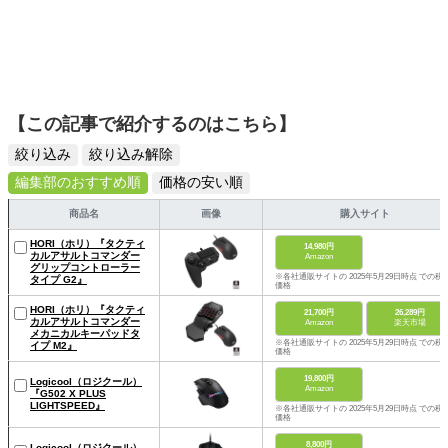
【この記事で紹介するのはこちら】
絞り込み
絞り込み解除
編集部のおすすめ順
価格の安い順
商品名
画像
購入サイト
HORI（ホリ）『タクティ
14,980円
カルアサルトコマンダー
Amazon
グリップコントローラー
※各社通販サイトの 2025年5月29日時点 での税
タイプ G2』
価格
HORI（ホリ）『タクティ
21,700円
26,289円
カルアサルトコマンダー
Amazon
楽天市場
メカニカルキーパッドタ
※各社通販サイトの 2025年5月29日時点 での税
イプ M2』
価格
19,800円
Logicool（ロジクール）
Amazon
『G502 X PLUS
LIGHTSPEED』
※各社通販サイトの 2025年5月29日時点 での税
価格
8,800円
Logicool（ロジクール）