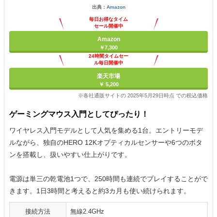
出典：
Amazon
毎日お得なタイム
セール開催中
Amazon
￥7,300
24時間タイムセー
ル毎日開催中
楽天市場
￥ 5,200
※各社通販サイトの 2025年5月29日時点 での税込価格
ゲーミングマウス入門としてぴったり！
ワイヤレス入門モデルとして人気を集める1台。エントリーモデ
ルながら、独自のHERO 12Kオプティカルセンサーや6つのボタ
ンを搭載し、扱いやすい仕上がりです。
電源は単三の乾電池1つで、250時間も連続でプレイすることがで
きます。1日3時間と考えると約3カ月も使い続けられます。
接続方法
無線2.4GHz