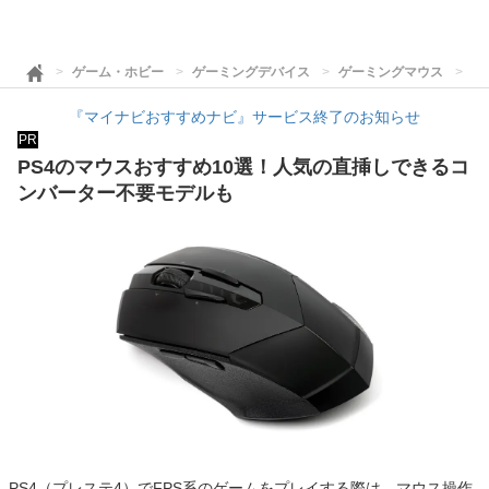
ゲーム・ホビー
ゲーミングデバイス
ゲーミングマウス
P
『マイナビおすすめナビ』サービス終了のお知らせ
PR
PS4のマウスおすすめ10選！人気の直挿しできるコ
ンバーター不要モデルも
PS4（プレステ4）でFPS系のゲームをプレイする際は、マウス操作