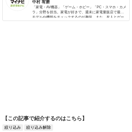
中村 宥磨
ンセプトに、笑顔の役に立ちたいとゲーミングステージに
「家電・AV機器」「ゲーム・ホビー」「PC・スマホ・カメ
立っている。 ゲーム以外では「承認力」をテーマに上司
ラ」分野を担当。家電が好きで、週末に家電量販店で最新
と部下のコミュニケーションコンサルティングを企業講
モデルや機能をチェックするのが趣味。また、友人とゲー
義。 大手電機会社より受託、製品のプロモーションディレ
ムを楽しみながら、新作タイトルやイベント情報もいち早
クター(販売士)。 他にもVP・企業展示会ナレーター、ステ
くキャッチ。記事を通して、生活の質を底上げしてくれる
ージMCと稼働中！ 今回のエキスパート取材案件も二つ
スタイリッシュで使いやすい家電や、みんなで楽しめるゲ
返事で受託、今後も時間の許す限り楽しく自分と仕事を広
ームを発信していきます！
げていく予定。 趣味は「バスケットボール・読書・ゲー
ム・断捨離・QOL向上の模索・美味しいお店探し」 モット
ーは「面白そうな事は全てやる」
【この記事で紹介するのはこちら】
絞り込み
絞り込み解除