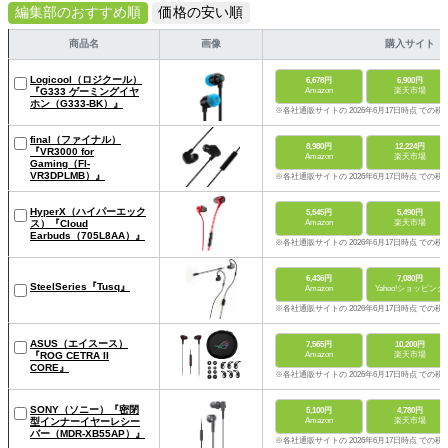
編集部のおすすめ順
価格の安い順
商品名
画像
購入サイト
Logicool（ロジクール）
6,678円
6,900円
『G333 ゲーミングイヤ
Amazon
楽天市場
ホン（G333-BK）』
※各社通販サイトの 2026年6月17日時点 での税
final（ファイナル）
8,980円
12,224円
『VR3000 for
Amazon
楽天市場
Gaming（FI-
VR3DPLMB）』
※各社通販サイトの 2026年6月17日時点 での税
HyperX（ハイパーエック
5,545円
5,490円
ス）『Cloud
Amazon
楽天市場
Earbuds（705L8AA）』
※各社通販サイトの 2026年6月17日時点 での税
6,436円
7,080円
SteelSeries『Tusq』
Amazon
Yahoo!ショッピング
※各社通販サイトの 2026年6月17日時点 での税
ASUS（エイスース）
7,565円
10,200円
『ROG CETRA II
Amazon
楽天市場
CORE』
※各社通販サイトの 2026年6月17日時点 での税
SONY（ソニー）『密閉
5,100円
4,780円
型インナーイヤーレシー
Amazon
楽天市場
バー（MDR-XB55AP）』
※各社通販サイトの 2026年6月17日時点 での税