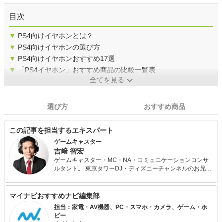
目次
▼
PS4向けイヤホンとは？
▼
PS4向けイヤホンの選び方
▼
PS4向けイヤホンおすすめ17選
▼
「PS4イヤホン」おすすめ商品の比較一覧表
全てを見る
選び方
おすすめ商品
この記事を担当するエキスパート
ゲームキャスター
吉﨑 智宏
ゲームキャスター・MC・NA・コミュニケーションコンサ
ルタント。 東京タワーDJ・ディズニーチャンネルのお兄さ
ん・MCを経て、2015年TokyoGameShowから各ブースの
MC・実況を担当。 代表的な競技シーン実況はカードゲー
ム「Gwent世界大会」、FPSゲームは「OverWatch W
マイナビおすすめナビ編集部
杯」。 配信放送では「Hearth Stone」またサッカー元日本
担当：家電・AV機器、PC・スマホ・カメラ、ゲーム・ホ
代表前園真聖さんをゲストに迎えて「NBA2K19」のバラエ
ビー
ティ配信MC等幅広く活動。 「ゲームで皆が楽しい」をコ