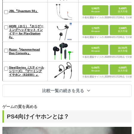
5,980円
8,428円
JBL『Quantum 50』
Amazon
楽天市場
※各社通販サイトの 2026年6月17日時点 での税
HORI（ホリ）『ホリゲー
1,792円
2,508円
ミングヘッドセット イン
Amazon
楽天市場
イヤー for PlayStation
4』
※各社通販サイトの 2026年6月17日時点 での税
6,960円
22,721円
Razer『Hammerhead
Amazon
楽天市場
Duo Console』
※各社通販サイトの 2026年6月17日時点 での税
SteelSeries（スティール
6,436円
6,650円
シリーズ）『ゲーミング
Amazon
楽天市場
イヤホン（61650）』
※各社通販サイトの 2026年6月17日時点 での税
比較一覧の続きを見る
ゲームの質を高める
PS4向けイヤホンとは？