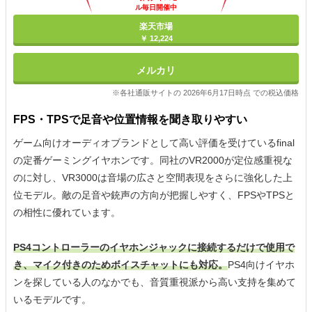
ル毎日開催中
楽天市場
￥ 12,224
メルカリ
※各社通販サイトの 2026年6月17日時点 での税込価格
FPS・TPSで足音や位置情報を聞き取りやすい
ゲーム向けオーディオブランドとして高い評価を受けているfinal
の定番ゲーミングイヤホンです。同社のVR2000が定位感重視な
のに対し、VR3000は音場の広さと空間表現をさらに強化した上
位モデル。敵の足音や銃声の方向が把握しやすく、FPSやTPSと
の相性に優れています。
PS4コントローラーのイヤホンジャックに接続するだけで使用で
き、マイク付きのためボイスチャットにも対応。
PS4向けイヤホ
ンを探している人のなかでも、音質重視派から高い支持を集めて
いるモデルです。