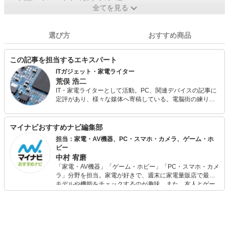
全てを見る
選び方
おすすめ商品
この記事を担当するエキスパート
ITガジェット・家電ライター
荒俣 浩二
IT・家電ライターとして活動。PC、関連デバイスの記事に
定評があり、様々な媒体へ寄稿している。電脳街の練り歩
きを日課とし、常に情報収集（趣味）を怠らない。散財す
るのも大好きなので、新しいものが出るとすぐに飛びつい
てしまう傾向が強い。
マイナビおすすめナビ編集部
担当：家電・AV機器、PC・スマホ・カメラ、ゲーム・ホ
ビー
中村 宥磨
「家電・AV機器」「ゲーム・ホビー」「PC・スマホ・カメ
ラ」分野を担当。家電が好きで、週末に家電量販店で最新
モデルや機能をチェックするのが趣味。また、友人とゲー
ムを楽しみながら、新作タイトルやイベント情報もいち早
くキャッチ。記事を通して、生活の質を底上げしてくれる
スタイリッシュで使いやすい家電や、みんなで楽しめるゲ
ームを発信していきます！