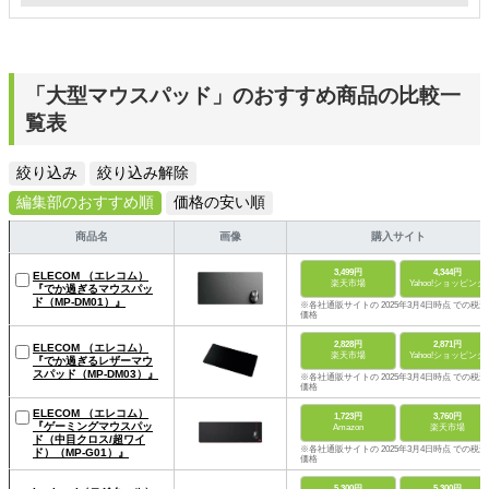
「大型マウスパッド」のおすすめ商品の比較一
覧表
絞り込み
絞り込み解除
編集部のおすすめ順
価格の安い順
商品名
画像
購入サイト
3,499円
4,344円
ELECOM （エレコム）
楽天市場
Yahoo!ショッピング
『でか過ぎるマウスパッ
ド（MP-DM01）』
※各社通販サイトの 2025年3月4日時点 での税込
価格
2,828円
2,871円
ELECOM （エレコム）
楽天市場
Yahoo!ショッピング
『でか過ぎるレザーマウ
スパッド（MP-DM03）』
※各社通販サイトの 2025年3月4日時点 での税込
価格
ELECOM （エレコム）
1,723円
3,760円
『ゲーミングマウスパッ
Amazon
楽天市場
ド（中目クロス/超ワイ
※各社通販サイトの 2025年3月4日時点 での税込
ド）（MP-G01）』
価格
5,300円
5,300円