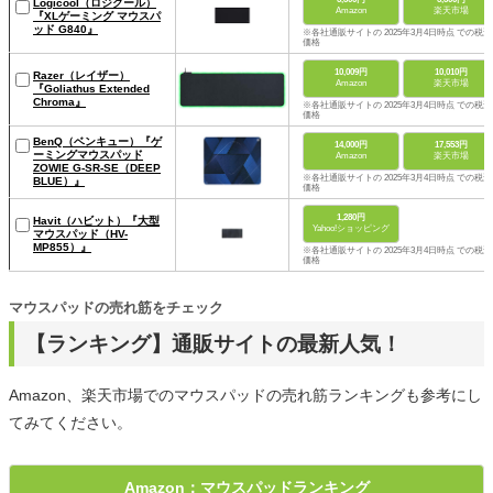
Logicool（ロジクール）
Amazon
楽天市場
『XLゲーミング マウスパ
ッド G840』
※各社通販サイトの 2025年3月4日時点 での税込
価格
10,009円
10,010円
Razer（レイザー）
Amazon
楽天市場
『Goliathus Extended
Chroma』
※各社通販サイトの 2025年3月4日時点 での税込
価格
BenQ（ベンキュー）『ゲ
14,000円
17,553円
ーミングマウスパッド
Amazon
楽天市場
ZOWIE G-SR-SE（DEEP
※各社通販サイトの 2025年3月4日時点 での税込
BLUE）』
価格
1,280円
Havit（ハビット）『大型
Yahoo!ショッピング
マウスパッド（HV-
MP855）』
※各社通販サイトの 2025年3月4日時点 での税込
価格
マウスパッドの売れ筋をチェック
【ランキング】通販サイトの最新人気！
Amazon、楽天市場でのマウスパッドの売れ筋ランキングも参考にし
てみてください。
Amazon：マウスパッドランキング