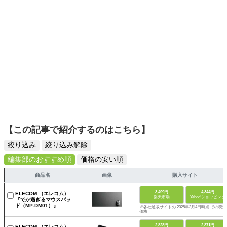
【この記事で紹介するのはこちら】
絞り込み
絞り込み解除
編集部のおすすめ順
価格の安い順
商品名
画像
購入サイト
3,499円
4,344円
ELECOM （エレコム）
楽天市場
Yahoo!ショッピング
『でか過ぎるマウスパッ
ド（MP-DM01）』
※各社通販サイトの 2025年3月4日時点 での税込
価格
2,828円
2,871円
ELECOM （エレコム）