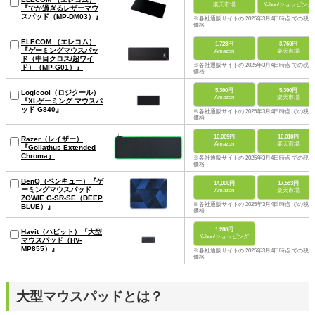
楽天市場
Yahoo!ショッピング
『でか過ぎるレザーマウ
スパッド（MP-DM03）』
※各社通販サイトの 2025年3月4日時点 での税込
価格
ELECOM （エレコム）
1,723円
3,760円
『ゲーミングマウスパッ
Amazon
楽天市場
ド（中目クロス/超ワイ
※各社通販サイトの 2025年3月4日時点 での税込
ド）（MP-G01）』
価格
5,300円
5,300円
Logicool（ロジクール）
Amazon
楽天市場
『XLゲーミング マウスパ
ッド G840』
※各社通販サイトの 2025年3月4日時点 での税込
価格
10,009円
10,010円
Razer（レイザー）
Amazon
楽天市場
『Goliathus Extended
Chroma』
※各社通販サイトの 2025年3月4日時点 での税込
価格
BenQ（ベンキュー）『ゲ
14,000円
17,553円
ーミングマウスパッド
Amazon
楽天市場
ZOWIE G-SR-SE（DEEP
※各社通販サイトの 2025年3月4日時点 での税込
BLUE）』
価格
1,280円
Havit（ハビット）『大型
Yahoo!ショッピング
マウスパッド（HV-
MP855）』
※各社通販サイトの 2025年3月4日時点 での税込
価格
大型マウスパッドとは？