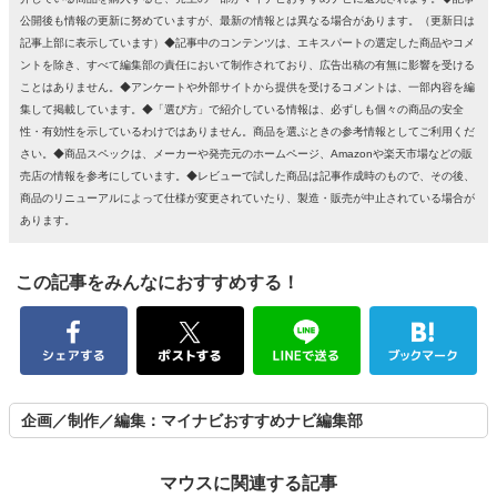
公開後も情報の更新に努めていますが、最新の情報とは異なる場合があります。（更新日は
記事上部に表示しています）◆記事中のコンテンツは、エキスパートの選定した商品やコメ
ントを除き、すべて編集部の責任において制作されており、広告出稿の有無に影響を受ける
ことはありません。◆アンケートや外部サイトから提供を受けるコメントは、一部内容を編
集して掲載しています。◆「選び方」で紹介している情報は、必ずしも個々の商品の安全
性・有効性を示しているわけではありません。商品を選ぶときの参考情報としてご利用くだ
さい。◆商品スペックは、メーカーや発売元のホームページ、Amazonや楽天市場などの販
売店の情報を参考にしています。◆レビューで試した商品は記事作成時のもので、その後、
商品のリニューアルによって仕様が変更されていたり、製造・販売が中止されている場合が
あります。
この記事をみんなにおすすめする！
企画／制作／編集：マイナビおすすめナビ編集部
マウスに関連する記事