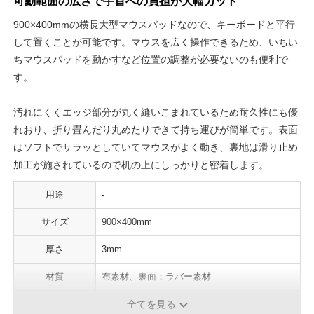
可動範囲の広さで手首への負担が大幅カット
900×400mmの横長大型マウスパッドなので、キーボードと平行
して置くことが可能です。マウスを広く操作できるため、いちい
ちマウスパッドを動かすなど位置の調整が必要ないのも便利で
す。
汚れにくくエッジ部分が丸く縫いこまれているため耐久性にも優
れおり、折り畳んだり丸めたりできて持ち運びが簡単です。表面
はソフトでサラッとしていてマウスがよく動き、裏地は滑り止め
加工が施されているので机の上にしっかりと密着します。
用途
-
サイズ
900×400mm
厚さ
3mm
材質
布素材、裏面：ラバー素材
手入れ方法
全てを見る