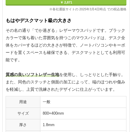
￥ 2,871
※各社通販サイトの 2025年3月4日時点 での税込価格
もはやデスクマット級の大きさ
その名の通り「でか過ぎる」レザーマウスパッドです。ブラック
カラーで落ち着いた雰囲気を持つこのマウスパッドは、デスク全
体をカバーするほどの大きさが特徴で、ノートパソコンやキーボ
ードを置くスペースも確保できる、デスクマットとしても利用可
能です。
質感の良いソフトレザー生地
を使用し、しっとりとした手触り。
また、同色のステッチと側面の加工によって、端のほつれや傷み
を軽減し、上質で洗練されたデザインに仕上がっています。
用途
一般
サイズ
800×400mm
厚さ
1.8mm