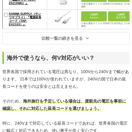
25215WH）』
※各社通販サイトの 2025年7月10日時点 での税
価格
SANWA SUPPLY（サン
1,462円
1,180円
ワサプライ）『電源延長
Amazon
楽天市場
コード（TAP-
※各社通販サイトの 2025年7月10日時点 での税
EX2103）』
価格
比較一覧の続きを見る
海外で使うなら、何V対応がいい？
世界各国で採用されている電圧は異なり、100Vから240Vまで幅があ
ります。 日本では100Vが使われていますが、240Vの国で日本の延
長コードを使うのは安全とは言えません。
そのため、
海外旅行を予定している場合は、渡航先の電圧を事前に
確認し、それに対応した延長コードを選びましょう。
特に、240Vまで対応している延長コードであれば、世界各国の電圧
に幅広く対応できるため、使い勝手が良く安心です。