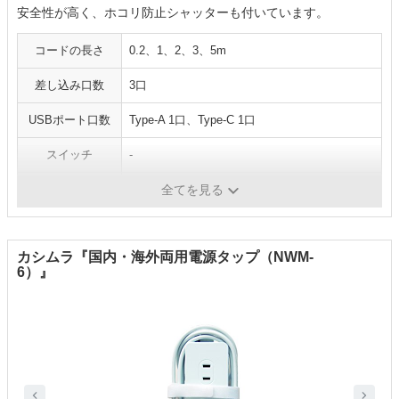
安全性が高く、ホコリ防止シャッターも付いています。
コードの長さ
0.2、1、2、3、5m
差し込み口数
3口
USBポート口数
Type-A 1口、Type-C 1口
スイッチ
-
その他の機能
国内・海外対応
全てを見る
カシムラ‎『国内・海外両用電源タップ（NWM-
6）』