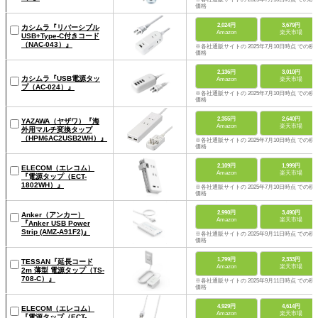
価格
2,024円
3,679円
カシムラ『リバーシブル
Amazon
楽天市場
USB+Type-C付きコード
（NAC-043）』
※各社通販サイトの 2025年7月10日時点 での税
価格
2,136円
3,010円
カシムラ『USB電源タッ
Amazon
楽天市場
プ（AC-024）』
※各社通販サイトの 2025年7月10日時点 での税
価格
2,355円
2,640円
YAZAWA（ヤザワ）『海
Amazon
楽天市場
外用マルチ変換タップ
（HPM6AC2USB2WH）』
※各社通販サイトの 2025年7月10日時点 での税
価格
2,109円
1,999円
ELECOM（エレコム）
Amazon
楽天市場
『電源タップ（ECT-
1802WH）』
※各社通販サイトの 2025年7月10日時点 での税
価格
2,990円
3,490円
Anker（アンカー）
Amazon
楽天市場
『Anker USB Power
Strip (AMZ-A91F2)』
※各社通販サイトの 2025年9月11日時点 での税
価格
1,799円
2,333円
TESSAN『延長コード
Amazon
楽天市場
2m 薄型 電源タップ（TS-
708-C）』
※各社通販サイトの 2025年9月11日時点 での税
価格
4,929円
4,614円
ELECOM（エレコム）
Amazon
楽天市場
『電源タップ（ECT-