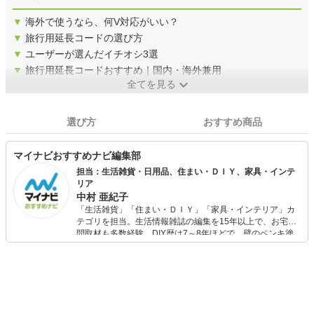
▼
海外で使うなら、何V対応がいい？
▼
旅行用延長コードの選び方
▼
ユーザーが選んだイチオシ3選
▼
旅行用延長コードおすすめ｜国内・海外兼用
全てを見る
選び方
おすすめ商品
マイナビおすすめナビ編集部
担当：生活雑貨・日用品、住まい・ＤＩＹ、家具・インテ
リア
中村 亜紀子
「生活雑貨」「住まい・ＤＩＹ」「家具・インテリア」カ
テゴリを担当。生活情報雑誌の編集を15年以上で、お宅訪
問取材も多数経験。DIY歴は7～8年ほどで、壁のペンキ塗
りや壁紙チェンジなどもチャレンジ済み。初心者でもモノ
選びがしやすい記事をお届けします！