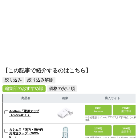
【この記事で紹介するのはこちら】
絞り込み
絞り込み解除
編集部のおすすめ順
価格の安い順
商品名
画像
購入サイト
899円
2,054円
Addtam‎『電源タップ
Amazon
楽天市場
（‎AD204P）』
※各社通販サイトの 2025年7月10日時点 での税
価格
2,254円
3,691円
カシムラ‎『国内・海外両
Amazon
楽天市場
用電源タップ（NWM-
6）』
※各社通販サイトの 2025年7月10日時点 での税