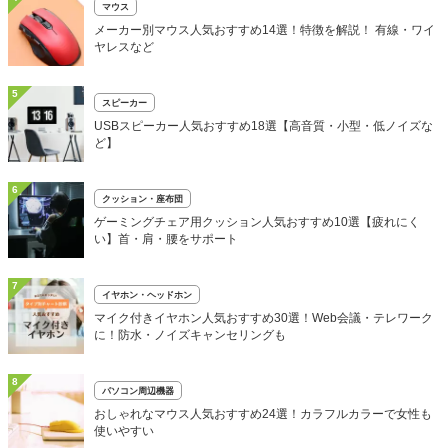
マウス
メーカー別マウス人気おすすめ14選！特徴を解説！ 有線・ワイ
ヤレスなど
5
スピーカー
USBスピーカー人気おすすめ18選【高音質・小型・低ノイズな
ど】
6
クッション・座布団
ゲーミングチェア用クッション人気おすすめ10選【疲れにく
い】首・肩・腰をサポート
7
イヤホン・ヘッドホン
マイク付きイヤホン人気おすすめ30選！Web会議・テレワーク
に！防水・ノイズキャンセリングも
8
パソコン周辺機器
おしゃれなマウス人気おすすめ24選！カラフルカラーで女性も
使いやすい