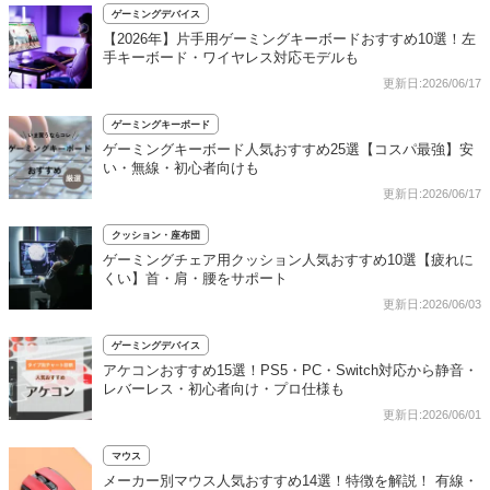
ゲーミングデバイス
【2026年】片手用ゲーミングキーボードおすすめ10選！左
手キーボード・ワイヤレス対応モデルも
更新日:2026/06/17
ゲーミングキーボード
ゲーミングキーボード人気おすすめ25選【コスパ最強】安
い・無線・初心者向けも
更新日:2026/06/17
クッション・座布団
ゲーミングチェア用クッション人気おすすめ10選【疲れに
くい】首・肩・腰をサポート
更新日:2026/06/03
ゲーミングデバイス
アケコンおすすめ15選！PS5・PC・Switch対応から静音・
レバーレス・初心者向け・プロ仕様も
更新日:2026/06/01
マウス
メーカー別マウス人気おすすめ14選！特徴を解説！ 有線・