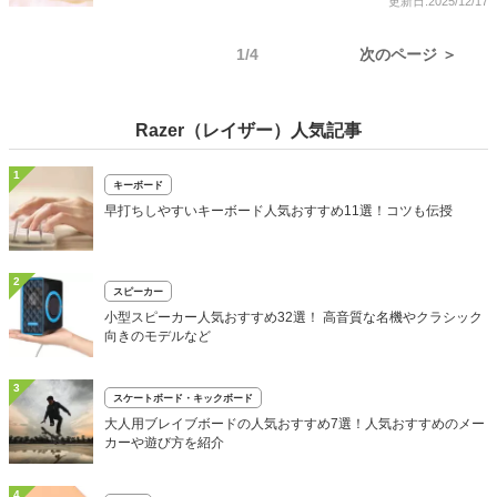
更新日:2025/12/17
1/4
次のページ ＞
Razer（レイザー）人気記事
1
キーボード
早打ちしやすいキーボード人気おすすめ11選！コツも伝授
2
スピーカー
小型スピーカー人気おすすめ32選！ 高音質な名機やクラシック
向きのモデルなど
3
スケートボード・キックボード
大人用ブレイブボードの人気おすすめ7選！人気おすすめのメー
カーや遊び方を紹介
4