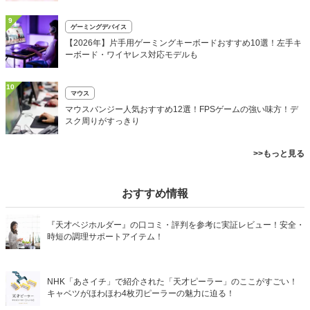
9
ゲーミングデバイス
【2026年】片手用ゲーミングキーボードおすすめ10選！左手キ
ーボード・ワイヤレス対応モデルも
10
マウス
マウスバンジー人気おすすめ12選！FPSゲームの強い味方！デ
スク周りがすっきり
>>もっと見る
おすすめ情報
『天才ベジホルダー』の口コミ・評判を参考に実証レビュー！安全・
時短の調理サポートアイテム！
NHK「あさイチ」で紹介された「天才ピーラー」のここがすごい！
キャベツがほわほわ4枚刃ピーラーの魅力に迫る！