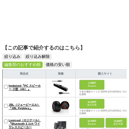
【この記事で紹介するのはこちら】
絞り込み
絞り込み解除
編集部のおすすめ順
価格の安い順
商品名
画像
購入サイト
1,799円
Imdwimd『PC スピーカ
Amazon
ー 小型（A6）』
※各社通販サイトの 2025年12月18日時点 での税
込価格
14,150円
JBL（ジェービーエル）
楽天市場
『JBL Pebbles』
※各社通販サイトの 2025年12月18日時点 での税
込価格
Logicool（ロジクール）
12,700円
14,250円
『Bluetooth 2.1ch ワイ
Amazon
楽天市場
ヤレススピーカー