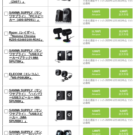
※各社通販サイトの 2025年12月16日時点 での税
（Z407）』
込価格
5,920円
6,580円
SANWA SUPPLY（サン
Amazon
楽天市場
ワサプライ）『PCスピー
カー（400-SP091）』
※各社通販サイトの 2025年12月16日時点 での税
込価格
11,720円
22,278円
Razer（レイザー）
Amazon
楽天市場
『Nommo Chroma
RZ05-02460100-R3A1』
※各社通販サイトの 2025年12月16日時点 での税
込価格
SANWA SUPPLY（サン
3,555円
3,910円
ワサプライ）『USBスピ
Amazon
楽天市場
ーカー(ブラック) MM-
※各社通販サイトの 2025年12月16日時点 での税
SPU7BK』
込価格
1,890円
3,980円
ELECOM（エレコム）
Amazon
楽天市場
『MS-P08UBK』
※各社通販サイトの 2025年12月16日時点 での税
込価格
SANWA SUPPLY（サン
9,500円
9,232円
ワサプライ）『ハイパワ
Amazon
楽天市場
ーUSBスピーカー MM-
※各社通販サイトの 2025年12月16日時点 での税
SPU9BK』
込価格
SANWA SUPPLY（サン
9,500円
9,220円
ワサプライ）『USBスピ
Amazon
楽天市場
ーカー（MM-
※各社通販サイトの 2025年12月18日時点 での税
SPU9BK）』
込価格
1,880円
1,880円
SANWA SUPPLY（サン
Amazon
楽天市場