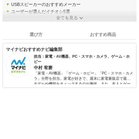
▼
USBスピーカーのおすすめメーカー
▼
ユーザーが選んだイチオシ5選
全てを見る
選び方
おすすめ商品
マイナビおすすめナビ編集部
担当：家電・AV機器、PC・スマホ・カメラ、ゲーム・ホ
ビー
中村 宥磨
「家電・AV機器」「ゲーム・ホビー」「PC・スマホ・カメ
ラ」分野を担当。家電が好きで、週末に家電量販店で最新
モデルや機能をチェックするのが趣味。また、友人とゲー
ムを楽しみながら、新作タイトルやイベント情報もいち早
くキャッチ。記事を通して、生活の質を底上げしてくれる
スタイリッシュで使いやすい家電や、みんなで楽しめるゲ
ームを発信していきます！