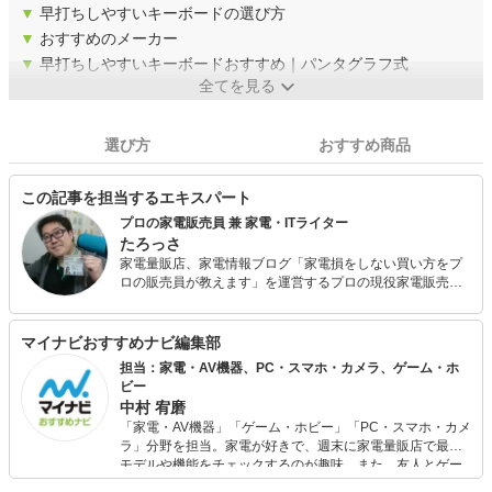
▼
早打ちしやすいキーボードの選び方
▼
おすすめのメーカー
▼
早打ちしやすいキーボードおすすめ｜パンタグラフ式
全てを見る
選び方
おすすめ商品
この記事を担当するエキスパート
プロの家電販売員 兼 家電・ITライター
たろっさ
家電量販店、家電情報ブログ「家電損をしない買い方をプ
ロの販売員が教えます」を運営するプロの現役家電販売
員。 学生時代から家電に対する並々ならぬ興味を持ち、ア
ルバイトを経てそのまま家電量販店の道へと進んで15年
弱。 個人で年間2億円を売り上げ、数々の法人内コンテス
マイナビおすすめナビ編集部
ト等で表彰された経験を持っています。 家電アドバイザー
担当：家電・AV機器、PC・スマホ・カメラ、ゲーム・ホ
の資格を有し、家電と名の付く物全てに精通しています。
ビー
家電で分からないことはありません。 現在は家電ライター
中村 宥磨
の業務も通して「全ての人が平等に良い家電に巡り会える
「家電・AV機器」「ゲーム・ホビー」「PC・スマホ・カメ
機会の提供」に尽力しています。
ラ」分野を担当。家電が好きで、週末に家電量販店で最新
モデルや機能をチェックするのが趣味。また、友人とゲー
ムを楽しみながら、新作タイトルやイベント情報もいち早