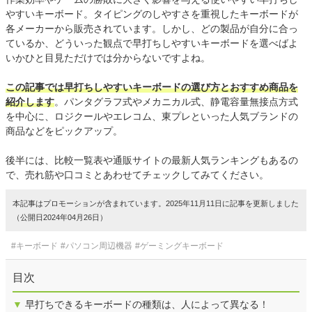
やすいキーボード。タイピングのしやすさを重視したキーボードが
各メーカーから販売されています。しかし、どの製品が自分に合っ
ているか、どういった観点で早打ちしやすいキーボードを選べばよ
いかひと目見ただけでは分からないですよね。
この記事では早打ちしやすいキーボードの選び方とおすすめ商品を
紹介します
。パンタグラフ式やメカニカル式、静電容量無接点方式
を中心に、ロジクールやエレコム、東プレといった人気ブランドの
商品などをピックアップ。
後半には、比較一覧表や通販サイトの最新人気ランキングもあるの
で、売れ筋や口コミとあわせてチェックしてみてください。
本記事はプロモーションが含まれています。2025年11月11日に記事を更新しました
（公開日2024年04月26日）
#キーボード
#パソコン周辺機器
#ゲーミングキーボード
目次
▼
早打ちできるキーボードの種類は、人によって異なる！