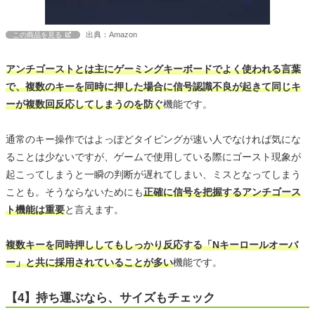
出典：Amazon
この商品を見る
アンチゴーストとは主にゲーミングキーボードでよく使われる言葉
で、複数のキーを同時に押した場合に信号認識不良が起きて同じキ
ーが複数回反応してしまうのを防ぐ
機能です。
通常のキー操作ではよっぽどタイピングが速い人でなければ気にな
ることは少ないですが、ゲームで使用している際にゴースト現象が
起こってしまうと一瞬の判断が遅れてしまい、ミスとなってしまう
ことも。そうならないためにも
正確に信号を把握するアンチゴース
ト機能は重要
と言えます。
複数キーを同時押ししてもしっかり反応する「Nキーロールオーバ
ー」と共に採用されていることが多い
機能です。
【4】持ち運ぶなら、サイズもチェック