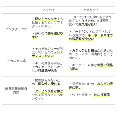
メリット
デメリット
・1キーだけでも壊れると全部
・
軽いキータッチ
でも
使えなくなるため、他2種類に
反応するため、ソフト
比べて
耐久性が低い
タッチ出来る
パンタグラフ式
・ノートPCなどに採用されて
・薄いので
持ち運びや
いる方式で、
キーボード単体で
すい
の製品数が少ない
・それぞれのキーが独
・
カチカチと打鍵音が大きい
た
立しているので
メンテ
め、オフィス・図書館などには
ナンスしやすい
向かない
メカニカル式
・キーの動きが滑らか
・キーボード自体が
大型で価格
でカチカチとしっかり
も高め
した
打鍵感がある
・物理接点がないた
め、
耐久性に優れる
・電子制御のため、
水などの液
体に弱い
静電容量無接点
・
タイピング音が静か
方式
なので深夜などにも使
・作りが複雑で、
かなり高価
いやすい