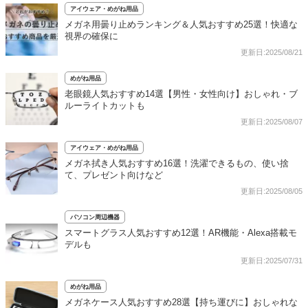
アイウェア・めがね用品
メガネ用曇り止めランキング＆人気おすすめ25選！快適な
視界の確保に
更新日:2025/08/21
めがね用品
老眼鏡人気おすすめ14選【男性・女性向け】おしゃれ・ブ
ルーライトカットも
更新日:2025/08/07
アイウェア・めがね用品
メガネ拭き人気おすすめ16選！洗濯できるもの、使い捨
て、プレゼント向けなど
更新日:2025/08/05
パソコン周辺機器
スマートグラス人気おすすめ12選！AR機能・Alexa搭載モ
デルも
更新日:2025/07/31
めがね用品
メガネケース人気おすすめ28選【持ち運びに】おしゃれな