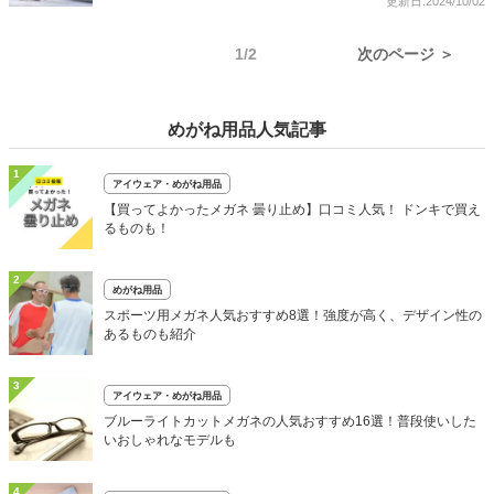
更新日:2024/10/02
1/2
次のページ ＞
めがね用品人気記事
1
アイウェア・めがね用品
【買ってよかったメガネ 曇り止め】口コミ人気！ ドンキで買え
るものも！
2
めがね用品
スポーツ用メガネ人気おすすめ8選！強度が高く、デザイン性の
あるものも紹介
3
アイウェア・めがね用品
ブルーライトカットメガネの人気おすすめ16選！普段使いした
いおしゃれなモデルも
4