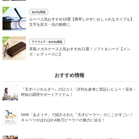
9
めがね用品
ルーペ人気おすすめ18選【携帯しやすいおしゃれなタイプも】
文字を拡大・虫の観察に
10
アイウェア・めがね用品
革製メガネケース人気おすすめ11選！ソフト＆ハード【メン
ズ・レディースに】
おすすめ情報
『天才ベジホルダー』の口コミ・評判を参考に実証レビュー！安全・
時短の調理サポートアイテム！
NHK「あさイチ」で紹介された「天才ピーラー」のここがすごい！
キャベツがほわほわ4枚刃ピーラーの魅力に迫る！