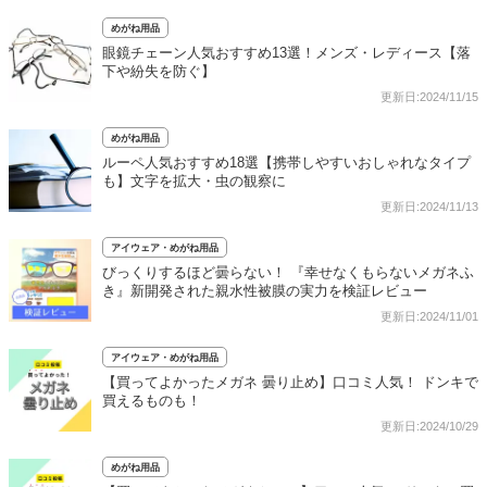
めがね用品
眼鏡チェーン人気おすすめ13選！メンズ・レディース【落
下や紛失を防ぐ】
更新日:2024/11/15
めがね用品
ルーペ人気おすすめ18選【携帯しやすいおしゃれなタイプ
も】文字を拡大・虫の観察に
更新日:2024/11/13
アイウェア・めがね用品
びっくりするほど曇らない！ 『幸せなくもらないメガネふ
き』新開発された親水性被膜の実力を検証レビュー
更新日:2024/11/01
アイウェア・めがね用品
【買ってよかったメガネ 曇り止め】口コミ人気！ ドンキで
買えるものも！
更新日:2024/10/29
めがね用品