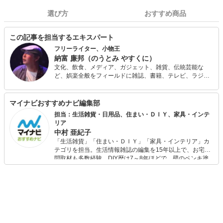
選び方
おすすめ商品
この記事を担当するエキスパート
フリーライター、小物王
納富 廉邦（のうとみ やすくに）
文化、飲食、メディア、ガジェット、雑貨、伝統芸能な
ど、娯楽全般をフィールドに雑誌、書籍、テレビ、ラジ
オ、講演などで活動する。 文具系、カバンなどの装身具、
お茶、やかん、ガジェット、小説、落語などに関する著書
もある。テレビ「マツコの知らない世界」ではボールペン
マイナビおすすめナビ編集部
の人、「嵐にしやがれ」ではシステム手帳の人として出
担当：生活雑貨・日用品、住まい・ＤＩＹ、家具・インテ
演。
リア
中村 亜紀子
「生活雑貨」「住まい・ＤＩＹ」「家具・インテリア」カ
テゴリを担当。生活情報雑誌の編集を15年以上で、お宅訪
問取材も多数経験。DIY歴は7～8年ほどで、壁のペンキ塗
りや壁紙チェンジなどもチャレンジ済み。初心者でもモノ
選びがしやすい記事をお届けします！