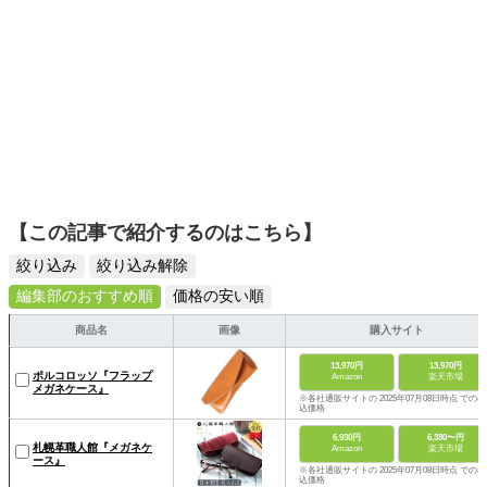
【この記事で紹介するのはこちら】
絞り込み
絞り込み解除
編集部のおすすめ順
価格の安い順
商品名
画像
購入サイト
13,970円
13,970円
ポルコロッソ『フラップ
Amazon
楽天市場
メガネケース』
※各社通販サイトの 2025年07月08日時点 での税
込価格
6,930円
6,380〜円
札幌革職人館『メガネケ
Amazon
楽天市場
ース』
※各社通販サイトの 2025年07月08日時点 での税
込価格