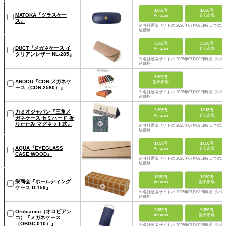
1,650円
1,650円
MATOKA『グラスケー
Amazon
楽天市場
ス』
※各社通販サイトの 2025年07月08日時点 での税
込価格
5,500円
5,500円
DUCT『メガネケース イ
Amazon
楽天市場
タリアンレザー NL-285』
※各社通販サイトの 2025年07月08日時点 での税
込価格
6,600円
ANDOU『CON メガネケ
楽天市場
ース（CON-2580）』
※各社通販サイトの 2025年07月08日時点 での税
込価格
2,398円
1,918円
カミオジャパン『三角メ
Amazon
楽天市場
ガネケース セミハード 折
りたたみ マグネット式』
※各社通販サイトの 2025年07月08日時点 での税
込価格
1,650円
1,650円
AQUA『EYEGLASS
Amazon
楽天市場
CASE WOOD』
※各社通販サイトの 2025年07月08日時点 での税
込価格
1,980円
1,980円
栄商会『ホールディング
Amazon
楽天市場
ケース D-159』
※各社通販サイトの 2025年07月08日時点 での税
込価格
9,350円
9,350円
Orobianco（オロビアン
Amazon
楽天市場
コ）『メガネケース
（OBGC-010）』
※各社通販サイトの 2025年07月08日時点 での税