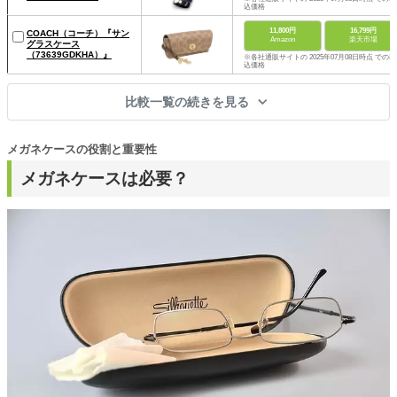
込価格
11,800円
16,799円
COACH（コーチ）『サン
Amazon
楽天市場
グラスケース
（73639GDKHA）』
※各社通販サイトの 2025年07月08日時点 での税
込価格
比較一覧の続きを見る
メガネケースの役割と重要性
メガネケースは必要？