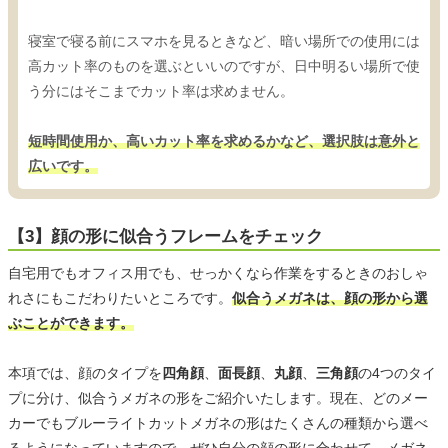
寝室で寝る前にスマホを見るときなど、暗い場所での使用には
高カット率のものを選ぶといいのですが、日中明るい場所で使
う分にはそこまでカット率は求めません。
短時間使用か、高いカット率を求めるかなど、選択肢は意外と
広いです。
【3】顔の形に似合うフレームをチェック
自宅用でもオフィス用でも、せっかくなら作業をするときのおしゃ
れさにもこだわりたいところです。
似合うメガネは、顔の形から選
ぶことができます。
本項では、顔のタイプを
四角顔
、
面長顔
、
丸顔
、
三角顔
の4つのタイ
プに分け、似合うメガネの形をご紹介いたします。現在、どのメー
カーでもブルーライトカットメガネの形はたくさんの種類から選べ
るようになっていますので、ぜひ自分の顔の形に合わせて、メガネ