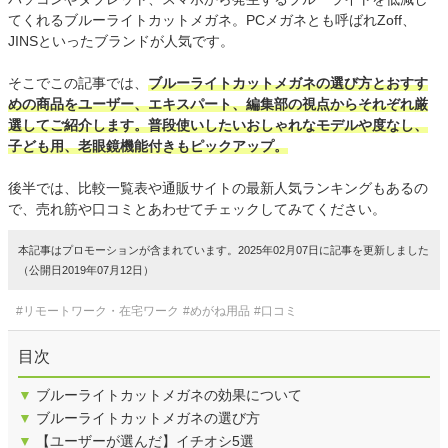
てくれるブルーライトカットメガネ。PCメガネとも呼ばれZoff、
JINSといったブランドが人気です。
そこでこの記事では、
ブルーライトカットメガネの選び方とおすす
めの商品をユーザー、エキスパート、編集部の視点からそれぞれ厳
選してご紹介します。普段使いしたいおしゃれなモデルや度なし、
子ども用、老眼鏡機能付きもピックアップ。
後半では、比較一覧表や通販サイトの最新人気ランキングもあるの
で、売れ筋や口コミとあわせてチェックしてみてください。
本記事はプロモーションが含まれています。2025年02月07日に記事を更新しました
（公開日2019年07月12日）
#リモートワーク・在宅ワーク
#めがね用品
#口コミ
目次
▼
ブルーライトカットメガネの効果について
▼
ブルーライトカットメガネの選び方
▼
【ユーザーが選んだ】イチオシ5選