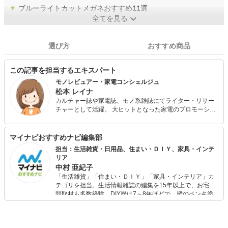
▼
ブルーライトカットメガネおすすめ11選
全てを見る
選び方
おすすめ商品
この記事を担当するエキスパート
モノレビュアー・家電コンシェルジュ
松本 レイナ
カルチャー誌や家電誌、モノ系雑誌にてライター・リサー
チャーとして活躍。 大ヒットとなった家電のプロモーショ
ンや、ガジェット探しなど、仕事内容は多岐にわたる。 一
般的な家電から、ちょっとマニアックなものまで「イイモ
ノはとにかく買って試す！」がモットー。 現在子育て中
マイナビおすすめナビ編集部
で、キッズガジェットや知育玩具、花火などレジャーグッ
担当：生活雑貨・日用品、住まい・ＤＩＹ、家具・インテ
ズは子どもと一緒に愉しんでレビューしています。
リア
中村 亜紀子
「生活雑貨」「住まい・ＤＩＹ」「家具・インテリア」カ
テゴリを担当。生活情報雑誌の編集を15年以上で、お宅訪
問取材も多数経験。DIY歴は7～8年ほどで、壁のペンキ塗
りや壁紙チェンジなどもチャレンジ済み。初心者でもモノ
選びがしやすい記事をお届けします！