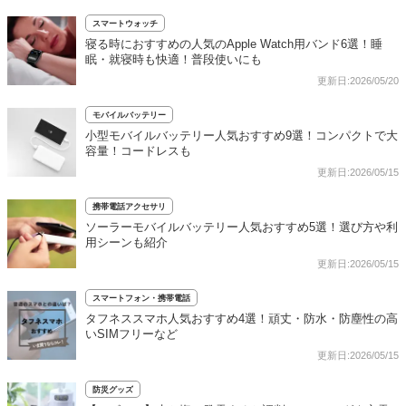
スマートウォッチ
寝る時におすすめの人気のApple Watch用バンド6選！睡
眠・就寝時も快適！普段使いにも
更新日:2026/05/20
モバイルバッテリー
小型モバイルバッテリー人気おすすめ9選！コンパクトで大
容量！コードレスも
更新日:2026/05/15
携帯電話アクセサリ
ソーラーモバイルバッテリー人気おすすめ5選！選び方や利
用シーンも紹介
更新日:2026/05/15
スマートフォン・携帯電話
タフネススマホ人気おすすめ4選！頑丈・防水・防塵性の高
いSIMフリーなど
更新日:2026/05/15
防災グッズ