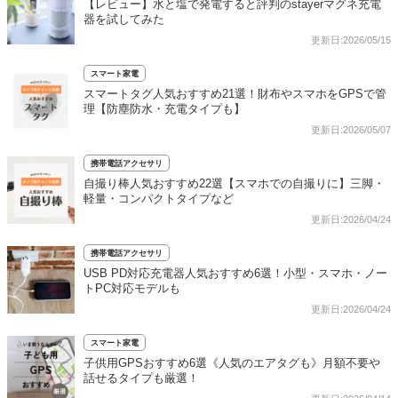
【レビュー】水と塩で発電すると評判のstayerマグネ充電
器を試してみた
更新日:2026/05/15
スマート家電
スマートタグ人気おすすめ21選！財布やスマホをGPSで管
理【防塵防水・充電タイプも】
更新日:2026/05/07
携帯電話アクセサリ
自撮り棒人気おすすめ22選【スマホでの自撮りに】三脚・
軽量・コンパクトタイプなど
更新日:2026/04/24
携帯電話アクセサリ
USB PD対応充電器人気おすすめ6選！小型・スマホ・ノー
トPC対応モデルも
更新日:2026/04/24
スマート家電
子供用GPSおすすめ6選《人気のエアタグも》月額不要や
話せるタイプも厳選！