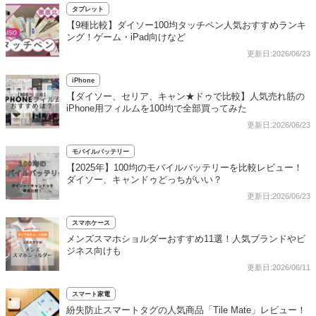
タブレット
【9種比較】ダイソー100均タッチペン人気おすすめランキ
ング！ゲーム・iPad向けなど
更新日:2026/06/23
iPhone
【ダイソー、セリア、キャン★ドゥで比較】人気売れ筋の
iPhone用フィルムを100均で全部買ってみた
更新日:2026/06/23
モバイルバッテリー
【2025年】100均のモバイルバッテリーを比較レビュー！
ダイソー、キャンドゥどっちがいい？
更新日:2026/06/23
スマホケース
メンズスマホショルダーおすすめ11選！人気ブランドやビ
ジネス向けも
更新日:2026/06/11
スマート家電
紛失防止スマートタグの人気商品「Tile Mate」レビュー！