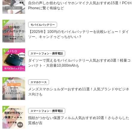
自分の声しか拾わないイヤホンマイク人気おすすめ15選！PCやi
Phoneに繋ぐ有線など
5
モバイルバッテリー
【2025年】100均のモバイルバッテリーを比較レビュー！ダイ
ソー、キャンドゥどっちがいい？
6
スマートフォン・携帯電話
ダイソーで買えるモバイルバッテリー人気おすすめ3選！軽量コ
ンパクト・大容量10,000mAhも
7
スマホケース
メンズスマホショルダーおすすめ11選！人気ブランドやビジネ
ス向けも
8
スマートフォン・携帯電話
指紋がつかない保護フィルム人気おすすめ10選！さらさらした
質感が吉