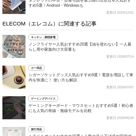
タブレットの中古・型落ち品を選ぶ際の注意点＆人気おす
すめ5選！Android・Windowsも
更新日:2024/12/02
ELECOM（エレコム）に関連する記事
キッチン・調理家電
ノンフライヤー人気おすすめ20選【油を使わない】一人暮
らし用や家族向け大容量も
更新日:2026/07/14
カー用品
シガーソケットグッズ人気おすすめ9選！電源を増設して車
内を快適に！ 使い方も解説
更新日:2026/07/07
ゲーミングデバイス
ゲーミングキーボード・マウスセットおすすめ5選！初心者
にも人気の有線・無線モデルを比較
更新日:2026/06/28
旅行用品