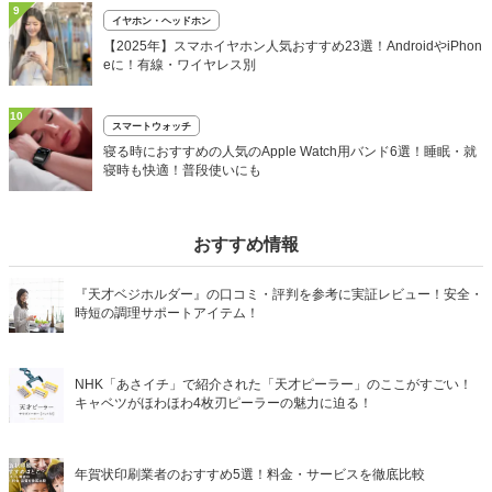
9
イヤホン・ヘッドホン
【2025年】スマホイヤホン人気おすすめ23選！AndroidやiPhon
eに！有線・ワイヤレス別
10
スマートウォッチ
寝る時におすすめの人気のApple Watch用バンド6選！睡眠・就
寝時も快適！普段使いにも
おすすめ情報
『天才ベジホルダー』の口コミ・評判を参考に実証レビュー！安全・
時短の調理サポートアイテム！
NHK「あさイチ」で紹介された「天才ピーラー」のここがすごい！
キャベツがほわほわ4枚刃ピーラーの魅力に迫る！
年賀状印刷業者のおすすめ5選！料金・サービスを徹底比較