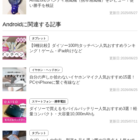
Amazonのハンディ扇風機（携帯扇風機）をレビュー！使
い勝手を検証
更新日:2025/05/27
Androidに関連する記事
タブレット
【9種比較】ダイソー100均タッチペン人気おすすめランキ
ング！ゲーム・iPad向けなど
更新日:2026/06/23
イヤホン・ヘッドホン
自分の声しか拾わないイヤホンマイク人気おすすめ15選！
PCやiPhoneに繋ぐ有線など
更新日:2026/06/25
スマートフォン・携帯電話
ダイソーで買えるモバイルバッテリー人気おすすめ3選！軽
量コンパクト・大容量10,000mAhも
更新日:2025/07/11
タブレット