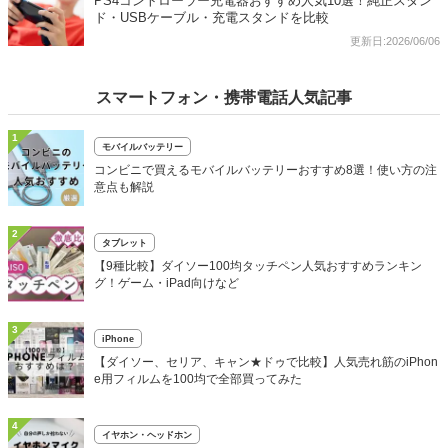
PS4コントローラー充電器おすすめ人気10選！純正スタン
ド・USBケーブル・充電スタンドを比較
更新日:2026/06/06
スマートフォン・携帯電話人気記事
1
モバイルバッテリー
コンビニで買えるモバイルバッテリーおすすめ8選！使い方の注
意点も解説
2
タブレット
【9種比較】ダイソー100均タッチペン人気おすすめランキン
グ！ゲーム・iPad向けなど
3
iPhone
【ダイソー、セリア、キャン★ドゥで比較】人気売れ筋のiPhon
e用フィルムを100均で全部買ってみた
4
イヤホン・ヘッドホン