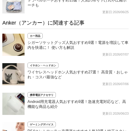
トラベルポーチおすすめ15選！人気の吊り下げ式や圧縮ポ
ーチも
更新日:2026/06/25
Anker（アンカー）に関連する記事
カー用品
シガーソケットグッズ人気おすすめ9選！電源を増設して車
内を快適に！ 使い方も解説
更新日:2026/07/07
イヤホン・ヘッドホン
ワイヤレスヘッドホン人気おすすめ27選！ 高音質・おしゃ
れ・コスパ最強など
更新日:2026/07/06
携帯電話アクセサリ
Android用充電器人気おすすめ9選！急速充電対応など、高
機能な商品も紹介
更新日:2026/06/23
ゲーミングデバイス