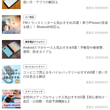
使い方・アプリの解説も
更新日:2026/06/09
カー用品
FMトランスミッター人気おすすめ15選！車でiPhoneの音楽
を聴く！ Bluetooth対応も
更新日:2026/06/09
携帯電話アクセサリ
Androidスマホケース人気おすすめ8選！手帳型や耐衝撃、
透明、防水タイプも
更新日:2026/05/28
モバイルバッテリー
コンビニで買えるモバイルバッテリーおすすめ8選！使い方
の注意点も解説
更新日:2026/05/27
スマートウォッチ
女性向けアップルウォッチ人気おすすめ5選【初心者向け・
血圧・心拍数・月経予測機能も】
更新日:2026/05/21