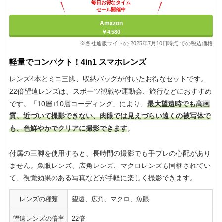
毎日お得なタイム
セール開催中
Amazon
￥4,580
※各社通販サイトの 2025年7月10日時点 での税込価格
軽量でコンパクト！4in1 スマホレンズ
レンズ4本とミニ三脚、収納バッグが付いたお得なセットです。
22倍望遠レンズは、スポーツ観戦や運動会、旅行などにおすすめ
です。「10層+10層コーディング」により、
最大望遠時でも高画
質、近づいて撮影できない、肉眼では見えづらい遠くの被写体で
も、色鮮やかでクリアに撮影できます
。
付属の三脚を使用すると、長時間の撮影でも手ブレの心配があり
ません。魚眼レンズ、広角レンズ、マクロレンズも同梱されてい
て、視覚効果のある写真などが手軽に楽しく撮影できます。
レンズの種類
望遠、広角、マクロ、魚眼
望遠レンズの倍率
22倍