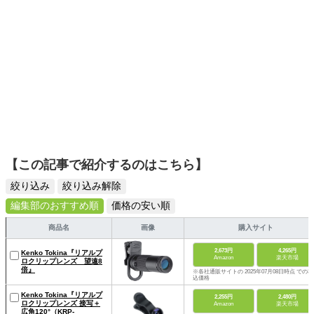
【この記事で紹介するのはこちら】
絞り込み
絞り込み解除
編集部のおすすめ順
価格の安い順
商品名
画像
購入サイト
2,673円
4,265円
Kenko Tokina『リアルプ
Amazon
楽天市場
ロクリップレンズ 望遠8
倍』
※各社通販サイトの 2025年07月08日時点 での税
込価格
Kenko Tokina『リアルプ
2,255円
2,480円
ロクリップレンズ 接写＋
Amazon
楽天市場
広角120°（KRP-