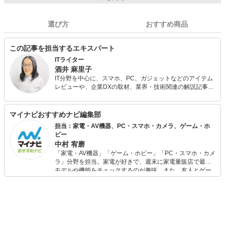
選び方
おすすめ商品
この記事を担当するエキスパート
ITライター
酒井 麻里子
IT分野を中心に、スマホ、PC、ガジェットなどのアイテム
レビューや、企業DXの取材、業界・技術関連の解説記事な
どを手がける。 noteでは、趣味で集めているプログラミン
グロボットの話題なども発信。テレワーク×メタバースの可
能性を考えるWEBマガジン『Zat's VR』運営。株式会社ウ
マイナビおすすめナビ編集部
レルブン代表。
担当：家電・AV機器、PC・スマホ・カメラ、ゲーム・ホ
ビー
中村 宥磨
「家電・AV機器」「ゲーム・ホビー」「PC・スマホ・カメ
ラ」分野を担当。家電が好きで、週末に家電量販店で最新
モデルや機能をチェックするのが趣味。また、友人とゲー
ムを楽しみながら、新作タイトルやイベント情報もいち早
くキャッチ。記事を通して、生活の質を底上げしてくれる
スタイリッシュで使いやすい家電や、みんなで楽しめるゲ
ームを発信していきます！