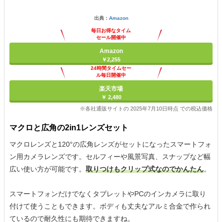
出典：
Amazon
毎日お得なタイム
セール開催中
Amazon
￥2,255
24時間タイムセー
ル毎日開催中
楽天市場
￥ 2,480
※各社通販サイトの 2025年7月10日時点 での税込価格
マクロと広角の2in1レンズセット
マクロレンズと120°の広角レンズがセットになったスマートフォ
ン用カメラレンズです。セルフィーや風景写真、スナップなど幅
広い使い方が可能です。
取りつけもクリップ式なのでかんたん
。
スマートフォンだけでなくタブレットやPCのインカメラに取り
付けて使うこともできます。ボディも丈夫なアルミ合金で作られ
ているので耐久性にも期待できますね。