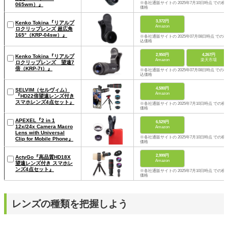
※各社通販サイトの 2025年7月10日時点 での税
065wm）』
価格
3,372円
Kenko Tokina『リアルプ
Amazon
ロクリップレンズ 超広角
165°（KRP-04sw）』
※各社通販サイトの 2025年07月08日時点 での税
込価格
2,950円
4,267円
Kenko Tokina『リアルプ
Amazon
楽天市場
ロクリップレンズ 望遠7
倍（KRP-7t）』
※各社通販サイトの 2025年07月08日時点 での税
込価格
4,580円
SELVIM（セルヴィム）
Amazon
『HD22倍望遠レンズ付き
スマホレンズ4点セット』
※各社通販サイトの 2025年7月10日時点 での税
価格
APEXEL『2 in 1
6,529円
12x/24x Camera Macro
Amazon
Lens with Universal
※各社通販サイトの 2025年7月10日時点 での税
Clip for Mobile Phone』
価格
2,999円
ActyGo『高品質HD18X
Amazon
望遠レンズ付き スマホレ
ンズ4点セット』
※各社通販サイトの 2025年7月10日時点 での税
価格
レンズの種類を把握しよう