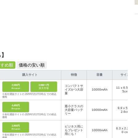
ら】
すすめ順
価格の安い順
購入サイト
特徴
容量
サイズ
3,990円
3,990〜円
コンパクトサ
11 x 6.5 x 2.
Amazon
楽天市場
イズかつ大容
10000mAh
5cm
量
※各社通販サイトの 2025年5月27日時点 での税込
価格
4,490円
最小クラスの
9.9 x 5.2 x
Amazon
大容量バッテ
10000mAh
2.6cm
リー
※各社通販サイトの 2025年5月27日時点 での税込
価格
2,990円
ビジネス用に
6.3 x 2.2 x 1
Amazon
もプレゼント
10000mAh
0 cm
用にも！
※各社通販サイトの 2025年5月27日時点 での税込
価格