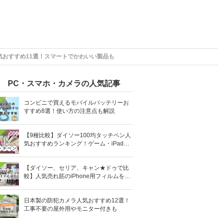
気おすすめ11選！スマートでかわいい製品も
PC・スマホ・カメラの人気記事
コンビニで買えるモバイルバッテリーお
すすめ8選！使い方の注意点も解説
【9種比較】ダイソー100均タッチペン人
気おすすめランキング！ゲーム・iPad向
けなど
【ダイソー、セリア、キャン★ドゥで比
較】人気売れ筋のiPhone用フィルムを10
0均で全部買ってみた
日本製の防犯カメラ人気おすすめ12選！
工事不要の屋外用やモニター付きも