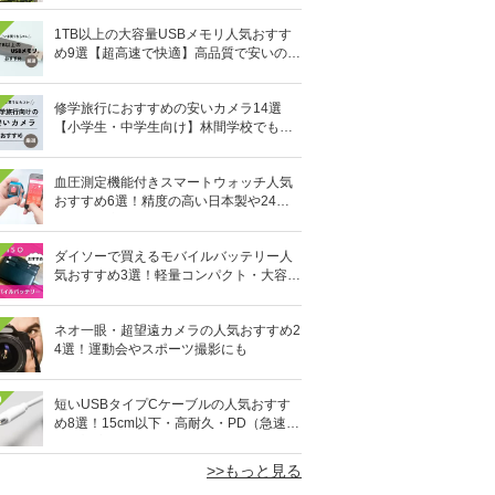
1TB以上の大容量USBメモリ人気おすす
め9選【超高速で快適】高品質で安いのは
どれ？
修学旅行におすすめの安いカメラ14選
【小学生・中学生向け】林間学校でも活
躍！
血圧測定機能付きスマートウォッチ人気
おすすめ6選！精度の高い日本製や24時
間自動測定も
ダイソーで買えるモバイルバッテリー人
気おすすめ3選！軽量コンパクト・大容量
10,000mAhも
ネオ一眼・超望遠カメラの人気おすすめ2
4選！運動会やスポーツ撮影にも
0
短いUSBタイプCケーブルの人気おすす
め8選！15cm以下・高耐久・PD（急速充
電）対応も
>>もっと見る