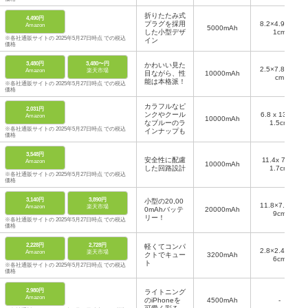
折りたたみ式
4,490円
プラグを採用
8.2×4.95×3.
Amazon
5000mAh
した小型デザ
1cm
※各社通販サイトの 2025年5月27日時点 での税込
イン
価格
3,480円
3,480〜円
かわいい見た
2.5×7.8×5.8
Amazon
楽天市場
目ながら、性
10000mAh
cm
能は本格派！
※各社通販サイトの 2025年5月27日時点 での税込
価格
カラフルなピ
2,031円
ンクやクール
6.8 x 13.1 x
Amazon
10000mAh
なブルーのラ
1.5cm
※各社通販サイトの 2025年5月27日時点 での税込
インナップも
価格
3,548円
安全性に配慮
11.4x 7.0 x
Amazon
10000mAh
した回路設計
1.7cm
※各社通販サイトの 2025年5月27日時点 での税込
価格
3,140円
3,890円
小型の20,00
11.8×7.2×2.
Amazon
楽天市場
0mAhバッテ
20000mAh
9cm
リー！
※各社通販サイトの 2025年5月27日時点 での税込
価格
2,228円
2,728円
軽くてコンパ
2.8×2.4×10.
Amazon
楽天市場
クトでキュー
3200mAh
6cm
ト
※各社通販サイトの 2025年5月27日時点 での税込
価格
2,980円
ライトニング
Amazon
のiPhoneを
4500mAh
-