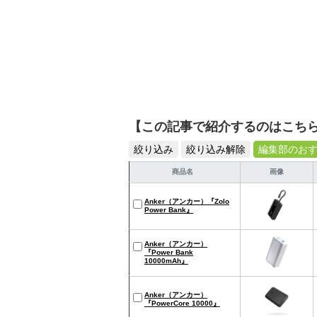
【この記事で紹介するのはこち
絞り込み
絞り込み解除
編集部のお
商品名
画像
Anker（アンカー）『Zolo
Power Bank』
Anker（アンカー）
『Power Bank
10000mAh』
Anker（アンカー）
『PowerCore 10000』