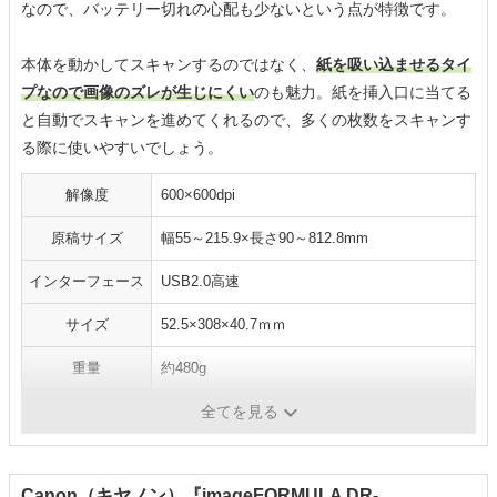
なので、バッテリー切れの心配も少ないという点が特徴です。
本体を動かしてスキャンするのではなく、
紙を吸い込ませるタイ
プなので画像のズレが生じにくい
のも魅力。紙を挿入口に当てる
と自動でスキャンを進めてくれるので、多くの枚数をスキャンす
る際に使いやすいでしょう。
解像度
600×600dpi
原稿サイズ
幅55～215.9×長さ90～812.8mm
インターフェース
USB2.0高速
サイズ
52.5×308×40.7ｍｍ
重量
約480g
OCR機能
-
全てを見る
Canon（キヤノン）『imageFORMULA DR-