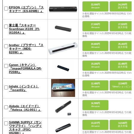
22,000円
24,200円
EPSON（エプソン）『ス
Amazon
楽天市場
キャナー（ES-60WB）』
※各社通販サイトの 2025年09月01日時点 での税
込価格
27,000円
27,820円
富士通『スキャナー
Amazon
楽天市場
ScanSnap iX100（FI-
IX100A）』
※各社通販サイトの 2025年9月4日時点 での税込
価格
20,800円
25,402円
brother（ブラザー）『ス
Amazon
楽天市場
キャナー（MDS-
820W）』
※各社通販サイトの 2025年9月4日時点 での税込
価格
19,200円
22,480円
Canon（キヤノン）
Amazon
楽天市場
『imageFORMULA DR-
P208II』
※各社通販サイトの 2025年09月01日時点 での税
込価格
12,480円
12,840円
Inlight（インライト）
Amazon
Yahoo!ショッピング
『iscan02』
※各社通販サイトの 2025年9月4日時点 での税込
価格
16,999円
Aidodo（エイドード）
Amazon
『Aoleca（A1-001）』
※各社通販サイトの 2025年9月4日時点 での税込
価格
SANWA SUPPLY（サン
13,227円
14,540円
ワサプライ）『ハンディ
Amazon
楽天市場
スキャナ（PSC-
※各社通販サイトの 2025年9月4日時点 での税込
HS2BK）』