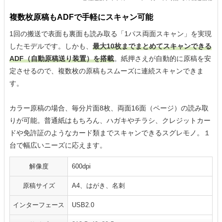
複数枚原稿もADFで手軽にスキャン可能
1回の搬送で表面も裏面も読み取る「1パス両面スキャン」を実現
したモデルです。しかも、
最大10枚までまとめてスキャンできる
ADF（自動原稿送り装置）を搭載
。紙押さえが自動的に原稿を安
定させるので、複数枚の原稿もスムーズに連続スキャンできま
す。
カラー原稿の場合、毎分片面8枚、両面16面（ページ）の読み取
りが可能。普通紙はもちろん、ハガキやチラシ、クレジットカー
ドや免許証のようなカード類までスキャンできるスグレモノ。１
台で幅広いニーズに応えます。
解像度
600dpi
原稿サイズ
A4、はがき、名刺
インターフェース
USB2.0