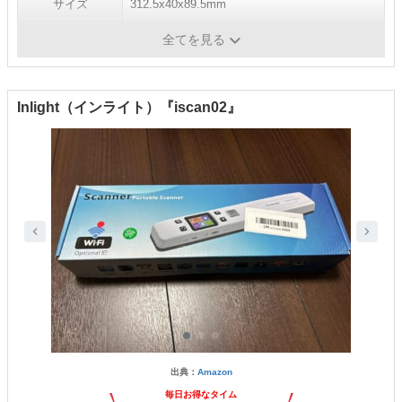
サイズ
312.5x40x89.5mm
重量
600g
全てを見る
Inlight（インライト）『iscan02』
出典：
Amazon
毎日お得なタイム