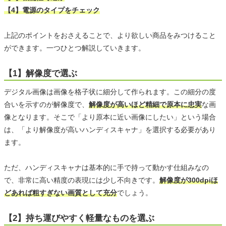
【4】電源のタイプをチェック
上記のポイントをおさえることで、より欲しい商品をみつけること
ができます。一つひとつ解説していきます。
【1】解像度で選ぶ
デジタル画像は画像を格子状に細分して作られます。この細分の度
合いを示すのが解像度で、
解像度が高いほど精細で原本に忠実
な画
像となります。そこで「より原本に近い画像にしたい」という場合
は、「より解像度が高いハンディスキャナ」を選択する必要があり
ます。
ただ、ハンディスキャナは基本的に手で持って動かす仕組みなの
で、非常に高い精度の表現には少し不向きです。
解像度が300dpiほ
どあれば粗すぎない画質として充分
でしょう。
【2】持ち運びやすく軽量なものを選ぶ