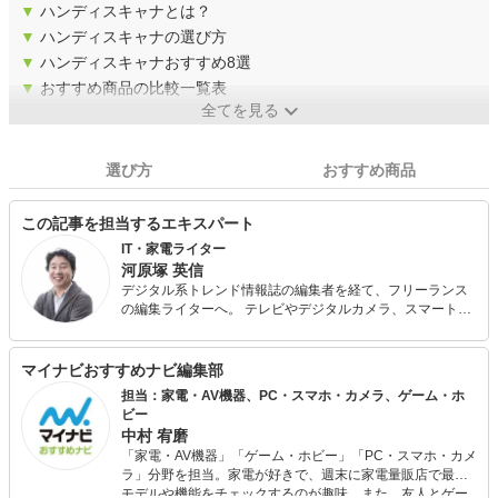
▼
ハンディスキャナとは？
▼
ハンディスキャナの選び方
▼
ハンディスキャナおすすめ8選
▼
おすすめ商品の比較一覧表
全てを見る
選び方
おすすめ商品
この記事を担当するエキスパート
IT・家電ライター
河原塚 英信
デジタル系トレンド情報誌の編集者を経て、フリーランス
の編集ライターへ。 テレビやデジタルカメラ、スマートフ
ォン、ドローンなどのデジタル製品を中心に執筆。 生活家
電専門サイト『家電 Watch』の編集記者でもある。
マイナビおすすめナビ編集部
担当：家電・AV機器、PC・スマホ・カメラ、ゲーム・ホ
ビー
中村 宥磨
「家電・AV機器」「ゲーム・ホビー」「PC・スマホ・カメ
ラ」分野を担当。家電が好きで、週末に家電量販店で最新
モデルや機能をチェックするのが趣味。また、友人とゲー