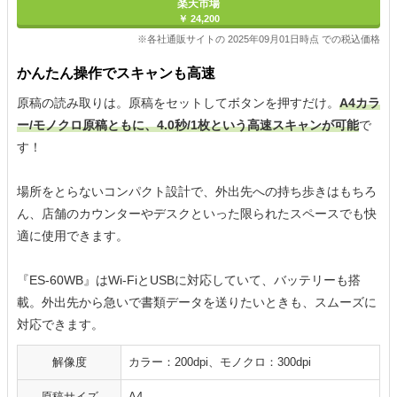
楽天市場
￥ 24,200
※各社通販サイトの 2025年09月01日時点 での税込価格
かんたん操作でスキャンも高速
原稿の読み取りは。原稿をセットしてボタンを押すだけ。
A4カラ
ー/モノクロ原稿ともに、4.0秒/1枚という高速スキャンが可能
で
す！
場所をとらないコンパクト設計で、外出先への持ち歩きはもちろ
ん、店舗のカウンターやデスクといった限られたスペースでも快
適に使用できます。
『ES-60WB』はWi-FiとUSBに対応していて、バッテリーも搭
載。外出先から急いで書類データを送りたいときも、スムーズに
対応できます。
解像度
カラー：200dpi、モノクロ：300dpi
原稿サイズ
A4