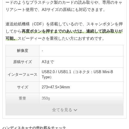
ードのようなプラスチック製のカードの読み取りや、専用のキャ
リアシート使用で、A3サイズの原稿にも対応できます。
連送給紙機構（CDF）を搭載しているので、スキャンボタンを押
してから
再度ボタンを押すまでのあいだは、連続して読み取りが
可能。
スピーディーさを重視したい方におすすめです。
解像度
-
原稿サイズ
A3まで
USB2.0 / USB1.1（コネクタ：USB Mini-B
インターフェース
Type）
サイズ
273×47.5×34mm
重量
350g
OCR機能
〇
全てを見る
ハンディスキャナの売れ筋をチェック