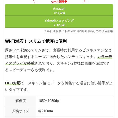
セール開催中
Amazon
￥12,480
Yahoo!ショッピング
￥ 12,840
※各社通販サイトの 2025年9月4日時点 での税込価格
Wi-Fi対応！ スリムで携帯に便利
厚さ3cm未満のスリムさで、出張時に利用するビジネスマンなど
携帯性を重視するニーズに適合したハンディスキャナ。
カラーデ
ィスプレイが搭載
されており、スキャン2秒後に画面を確認でき
るスピーディーさも便利です。
OCR対応
で、スキャン後にデータを編集する場合に使い勝手がよ
いタイプです。
解像度
1050×1050dpi
原稿サイズ
幅216mm