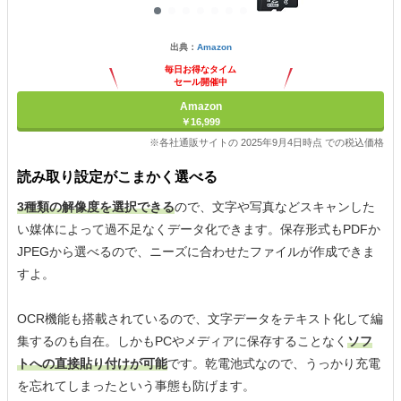
出典：
Amazon
毎日お得なタイム
セール開催中
Amazon
￥16,999
※各社通販サイトの 2025年9月4日時点 での税込価格
読み取り設定がこまかく選べる
3種類の解像度を選択できる
ので、文字や写真などスキャンした
い媒体によって過不足なくデータ化できます。保存形式もPDFか
JPEGから選べるので、ニーズに合わせたファイルが作成できま
すよ。
OCR機能も搭載されているので、文字データをテキスト化して編
集するのも自在。しかもPCやメディアに保存することなく
ソフ
トへの直接貼り付けが可能
です。乾電池式なので、うっかり充電
を忘れてしまったという事態も防げます。