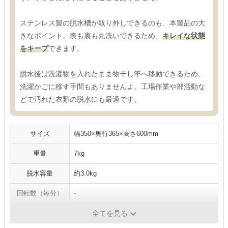
ステンレス製の脱水槽が取り外しできるのも、本製品の大
きなポイント。表も裏も丸洗いできるため、
キレイな状態
をキープ
できます。
脱水後は洗濯物を入れたまま物干し竿へ移動できるため、
洗濯かごに移す手間もありませんよ。工場作業や部活動な
どで汚れた衣類の脱水にも最適です。
サイズ
幅350×奥行365×高さ600mm
重量
7kg
脱水容量
約3.0kg
回転数（毎分）
-
脱水槽の素材
ステンレス
全てを見る