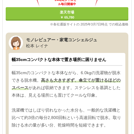
ル毎日開催中
楽天市場
￥ 65,780
※各社通販サイトの 2025年3月7日時点 での税込価格
モノレビュアー・家電コンシェルジュ
松本 レイナ
幅35cmコンパクトな本体で置き場所に困りません
幅35cmのコンパクトな本体ながら、6.0kgの洗濯物が脱水
できる脱水機。
高さも大きすぎず、傘立てが置けるほどの
スペース
があれば収納できます。ステンレスを基調とした
本体は、見える場所にも置けてクールな印象。
洗濯機ではしぼり切れなかった水分も、一般的な洗濯機と
比べて約3倍の毎分2,800回転という高速回転で脱水。取り
除ける水の量が多い分、乾燥時間を短縮できます。