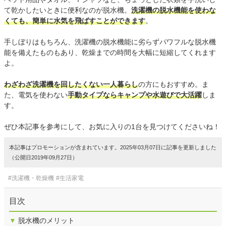
て乾かしたいときに便利なのが脱水機。
洗濯機の脱水機能を使わな
くても、簡単に水気を飛ばすことができます
。
手しぼりはもちろん、洗濯機の脱水機能に劣らずパワフルな脱水機
能を備えたものもあり、乾燥までの時間を大幅に短縮してくれます
よ。
わざわざ洗濯機を回したくない一人暮らし
の方にもおすすめ。ま
た、電気を使わない
手動タイプならキャンプや水遊びで大活躍
しま
す。
ぜひ本記事を参考にして、お気に入りの1台を見つけてくださいね！
本記事はプロモーションが含まれています。2025年03月07日に記事を更新しました
（公開日2019年09月27日）
#洗濯機・乾燥機
#生活家電
目次
▼
脱水機のメリット