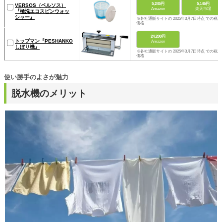
5,245円
5,146円
VERSOS（ベルソス）
Amazon
楽天市場
『極洗エコスピンウォッ
シャー』
※各社通販サイトの 2025年3月7日時点 での税込
価格
24,200円
トップマン『PESHANKO
Amazon
しぼり機』
※各社通販サイトの 2025年3月7日時点 での税込
価格
使い勝手のよさが魅力
脱水機のメリット