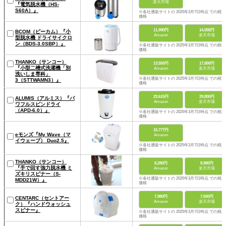
楽天市場
『電気脱水機（HS-
S60A）』
※各社通販サイトの 2025年3月7日時点 での税込
価格
11,990円
14,058円
BCOM（ビーカム）『小
Amazon
楽天市場
型脱水機 ドライサイクロ
ン（BDS-3.0SBP）』
※各社通販サイトの 2025年3月7日時点 での税込
価格
THANKO（サンコー）
13,550円
17,800円
『小型二槽式洗濯機「別
Amazon
楽天市場
洗いしま専科」
※各社通販サイトの 2025年3月7日時点 での税込
3（STTWAMN3）』
価格
23,615円
29,800円
ALUMIS（アルミス）『パ
Amazon
楽天市場
ワフルスピンドライ
（APD-6.0）』
※各社通販サイトの 2025年3月7日時点 での税込
価格
15,777円
eモンズ『My Wave（マ
Amazon
イウェーブ） Duo2.5』
※各社通販サイトの 2025年3月7日時点 での税込
価格
THANKO（サンコー）
8,280円
8,980円
『手で回す強力脱水機 ミ
Amazon
楽天市場
ズキリスピナー（S-
※各社通販サイトの 2025年3月7日時点 での税込
MDD21W）』
価格
7,980円
7,500円
CENTARC（セントアー
Amazon
楽天市場
ク）『ハンドウォッシュ
スピナー』
※各社通販サイトの 2025年3月7日時点 での税込
価格