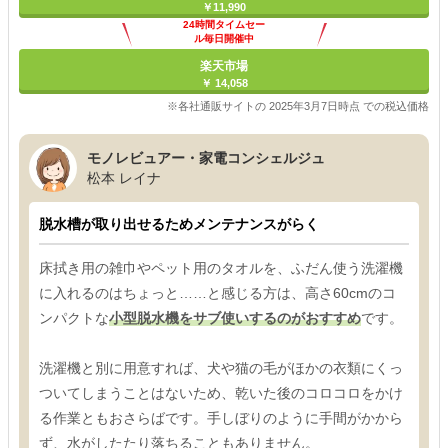
￥11,990
24時間タイムセー
ル毎日開催中
楽天市場
￥ 14,058
※各社通販サイトの 2025年3月7日時点 での税込価格
モノレビュアー・家電コンシェルジュ
松本 レイナ
脱水槽が取り出せるためメンテナンスがらく
床拭き用の雑巾やペット用のタオルを、ふだん使う洗濯機
に入れるのはちょっと……と感じる方は、高さ60cmのコ
ンパクトな
小型脱水機をサブ使いするのがおすすめ
です。
洗濯機と別に用意すれば、犬や猫の毛がほかの衣類にくっ
ついてしまうことはないため、乾いた後のコロコロをかけ
る作業ともおさらばです。手しぼりのように手間がかから
ず、水がしたたり落ちることもありません。