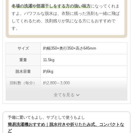
冬場の洗濯や部屋干しをする方の強い味方
になってくれま
すよ。パワフルな脱水は、衣類に残った洗剤も一緒に飛ば
してくれるため、洗剤残りが気になる方にもおすすめで
す。
サイズ
約幅350×奥行350×高さ645mm
重量
11.5kg
脱水容量
約6kg
回転数（毎分）
約2,800～3,000
脱水槽の素材
ステンレス
全てを見る
予備に置いてもよし、サブとして使うもよし
簡易洗濯機おすすめ｜脱水付きや折りたたみ式、コンパクトな
ど