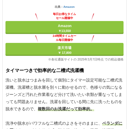
出典：
Amazon
毎日お得なタイム
セール開催中
Amazon
￥13,550
24時間タイムセー
ル毎日開催中
楽天市場
￥ 17,800
※各社通販サイトの 2025年3月7日時点 での税込価格
タイマーつきで効率的な二槽式洗濯機
洗いと脱水はつまみを回して個別にタイマー設定可能な二槽式洗
濯機。洗濯槽と脱水層を別々に動かせるので、色移りの気になる
ジーンズと汚れた作業着など分けて洗いたい衣類が重なってしま
っても問題ありません。洗濯を回している間に先に洗ったものを
脱水できるので、
複数回のお洗濯だって効率的。
洗浄や脱水がパワフルな二槽式のよさをそのままに、
ベランダに