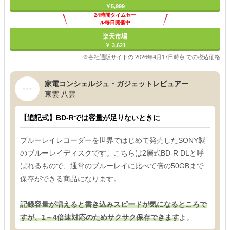
￥5,999
24時間タイムセー
ル毎日開催中
楽天市場
￥ 3,621
※各社通販サイトの 2026年4月17日時点 での税込価格
家電コンシェルジュ・ガジェットレビュアー
東雲 八雲
【追記式】BD-Rでは容量が足りないときに
ブルーレイレコーダーを世界ではじめて発売したSONY製
のブルーレイディスクです。こちらは2層式BD-R DLと呼
ばれるもので、通常のブルーレイに比べて倍の50GBまで
保存ができる商品になります。
記録容量が増えると書き込みスピードが気になるところで
すが、1～4倍速対応のためサクサク保存できます
よ。