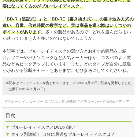
要になってくるのがブルーレイディスク。
「BD-R（追記式）」と「BD-RE（書き換え式）」の書き込み方式の
違い、容量、倍速時間の数字など、実は商品を選ぶ際はいくつかの
ポイントがあります
。多くの製品があるので、どれを選んだらよい
か迷ってしまう人も多いのではないでしょうか。
本記事では、ブルーレイディスクの選び方とおすすめ商品をご紹
介。ソニーやパナソニックなど人気メーカーほか、コスパのよい製
品などもピックアップしています。また、どのタイプが自分に最適
かがわかる診断チャートもあります。ぜひ参考にしてくださいね。
本記事はプロモーションが含まれています。2026年04月20日に記事を更新しました
（公開日2019年09月27日）
#ブルーレイレコーダー
#パソコン周辺機器
#メモリーカード･記録メディア
目次
▼
ブルーレイディスクとDVDの違い
▼
タイプ別診断！ 自分に最適なブルーレイディスクは？