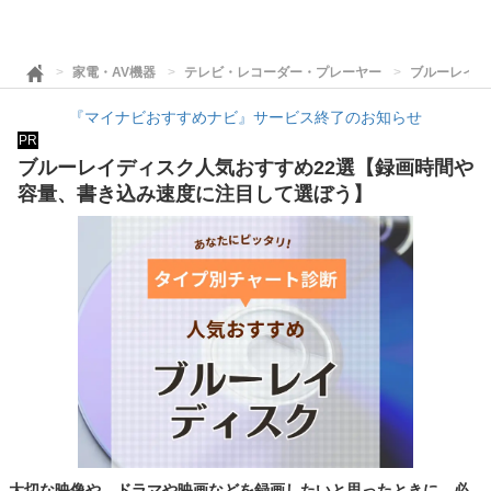
家電・AV機器
テレビ・レコーダー・プレーヤー
ブルーレイデ
『マイナビおすすめナビ』サービス終了のお知らせ
PR
ブルーレイディスク人気おすすめ22選【録画時間や
容量、書き込み速度に注目して選ぼう】
大切な映像や、ドラマや映画などを録画したいと思ったときに、必