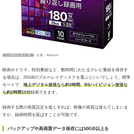
出典：Amazon
この商品を見る
映画やドラマ、特別番組など、数時間にわたるテレビ番組を保存す
る場合は、25GBのブルーレイディスクを選ぶといいでしょう。標準
モードで、
地上デジタル放送なら約3時間、BSハイビジョン放送な
ら約2時間10分
録画できます。
録画する際の画質設定を低くすれば、映像の画質は落ちてしまいま
すが、録画時間を延ばすことが可能です。
バックアップや高画質データ保存には50GB以上を