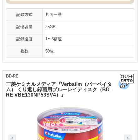
記録方式
片面一層
記憶容量
25GB
記録速度
1〜6倍速
枚数
50枚
BD-RE
三菱ケミカルメディア『Verbatim（バーベイタ
ム） くり返し録画用ブルーレイディスク（BD-
RE VBE130NP53SV4）』