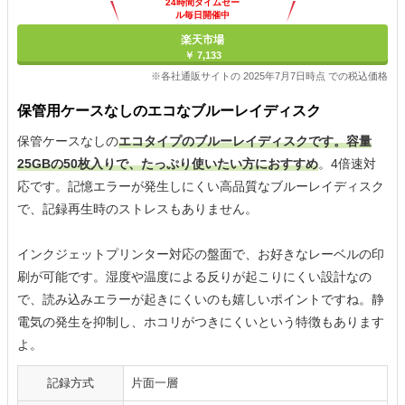
24時間タイムセー
ル毎日開催中
楽天市場
￥ 7,133
※各社通販サイトの 2025年7月7日時点 での税込価格
保管用ケースなしのエコなブルーレイディスク
保管ケースなしの
エコタイプのブルーレイディスクです。容量
25GBの50枚入りで、たっぷり使いたい方におすすめ
。4倍速対
応です。記憶エラーが発生しにくい高品質なブルーレイディスク
で、記録再生時のストレスもありません。
インクジェットプリンター対応の盤面で、お好きなレーベルの印
刷が可能です。湿度や温度による反りが起こりにくい設計なの
で、読み込みエラーが起きにくいのも嬉しいポイントですね。静
電気の発生を抑制し、ホコリがつきにくいという特徴もあります
よ。
記録方式
片面一層