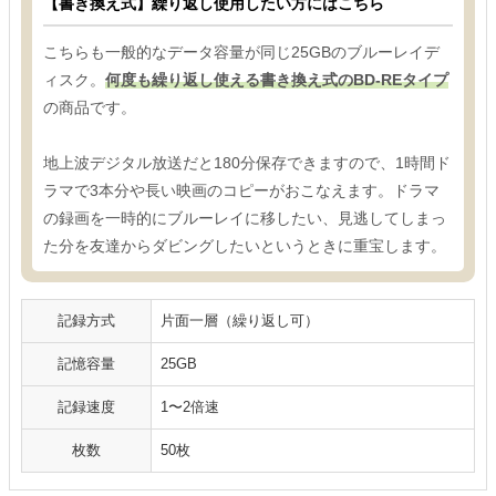
【書き換え式】繰り返し使用したい方にはこちら
こちらも一般的なデータ容量が同じ25GBのブルーレイデ
ィスク。
何度も繰り返し使える書き換え式のBD-REタイプ
の商品です。
地上波デジタル放送だと180分保存できますので、1時間ド
ラマで3本分や長い映画のコピーがおこなえます。ドラマ
の録画を一時的にブルーレイに移したい、見逃してしまっ
た分を友達からダビングしたいというときに重宝します。
記録方式
片面一層（繰り返し可）
記憶容量
25GB
記録速度
1〜2倍速
枚数
50枚