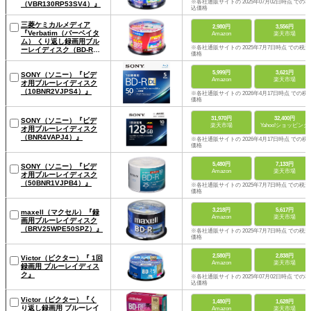
※各社通販サイトの 2025年07月02日時点 での税
（VBR130RP53SV4）』
込価格
三菱ケミカルメディア
2,980円
3,556円
『Verbatim（バーベイタ
Amazon
楽天市場
ム） くり返し録画用ブル
※各社通販サイトの 2025年7月7日時点 での税込
ーレイディスク（BD-RE
価格
VBE130NP53SV4）』
5,999円
3,621円
SONY（ソニー）『ビデ
Amazon
楽天市場
オ用ブルーレイディスク
（10BNR2VJPS4）』
※各社通販サイトの 2026年4月17日時点 での税
価格
31,970円
32,400円
SONY（ソニー）『ビデ
楽天市場
Yahoo!ショッピング
オ用ブルーレイディスク
（BNR4VAPJ4）』
※各社通販サイトの 2026年4月17日時点 での税
価格
5,480円
7,133円
SONY（ソニー）『ビデ
Amazon
楽天市場
オ用ブルーレイディスク
（50BNR1VJPB4）』
※各社通販サイトの 2025年7月7日時点 での税込
価格
3,218円
5,617円
maxell（マクセル）『録
Amazon
楽天市場
画用ブルーレイディスク
（BRV25WPE50SPZ）』
※各社通販サイトの 2025年7月7日時点 での税込
価格
2,580円
2,838円
Victor（ビクター）『 1回
Amazon
楽天市場
録画用 ブルーレイディス
ク』
※各社通販サイトの 2025年07月02日時点 での税
込価格
Victor（ビクター）『く
1,480円
1,628円
り返し録画用 ブルーレイ
Amazon
楽天市場