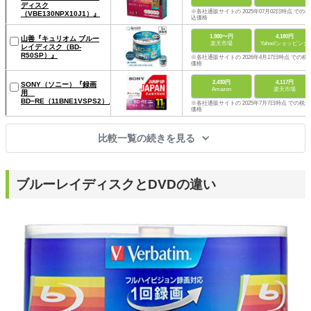
ディスク
※各社通販サイトの 2025年07月02日時点 での税
（VBE130NPX10J1）』
込価格
1,980〜円
4,180円
山善『キュリオム ブルー
楽天市場
Yahoo!ショッピング
レイディスク（‎BD-
R50SP）』
※各社通販サイトの 2026年4月17日時点 での税
価格
2,430円
4,117円
SONY（ソニー）『録画
Amazon
楽天市場
用
BD−RE（11BNE1VSPS2）』
※各社通販サイトの 2025年7月7日時点 での税込
価格
比較一覧の続きを見る
ブルーレイディスクとDVDの違い