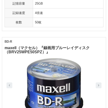
記憶容量
25GB
記録速度
4倍速
枚数
50枚
BD-R
maxell（マクセル）『録画用ブルーレイディスク
（BRV25WPE50SPZ）』