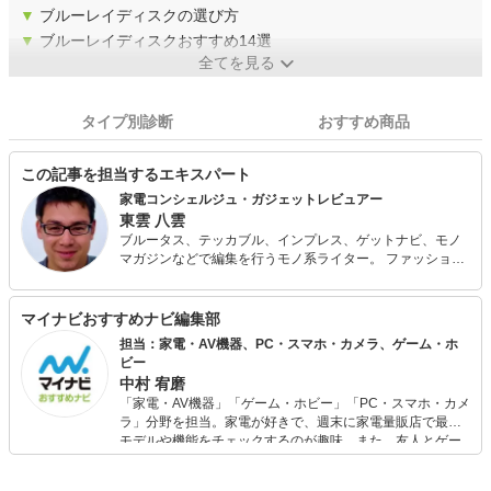
▼
ブルーレイディスクの選び方
▼
ブルーレイディスクおすすめ14選
全てを見る
タイプ別診断
おすすめ商品
この記事を担当するエキスパート
家電コンシェルジュ・ガジェットレビュアー
東雲 八雲
ブルータス、テッカブル、インプレス、ゲットナビ、モノ
マガジンなどで編集を行うモノ系ライター。 ファッション
や家電のスペックだけでなく、ストーリーやブランド性ま
で加味して良い品を探すのが好き。 週6日の秋葉原・銀座
ウォッチや、海外製品の調査まで、とにかく人よりいい品
マイナビおすすめナビ編集部
を探すのが大好き。（今まで購入した家電で家が１軒建つ
担当：家電・AV機器、PC・スマホ・カメラ、ゲーム・ホ
とか建たないとか。）
ビー
中村 宥磨
「家電・AV機器」「ゲーム・ホビー」「PC・スマホ・カメ
ラ」分野を担当。家電が好きで、週末に家電量販店で最新
モデルや機能をチェックするのが趣味。また、友人とゲー
ムを楽しみながら、新作タイトルやイベント情報もいち早
くキャッチ。記事を通して、生活の質を底上げしてくれる