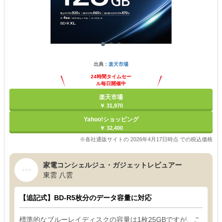
出典：
楽天市場
24時間タイムセー
ル毎日開催中
楽天市場
￥ 31,970
Yahoo!ショッピング
￥ 32,400
※各社通販サイトの 2026年4月17日時点 での税込価格
家電コンシェルジュ・ガジェットレビュアー
東雲 八雲
【追記式】BD-R5枚分のデータ容量に対応
標準的なブルーレイディスクの容量は1枚25GBですが、こ