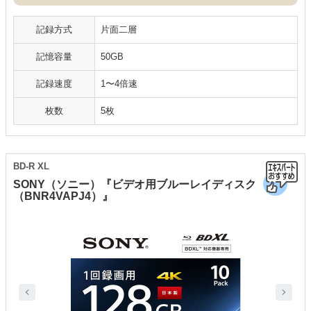
記録方式
片面二層
記憶容量
50GB
記録速度
1〜4倍速
枚数
5枚
BD-R XL
SONY（ソニー）『ビデオ用ブルーレイディスク
（BNR4VAPJ4）』