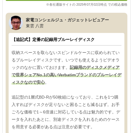
※各社通販サイトの 2025年07月02日時点 での税込価格
家電コンシェルジュ・ガジェットレビュアー
東雲 八雲
【追記式】定番の記録用ブルーレイディスク
収納スペースを取らないスピンドルケースに収められてい
るブルーレイディスクです。いつでも使えるようビデオラ
ックのなかに置いておけます。
記録用のディスクメディア
で世界シェアNo.1の高いVerbatimブランドのブルーレイデ
ィスクなので安心
。
追記型の1層式BD-Rが50枚組になっており、これを1つ購
入すればディスクが足りないと困ることも減るはず。お手
ごろな価格で1～6倍速に対応している点は魅力的です。デ
ータを入れたあとに、別途ディスクを入れるためのケース
を用意する必要がある点は注意が必要です。