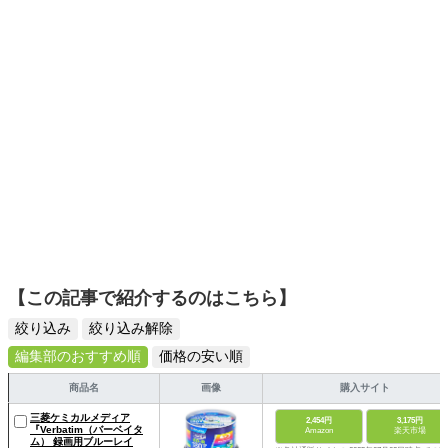
スタイリッシュで使いやすい家電や、みんなで楽しめるゲ
ームを発信していきます！
【この記事で紹介するのはこちら】
絞り込み
絞り込み解除
編集部のおすすめ順
価格の安い順
商品名
画像
購入サイト
三菱ケミカルメディア
2,454円
3,175円
『Verbatim（バーベイタ
Amazon
楽天市場
ム） 録画用ブルーレイ