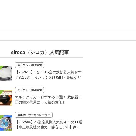
siroca（シロカ）人気記事
キッチン・調理家電
【2026年】3合・3.5合の炊飯器人気おす
すめ15選！おいしく炊けるIH・高級など
キッチン・調理家電
マルチクッカーおすすめ11選！ 炊飯器・
圧力鍋の代用に！人気の象印も
扇風機・サーキュレーター
【2025年】小型扇風機人気おすすめ11選
【卓上扇風機の強力・静音モデル】商品
レビューも紹介