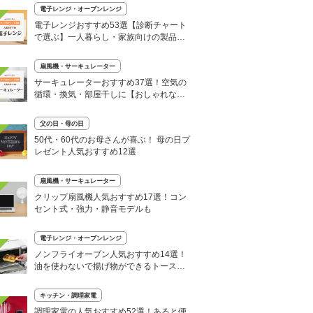
電子レンジ・オーブンレンジ
電子レンジおすすめ53選【診断チャート
で選ぶ】一人暮らし・家族向けの製品も
【2025年】
扇風機・サーキュレーター
サーキュレーターおすすめ37選！空気の
循環・換気・部屋干しに【おしゃれな人
気静音モデルも】
父の日・母の日
50代・60代のお母さんが喜ぶ！ 母の日プ
レゼント人気おすすめ12選
扇風機・サーキュレーター
クリップ扇風機人気おすすめ17選！コン
セント式・強力・静音モデルも
電子レンジ・オーブンレンジ
ノンフライオーブン人気おすすめ14選！
油を使わないで揚げ物ができるトースタ
ー
キッチン・調理家電
調理家電の人気おすすめ52選！あると便