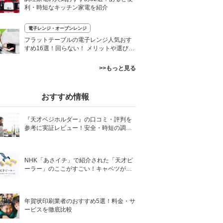
利・時短なキッチン家電を紹介
電子レンジ・オーブンレンジ
0
フラットテーブルの電子レンジ人気おす
すめ16選！回らない！ メリットや選び方
も紹介
>>もっと見る
おすすめ情報
『天才ベジホルダー』の口コミ・評判を
参考に実証レビュー！安全・時短の調理
サポートアイテム！
NHK「あさイチ」で紹介された「天才ピ
ーラー」のここがすごい！キャベツがほ
わほわ4枚刃ピーラーの魅力に迫る！
年賀状印刷業者のおすすめ5選！料金・サ
ービスを徹底比較