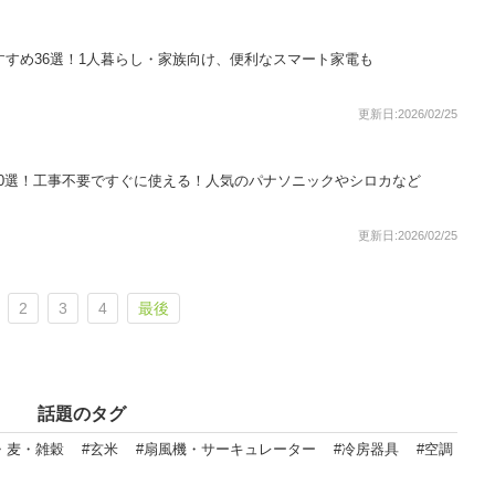
おすすめ36選！1人暮らし・家族向け、便利なスマート家電も
更新日:2026/02/25
0選！工事不要ですぐに使える！人気のパナソニックやシロカなど
更新日:2026/02/25
2
3
4
最後
話題のタグ
・麦・雑穀
#玄米
#扇風機・サーキュレーター
#冷房器具
#空調