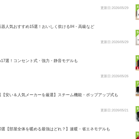
4
更新日:2026/05/29
の炊飯器人気おすすめ15選！おいしく炊けるIH・高級など
5
更新日:2026/05/29
6
17選！コンセント式・強力・静音モデルも
更新日:2026/05/26
7
選【安い＆人気メーカーを厳選】スチーム機能・ポップアップ式も
8
更新日:2026/05/21
0選【部屋全体を暖める最強はどれ？】速暖・省エネモデルも
9