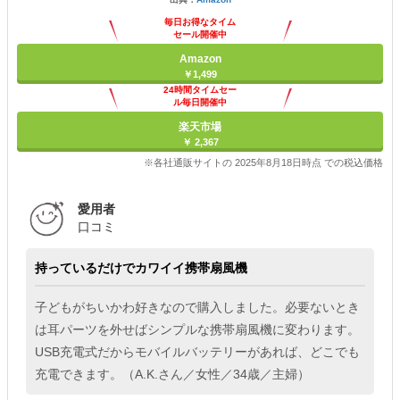
毎日お得なタイム
セール開催中
Amazon
￥1,499
24時間タイムセー
ル毎日開催中
楽天市場
￥ 2,367
※各社通販サイトの 2025年8月18日時点 での税込価格
愛用者
口コミ
持っているだけでカワイイ携帯扇風機
子どもがちいかわ好きなので購入しました。必要ないとき
は耳パーツを外せばシンプルな携帯扇風機に変わります。
USB充電式だからモバイルバッテリーがあれば、どこでも
充電できます。（A.K.さん／女性／34歳／主婦）