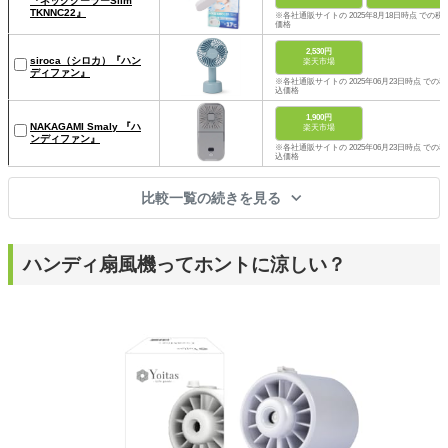
『ネッククーラーSlim
TKNNC22』
※各社通販サイトの 2025年8月18日時点 での税
価格
2,530円
siroca（シロカ）『ハン
楽天市場
ディファン』
※各社通販サイトの 2025年06月23日時点 での税
込価格
1,900円
NAKAGAMI Smaly 『ハ
楽天市場
ンディファン』
※各社通販サイトの 2025年06月23日時点 での税
込価格
比較一覧の続きを見る
ハンディ扇風機ってホントに涼しい？