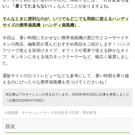
い」「暑くてたまらない！」
なんてことがありますよね。
そんなときに便利なのが、いつでもどこでも気軽に使えるハンディ
サイズの携帯扇風機（ハンディ扇風機）
。
今回は、暑い時期に欠かせない携帯扇風機の選び方とユーザーイチ
オシの商品、編集部が選んだおすすめ商品をご紹介します！ ハンズ
フリーで使える首掛けタイプ、オフィスや電車で使える静かなタイ
プ、キンキンに冷える強力ネッククーラーなど、幅広く厳選しまし
た。
通販サイトの口コミレビューなども参考にして、暑い時期を乗り越
えるのにぴったりな携帯扇風機を見つけてくださいね！
本記事はプロモーションが含まれています。2025年08月18日に記事を更新しました
（公開日2019年07月09日）
#扇風機・サーキュレーター
#冷房器具
#空調・季節家電
目次