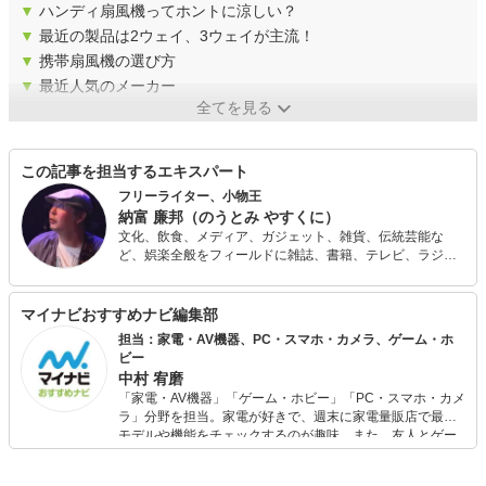
▼
ハンディ扇風機ってホントに涼しい？
▼
最近の製品は2ウェイ、3ウェイが主流！
▼
携帯扇風機の選び方
▼
最近人気のメーカー
全てを見る
この記事を担当するエキスパート
フリーライター、小物王
納富 廉邦（のうとみ やすくに）
文化、飲食、メディア、ガジェット、雑貨、伝統芸能な
ど、娯楽全般をフィールドに雑誌、書籍、テレビ、ラジ
オ、講演などで活動する。 文具系、カバンなどの装身具、
お茶、やかん、ガジェット、小説、落語などに関する著書
もある。テレビ「マツコの知らない世界」ではボールペン
マイナビおすすめナビ編集部
の人、「嵐にしやがれ」ではシステム手帳の人として出
担当：家電・AV機器、PC・スマホ・カメラ、ゲーム・ホ
演。
ビー
中村 宥磨
「家電・AV機器」「ゲーム・ホビー」「PC・スマホ・カメ
ラ」分野を担当。家電が好きで、週末に家電量販店で最新
モデルや機能をチェックするのが趣味。また、友人とゲー
ムを楽しみながら、新作タイトルやイベント情報もいち早
くキャッチ。記事を通して、生活の質を底上げしてくれる