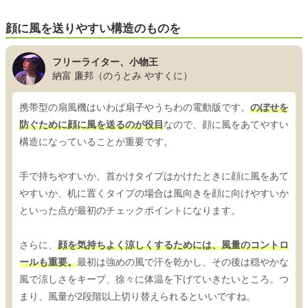
顔に風を送りやすい構造のものを
フリーライター、小物王
納富 廉邦（のうとみ やすくに）
携帯型の扇風機はいわば扇子やうちわの電動版です。
のぼせを
防ぐために顔に風を送るのが役目
なので、顔に風をあてやすい
構造になっていることが重要です。
手で持ちやすいか、首かけタイプはかけたときに顔に風をあて
やすいか、机に置くタイプの場合は風向きを顔に向けやすいか
といった点が最初のチェックポイントになります。
さらに、
顔を気持ちよく涼しくするためには、風量のコントロ
ールも重要。
最初は強めの風で汗を乾かし、その後は穏やかな
風で涼しさをキープ、徐々に体温を下げていきたいところ。つ
まり、風量が2段階以上切り替えられるといいですね。