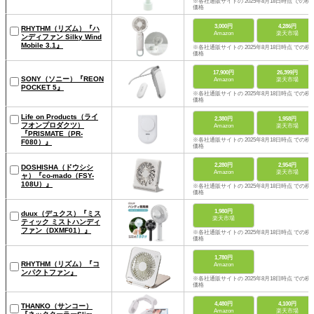
※各社通販サイトの 2025年8月18日時点 での税
価格
3,000円
4,286円
RHYTHM（リズム）『ハ
Amazon
楽天市場
ンディファン Silky Wind
Mobile 3.1』
※各社通販サイトの 2025年8月18日時点 での税
価格
17,900円
26,399円
SONY（ソニー）『REON
Amazon
楽天市場
POCKET 5』
※各社通販サイトの 2025年8月18日時点 での税
価格
Life on Products（ライ
2,380円
1,958円
フオンプロダクツ）
Amazon
楽天市場
『PRISMATE（PR-
※各社通販サイトの 2025年8月18日時点 での税
F080）』
価格
2,280円
2,954円
DOSHISHA（ドウシシ
Amazon
楽天市場
ャ）『co-mado（FSY-
108U）』
※各社通販サイトの 2025年8月18日時点 での税
価格
1,980円
duux（デュクス）『ミス
楽天市場
ティック ミストハンディ
ファン（DXMF01）』
※各社通販サイトの 2025年8月18日時点 での税
価格
1,780円
RHYTHM（リズム）『コ
Amazon
ンパクトファン』
※各社通販サイトの 2025年8月18日時点 での税
価格
4,480円
4,100円
THANKO（サンコー）
Amazon
楽天市場