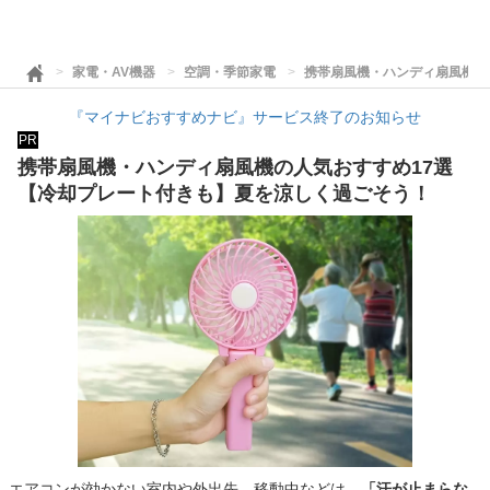
家電・AV機器
空調・季節家電
携帯扇風機・ハンディ扇風機の
『マイナビおすすめナビ』サービス終了のお知らせ
PR
携帯扇風機・ハンディ扇風機の人気おすすめ17選
【冷却プレート付きも】夏を涼しく過ごそう！
エアコンが効かない室内や外出先、移動中などは、
「汗が止まらな