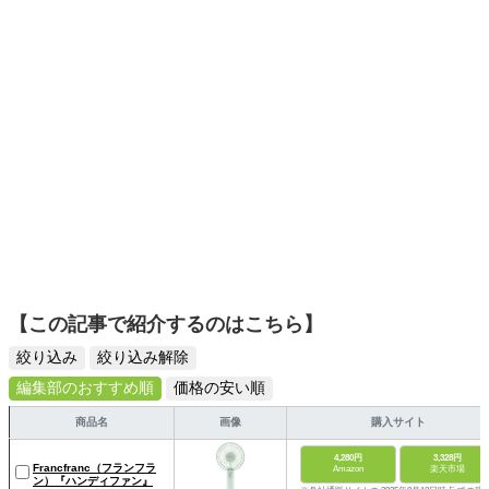
スタイリッシュで使いやすい家電や、みんなで楽しめるゲ
ームを発信していきます！
【この記事で紹介するのはこちら】
絞り込み
絞り込み解除
編集部のおすすめ順
価格の安い順
商品名
画像
購入サイト
4,280円
3,328円
Francfranc（フランフラ
Amazon
楽天市場
ン）『ハンディファン』