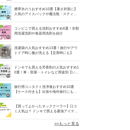
携帯氷のうおすすめ10選【暑さ対策に】
人気のアイスパックや魔法瓶・スティッ
ク型も
コンビニで買える洗剤おすすめ6選！衣類
用洗濯洗剤や食器用洗剤を紹介
洗濯袋の人気おすすめ13選！旅行やアウ
トドア時に服が洗える【災害時にも】
ドンキでも買える芳香剤の人気おすすめ1
0選！車・部屋・トイレなど用途別【いい
匂い】
旅行用コンタクト洗浄液おすすめ10選
【ケース付きも】出張や海外旅行にも便
利
0
【買ってよかったネッククーラー】口コ
ミ人気は？ ドンキで買える最強アイテム
も
>>もっと見る