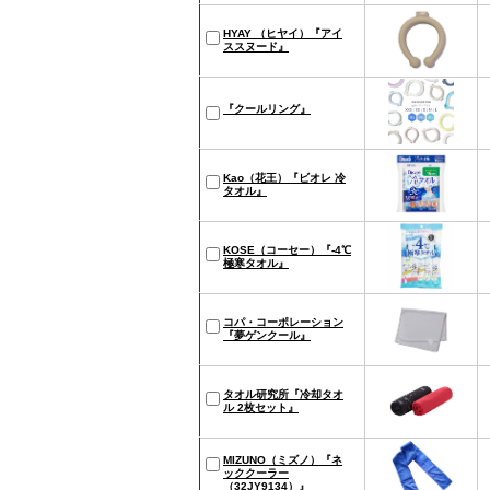
HYAY （ヒヤイ）『アイ
ススヌード』
『クールリング』
Kao（花王）『ビオレ 冷
タオル』
KOSE（コーセー）『-4℃
極寒タオル』
コパ・コーポレーション
『夢ゲンクール』
タオル研究所『冷却タオ
ル 2枚セット』
MIZUNO（ミズノ）『ネ
ッククーラー
（32JY9134）』