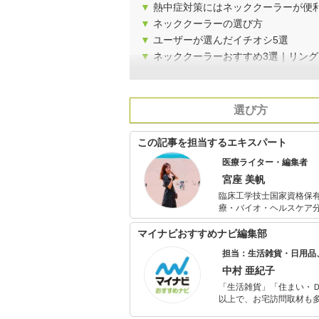
▼
熱中症対策にはネッククーラーが便
▼
ネッククーラーの選び方
▼
ユーザーが選んだイチオシ5選
▼
ネッククーラーおすすめ3選｜リング
選び方
この記事を担当するエキスパート
医療ライター・編集者
宮座 美帆
臨床工学技士国家資格保有
療・バイオ・ヘルスケア
りやすく」をモットーに
るグッズや医療機器など
マイナビおすすめナビ編集部
担当：生活雑貨・日用品
中村 亜紀子
「生活雑貨」「住まい・
以上で、お宅訪問取材も多
ャレンジ済み。初心者で