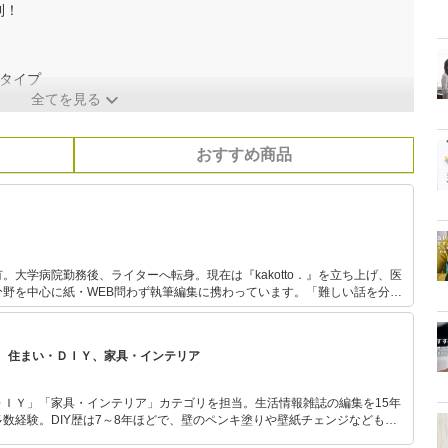
利！
タイプ
全てを見る
おすすめ商品
。大学病院勤務後、ライターへ転身。現在は『kakotto．』を立ち上げ、医
分野を中心に紙・WEB問わず執筆編集に携わっています。「難しい話を分か
、心をじんわり温めるような記事作成をお届け。当サイトでは健康にかかわ
を紹介し、皆さまの健康増進のお手伝いを致します。
、住まい・ＤＩＹ、家具・インテリア
ＤＩＹ」「家具・インテリア」カテゴリを担当。生活情報雑誌の編集を15年
数経験。DIY歴は7～8年ほどで、壁のペンキ塗りや壁紙チェンジなどもチ
もモノ選びがしやすい記事をお届けします！