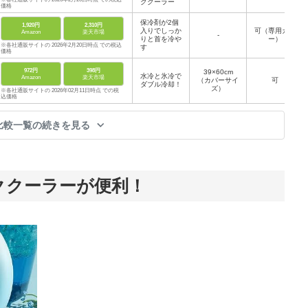
ククーラー
価格
保冷剤が2個
1,920円
2,310円
入りでしっか
可（専用カバ
Amazon
楽天市場
-
りと首を冷や
ー）
※各社通販サイトの 2026年2月20日時点 での税込
す
価格
972円
398円
39×60cm
水冷と氷冷で
Amazon
楽天市場
（カバーサイ
可
ダブル冷却！
ズ）
※各社通販サイトの 2026年02月11日時点 での税
込価格
比較一覧の続きを見る
ククーラーが便利！