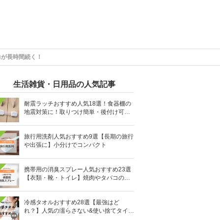
力が長時間続く！
生活雑貨・日用品の人気記事
耐震ラッチおすすめ人気18選！食器棚の
地震対策に！取りつけ簡単・後付け可能
も
旅行用洗剤人気おすすめ9選【長期の旅行
や出張に】小分けでコンパクト
携帯用の消臭スプレー人気おすすめ23選
【衣類・靴・トイレ】焼肉やタバコのニ
オイにも
冷感タオルおすすめ28選【最強はど
れ？】人気の濡らさない&使い捨てタイプ
も