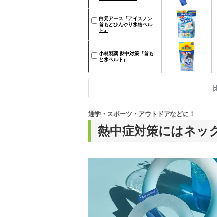
白元アース『アイスノン
首もとひんやり氷結ベル
ト』
小林製薬 熱中対策『首も
と氷ベルト』
通学・スポーツ・アウトドアなどに！
熱中症対策にはネッ