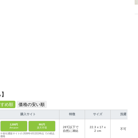
ら】
すすめ順
価格の安い順
購入サイト
特徴
サイズ
洗濯
2,200円
891円
28℃以下で
‎22.3 x 17 x
Amazon
楽天市場
不可
自然に凍結
2 cm
※各社通販サイトの 2026年4月22日時点 での税込
価格