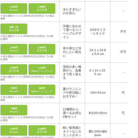
1,913円
1,699円
冷たすぎない
Amazon
楽天市場
-
のが安心
※各社通販サイトの 2026年2月20日時点 での税込
価格
洋服に合わせ
580〜円
て選べるリバ
XXSサイズ
楽天市場
不可
ーシブルデザ
～Lサイズ
※各社通販サイトの 2026年02月11日時点 での税
イン
込価格
1,400円
2,943円
首や肩など冷
24.1 x 19.8
Amazon
楽天市場
やしたい部位
不可
x 5.9 cm
に
※各社通販サイトの 2026年02月11日時点 での税
込価格
湿気の多い梅
1,339円
1,154円
雨から、真夏
2 x 14 x 22.
楽天市場
Yahoo!ショッピング
-
まで長く使え
5 cm
※各社通販サイトの 2026年2月20日時点 での税込
る
価格
376円
520円
夏のランニン
Amazon
Yahoo!ショッピング
グや部活動に
100×31cm
可
おすすめ！
※各社通販サイトの 2026年2月20日時点 での税込
価格
788円
12種類から
Amazon
選べるお得な
約100×30cm
可
2枚セット
※各社通販サイトの 2026年02月11日時点 での税
込価格
軽い着用感と
2,087円
2,240円
タイトなシル
横1,000×縦8
Amazon
楽天市場
-
エットのネッ
0mm
※各社通販サイトの 2026年2月20日時点 での税込