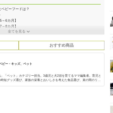
なベビーフードは？
ト
5～6カ月】
7～8カ月】
全てを見る
おすすめ商品
ベビー・キッズ、ペット
品」「ペット」カテゴリー担当。3歳児と犬2頭を育てるママ編集者。育児と
の時短グッズ選び、家族の栄養とおいしさを考えた食品選び、束の間のリラ
めのスイーツ選びに自信あり。鋭い目線で商品を見極め、少しでも日々の生
介します。