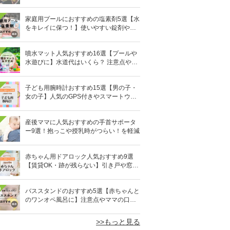
びに！
家庭用プールにおすすめの塩素剤5選【水
をキレイに保つ！】使いやすい錠剤やパ
ウダーなど
噴水マット人気おすすめ16選【プールや
水遊びに】水道代はいくら？ 注意点やデ
メリットも解説
子ども用腕時計おすすめ15選【男の子・
女の子】人気のGPS付きやスマートウォ
ッチも
産後ママに人気おすすめの手首サポータ
ー9選！抱っこや授乳時がつらい！を軽減
赤ちゃん用ドアロック人気おすすめ9選
【賃貸OK・跡が残らない】引き戸や窓対
策にも
0
バススタンドのおすすめ5選【赤ちゃんと
のワンオペ風呂に】注意点やママの口コ
ミも！
>>もっと見る