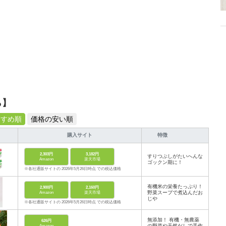
ら】
すすめ順
価格の安い順
購入サイト
特徴
2,303円
3,182円
すりつぶしがたいへんな
Amazon
楽天市場
ゴックン期に！
※各社通販サイトの 2026年5月26日時点 での税込価格
有機米の栄養たっぷり！
2,900円
2,160円
野菜スープで煮込んだお
Amazon
楽天市場
じや
※各社通販サイトの 2026年5月26日時点 での税込価格
無添加！ 有機・無農薬
626円
の野菜や天然だしで手作
Amazon