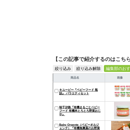
【この記事で紹介するのはこち
絞り込み
絞り込み解除
編集部のお
商品名
画像
キユーピー『ベビーフード 瓶
詰』 バラエティセット
味千汐路『有機まるごとベビー
フード 有機米とろとろ野菜おじ
や』
Baby Orgente（ベビーオルジ
ェンテ）『有機無農薬のお野菜