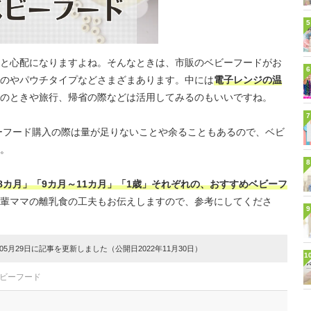
5
と心配になりますよね。そんなときは、市販のベビーフードがお
6
のやパウチタイプなどさまざまあります。中には
電子レンジの温
のときや旅行、帰省の際などは活用してみるのもいいですね。
7
ーフード購入の際は量が足りないことや余ることもあるので、ベビ
。
8
8カ月」「9カ月～11カ月」「1歳」それぞれの、おすすめベビーフ
輩ママの離乳食の工夫もお伝えしますので、参考にしてくださ
9
5月29日に記事を更新しました（公開日2022年11月30日）
1
ベビーフード