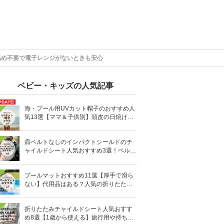
温め不要で電子レンジがないときも安心
ベビー・キッズの人気記事
海・プール用UVカット帽子のおすすめ人
気13選【ママ＆子供別】頭皮の日焼け対
策に
肩ベルトなしのインパクトシールドのチ
ャイルドシート人気おすすめ3選！ベルト
を嫌がる＆抜け出す悩みも解消
プールマットおすすめ11選【厚手で滑ら
ない】代用品はある？人気の折りたたみ
式も
折りたたみチャイルドシート人気おすす
め8選【1歳から使える】旅行用や持ち運