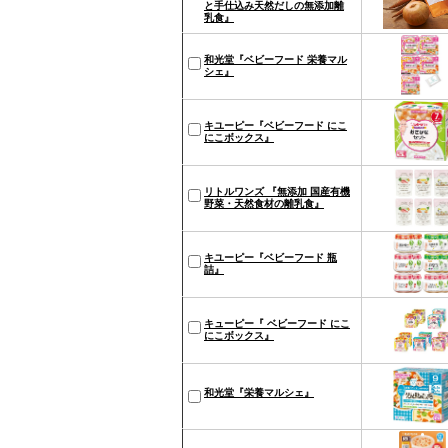
と手仕込み天然だしの無添加離
乳食』
和光堂『ベビーフード 栄養マル
シェ』
キユーピー『ベビーフード にこ
にこボックス』
リトルワンズ 『無添加 国産有機
野菜・天然食材の離乳食』
キユーピー『ベビーフード 瓶
詰』
キューピー『 ベビーフード にこ
にこボックス』
和光堂『栄養マルシェ』