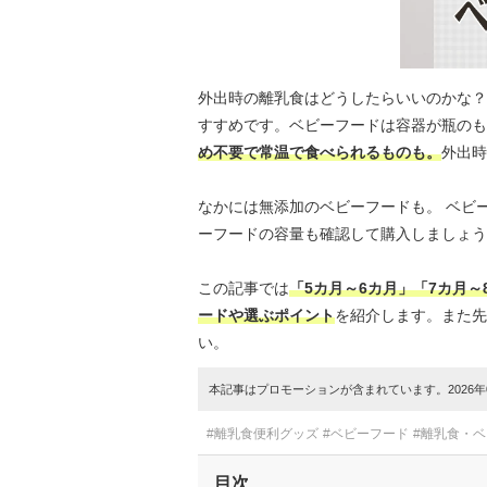
外出時の離乳食はどうしたらいいのかな？
すすめです。ベビーフードは容器が瓶のも
め不要で常温で食べられるものも。
外出時
なかには無添加のベビーフードも。 ベビ
ーフードの容量も確認して購入しましょう
この記事では
「5カ月～6カ月」「7カ月～
ードや選ぶポイント
を紹介します。また先
い。
本記事はプロモーションが含まれています。2026年0
#離乳食便利グッズ
#ベビーフード
#離乳食・
目次